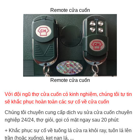
Remote cửa cuốn
Remote cửa cuốn
Với đội ngũ thợ cửa cuốn có kinh nghiệm, chúng tôi tự tin
sẽ khắc phục hoàn toàn các sự cố về cửa cuốn
Chúng tôi chuyên cung cấp dịch vụ sửa cửa cuốn chuyên
nghiệp 24/24, thợ giỏi, gọi có mặt ngay sau 20 phút:
+ Khắc phục sự cố về tuông lá cửa ra khỏi ray, tuôn lá lên
trần (hoặc xuống), kẹt nan lá, ...