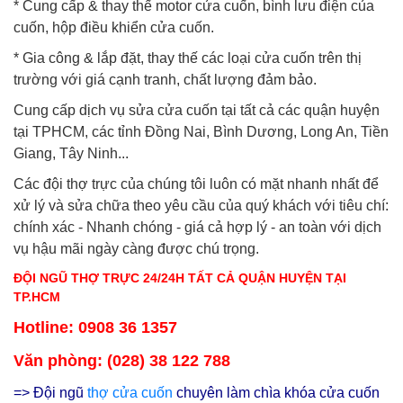
* Cung cấp & thay thế motor cửa cuốn, bình lưu điện của
cuốn, hộp điều khiển cửa cuốn.
* Gia công & lắp đặt, thay thế các loại cửa cuốn trên thị
trường với giá cạnh tranh, chất lượng đảm bảo.
Cung cấp dịch vụ sửa cửa cuốn tại tất cả các quận huyện
tại TPHCM, các tỉnh Đồng Nai, Bình Dương, Long An, Tiền
Giang, Tây Ninh...
Các đội thợ trực của chúng tôi luôn có mặt nhanh nhất để
xử lý và sửa chữa theo yêu cầu của quý khách với tiêu chí:
chính xác - Nhanh chóng - giá cả hợp lý - an toàn với dịch
vụ hậu mãi ngày càng được chú trọng.
ĐỘI NGŨ THỢ TRỰC 24/24H TẤT CẢ QUẬN HUYỆN TẠI
TP.HCM
Hotline: 0908 36 1357
Văn phòng: (028) 38 122 788
=> Đội ngũ
thợ cửa cuốn
chuyên làm chìa khóa cửa cuốn