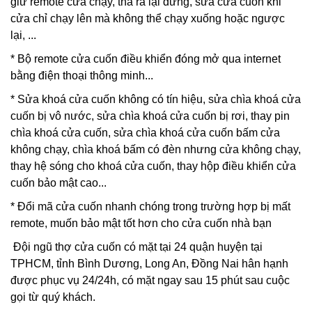
giữ remote cửa chạy, thả ra lại dừng, sửa cửa cuốn khi
cửa chỉ chạy lên mà không thể chạy xuống hoặc ngược
lại, ...
* Bộ remote cửa cuốn điều khiển đóng mở qua internet
bằng điện thoại thông minh...
*
Sửa khoá cửa cuốn
không có tín hiệu,
sửa chìa khoá cửa
cuốn
bị vô nước,
sửa chìa khoá cửa cuốn
bị rơi,
thay pin
chìa khoá cửa cuốn
, sửa chìa khoá cửa cuốn bấm cửa
không chạy, chìa khoá bấm có đèn nhưng cửa không chạy,
thay hệ sóng cho khoá cửa cuốn, thay hộp điều khiển cửa
cuốn bảo mật cao...
* Đổi mã cửa cuốn nhanh chóng trong trường hợp bị mất
remote, muốn bảo mật tốt hơn cho cửa cuốn nhà bạn
Đội ngũ thợ cửa cuốn có mặt tại 24 quận huyện tại
TPHCM, tỉnh Bình Dương, Long An, Đồng Nai hân hạnh
được phục vụ 24/24h, có mặt ngay sau 15 phút sau cuộc
gọi từ quý khách.