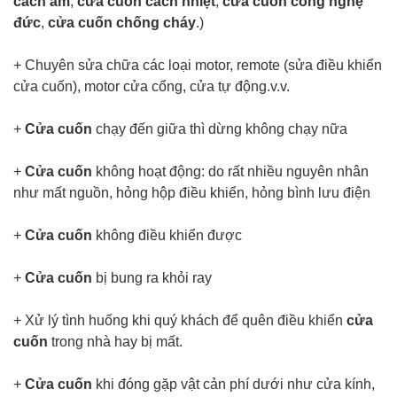
cách âm
,
cửa cuốn cách nhiệt
,
cửa cuốn công nghệ
đức
,
cửa cuốn chống cháy
.)
+ Chuyên sửa chữa các loại motor, remote (sửa điều khiển
cửa cuốn), motor cửa cổng, cửa tự động.v.v.
+
Cửa cuốn
chạy đến giữa thì dừng không chạy nữa
+
Cửa cuốn
không hoạt động: do rất nhiều nguyên nhân
như mất nguồn, hỏng hộp điều khiển, hỏng bình lưu điện
+
Cửa cuốn
không điều khiển được
+
Cửa cuốn
bị bung ra khỏi ray
+ Xử lý tình huống khi quý khách để quên điều khiển
cửa
cuốn
trong nhà hay bị mất.
+
Cửa cuốn
khi đóng gặp vật cản phí dưới như cửa kính,