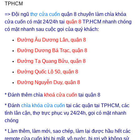
TPHCM
=> Đội ngũ
thợ cửa cuốn
quận 8 chuyên làm chìa khóa
cửa cuốn có mặt 24/24h tại
q
uận 8
TP.HCM nhanh chóng
có mặt nhanh sau cuộc gọi của quý khách:
Đường Âu Dương Lân, quận 8
Đường Dương Bá Trạc, quận 8
Đường Tạ Quang Bửu, quận 8
Đường Quốc Lộ 50, quận 8
Đường Nguyễn Duy, quận 8
* Đ
ánh thêm chìa
khoá cửa cuốn
tại quận 8
* Đánh
chìa
khóa cửa cuốn
tại các quận tại TPHCM, các
tỉnh lân cận, thợ trực phục vụ 24/24h, gọi có mặt nhanh
chóng
* Làm thêm, làm mới, sao chép, làm lại được hầu hết các
remote cửa cuốn khi bị mất, vô nước, bị rơi vỡ không sử