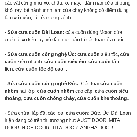
các vật cứng như xô, chậu, xe máy, ...làm nan cửa bị bung
khỏi ray, bể hành trình làm cửa chạy không có điểm dừng
làm xổ cuộn, lá cửa cong vênh.
-
Sửa cửa cuốn Đài Loan:
cửa cuốn dùng Motor, cửa
cuốn lò xo kéo tay, vô dầu mỡ, bảo trì các loại cửa cuốn.
-
Sửa cửa cuốn công nghệ Úc: cửa cuốn
siêu tốc,
cửa
cuốn
siêu nhanh,
cửa cuốn siêu êm
,
cửa cuốn tấm
liền
,
cửa cuốn tốc độ cao
...
-
Sửa cửa cuốn công nghệ Đức:
Các loại
cửa cuốn
nhôm
hai lớp,
cửa cuốn nhôm
cao cấp,
cửa cuốn siêu
thoáng
,
cửa cuốn chống cháy
,
cửa cuốn khe thoáng
...
- Sửa chữa, lắp đặt các loại
cửa cuốn
: Đức, Úc, Đài Loan
hiện đang có trên thị trường như: AUST DOOR, MITA
DOOR, NICE DOOR, TITA DOOR, ANPHA DOOR,...