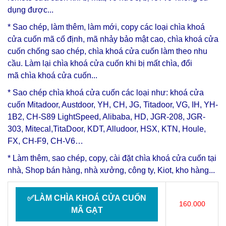
dụng được...
* Sao chép, làm thêm, làm mới, copy các loại
chìa khoá
cửa cuốn
mã cố định, mã nhảy bảo mật cao, chìa khoá cửa
cuốn chống sao chép, chìa khoá cửa cuốn làm theo nhu
cầu. Làm lại
chìa khoá cửa cuốn
khi bị mất chìa, đổi
mã
chìa khoá cửa cuốn
...
* Sao chép chìa khoá cửa cuốn các loại như: khoá cửa
cuốn Mitadoor, Austdoor, YH, CH, JG, Titadoor, VG, IH, YH-
1B2, CH-S89 LightSpeed, Alibaba, HD, JGR-208, JGR-
303, Mitecal,TitaDoor, KDT, Alludoor, HSX, KTN, Houle,
FX, CH-F9, CH-V6…
* Làm thêm, sao chép, copy, cài đặt chìa khoá cửa cuốn tại
nhà, Shop bán hàng, nhà xưởng, công ty, Kiot, kho hàng...
✅LÀM CHÌA KHOÁ CỬA CUỐN
160.000
MÃ GẠT