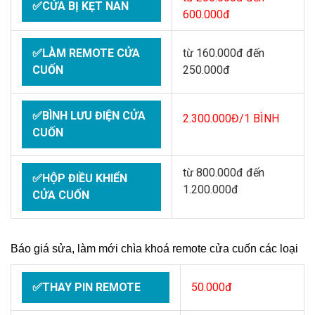
✅CỬA BỊ KẸT NAN
600.000đ
✅LÀM REMOTE CỬA
từ 160.000đ đến
CUỐN
250.000đ
✅BÌNH LƯU ĐIỆN CỬA
2.300.000Đ/1 BÌNH
CUỐN
từ 800.000đ đến
✅HỘP ĐIỀU KHIỂN
1.200.000đ
CỬA CUỐN
Báo giá sửa, làm mới chìa khoá remote cửa cuốn các loại
✅THAY PIN REMOTE
50.000đ