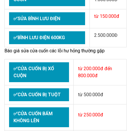
từ 150.000đ
✅SỬA BÌNH LƯU ĐIỆN
2.500.000Đ
✅BÌNH LƯU ĐIỆN 600KG
Báo giá sửa cửa cuốn các lỗi hư hỏng thường gặp
✅CỬA CUỐN BỊ XỔ
từ 200.000đ đến
CUỘN
800.000đ
✅CỬA CUỐN BỊ TUỘT
từ 500.000đ
✅CỬA CUỐN BẤM
từ 250.000đ
KHÔNG LÊN