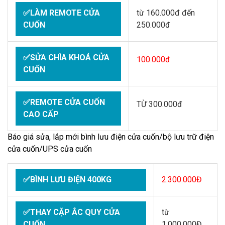
✅LÀM REMOTE CỬA
từ 160.000đ đến
CUỐN
250.000đ
✅SỬA CHÌA KHOÁ CỬA
100.000đ
CUỐN
✅REMOTE CỬA CUỐN
TỪ 300.000đ
CAO CẤP
Báo giá sửa, lắp mới bình lưu điện cửa cuốn/bộ lưu trữ điện
cửa cuốn/UPS cửa cuốn
✅BÌNH LƯU ĐIỆN 400KG
2.300.000Đ
✅THAY CẶP ẮC QUY CỬA
từ
CUỐN
1.000.000Đ