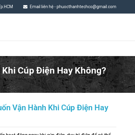
 Tp.HCM
Email liên hệ - phuocthanhtechco@gmail.com
 Khi Cúp Điện Hay Không?
uốn Vận Hành Khi Cúp Điện Hay