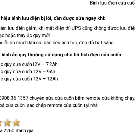
Bình lưu điện cửa cuố
iệu bình lưu điện bị lỗi, cần được sửa ngay khi:
gian lưu điện giảm, khi mất điện thì UPS cũng không được lưu điện
ạc hoặc thay ắc quy mới
ị lỗi bo mạch khi còi báo kêu liên tục, đèn đỏ bật sáng
i bình ắc quy thường sử dụng cho bộ tích điện của cuốn:
ắc quy cửa cuốn12V – 7.2Ah
ắc quy cửa cuốn 12V – 9Ah
ắc quy cửa cuốn 12V – 12Ah
 0908 36 1357 chuyên sửa cửa cuốn bấm remote cửa không chạy, s
oá cửa cuốn, sao chép remote cửa cuốn tại nhà ...
ủa
2260
đánh giá