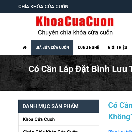
CHÌA KHÓA CỬA CUỐN
GIÁ SỬA CỬA CUỐN
CÔNG NGHỆ
GIỚI THIỆU
Có Cần Lắp Đặt Bình Lưu
Có Cần
DANH MỤC SẢN PHẨM
Không
Khóa Cửa Cuốn