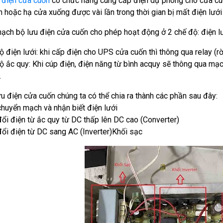
ữ điện cửa cuốn
có chức năng cung cấp điện dự phòng cho cửa cuốn
 hoặc hạ cửa xuống được vài lần trong thời gian bị mất điện lưới
ạch bộ lưu điện cửa cuốn cho phép hoạt động ở 2 chế độ: điện lư
ộ điện lưới: khi cấp điện cho UPS cửa cuốn thì thông qua relay (r
ộ ắc quy: Khi cúp điện, điện năng từ bình acquy sẽ thông qua mạc
.
u điện cửa cuốn chúng ta có thể chia ra thành các phần sau đây:
chuyển mạch và nhận biết điện lưới
đổi điện từ ắc quy từ DC thấp lên DC cao (Converter)
đổi điện từ DC sang AC (Inverter)Khối sạc