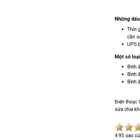
Những dấu h
Thời 
cần s
UPS b
Một số loạ
Bình 
Bình 
Bình 
Điện thoại:
sửa chìa kh
4.9
5
sao c