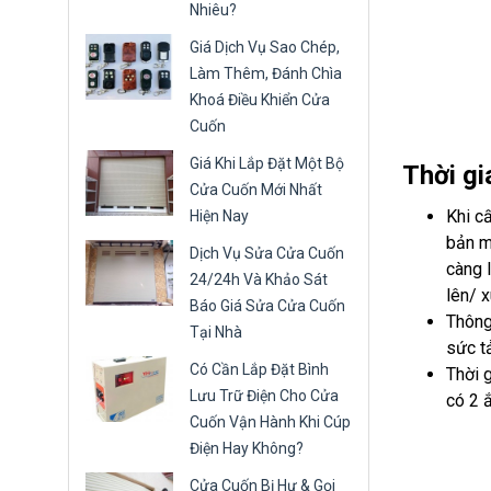
Nhiêu?
Giá Dịch Vụ Sao Chép,
Làm Thêm, Đánh Chìa
Khoá Điều Khiển Cửa
Cuốn
Giá Khi Lắp Đặt Một Bộ
Thời gi
Cửa Cuốn Mới Nhất
Khi c
Hiện Nay
bản m
Dịch Vụ Sửa Cửa Cuốn
càng 
24/24h Và Khảo Sát
lên/ 
Báo Giá Sửa Cửa Cuốn
Thông
Tại Nhà
sức t
Có Cần Lắp Đặt Bình
Thời 
Lưu Trữ Điện Cho Cửa
có 2 
Cuốn Vận Hành Khi Cúp
Điện Hay Không?
Cửa Cuốn Bị Hư & Gọi