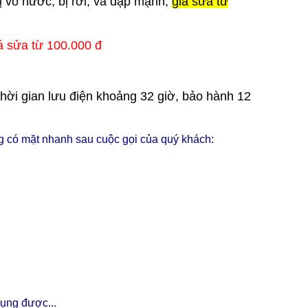
 vô nước, bị rơi, va đập mạnh,
giá sửa từ
á sửa từ 100.000 đ
hời gian lưu điện khoảng 32 giờ, bảo hành 12
có mặt nhanh sau cuộc gọi của quý khách:
dụng được...