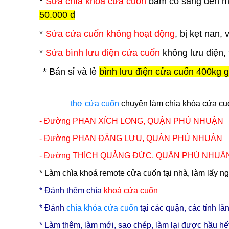
*
Sửa chìa khoá cửa cuốn
bấm có sáng đèn mà 
50.000 đ
*
Sửa cửa cuốn không hoạt động
, bị kẹt nan,
*
Sửa bình lưu điện cửa cuốn
không lưu điện, 
*
Bán sỉ và lẻ
bình lưu điện cửa cuốn 400kg g
thợ cửa cuốn
chuyên làm chìa khóa cửa cuố
- Đường PHAN XÍCH LONG,
QUẬN PHÚ NHUẬN
- Đường PHAN ĐĂNG LƯU,
QUẬN PHÚ NHUẬN
- Đường THÍCH QUẢNG ĐỨC,
QUẬN PHÚ NHUẬ
* Làm chìa khoá remote cửa cuốn tại nhà, làm lấy n
* Đ
ánh thêm chìa
khoá cửa cuốn
* Đánh
chìa
khóa cửa cuốn
tại các quận, các tỉnh l
* Làm thêm, làm mới, sao chép, làm lại được hầu hết