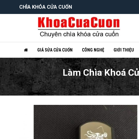
CHÌA KHÓA CỬA CUỐN
GIÁ SỬA CỬA CUỐN
CÔNG NGHỆ
GIỚI THIỆU
Làm Chìa Khoá Cử