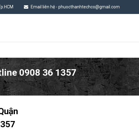
 Tp.HCM
Email liên hệ - phuocthanhtechco@gmail.com
line 0908 36 1357
 Quận
1357