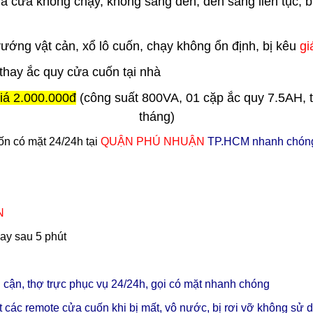
cửa không chạy, không sáng đèn, đèn sáng liên tục, bị
 vướng vật cản, xổ lô cuốn, chạy không ổn định, bị kêu
gi
thay ắc quy cửa cuốn tại nhà
iá 2.000.000đ
(công suất 800VA, 01 cặp ắc quy 7.5AH, t
tháng)
n có mặt 24/24h tại
QUẬN PHÚ NHUẬN
TP.HCM nhanh chóng 
N
gay sau 5 phút
ân cận, thợ trực phục vụ 24/24h, gọi có mặt nhanh chóng
 các remote cửa cuốn khi bị mất, vô nước, bị rơi vỡ không sử 