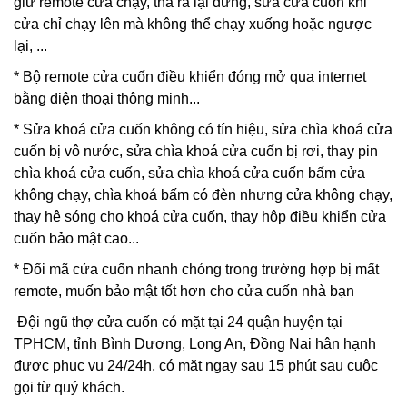
giữ remote cửa chạy, thả ra lại dừng, sửa cửa cuốn khi
cửa chỉ chạy lên mà không thể chạy xuống hoặc ngược
lại, ...
* Bộ remote cửa cuốn điều khiển đóng mở qua internet
bằng điện thoại thông minh...
*
Sửa khoá cửa cuốn
không có tín hiệu,
sửa chìa khoá cửa
cuốn
bị vô nước,
sửa chìa khoá cửa cuốn
bị rơi,
thay pin
chìa khoá cửa cuốn
, sửa chìa khoá cửa cuốn bấm cửa
không chạy, chìa khoá bấm có đèn nhưng cửa không chạy,
thay hệ sóng cho khoá cửa cuốn, thay hộp điều khiển cửa
cuốn bảo mật cao...
* Đổi mã cửa cuốn nhanh chóng trong trường hợp bị mất
remote, muốn bảo mật tốt hơn cho cửa cuốn nhà bạn
Đội ngũ thợ cửa cuốn có mặt tại 24 quận huyện tại
TPHCM, tỉnh Bình Dương, Long An, Đồng Nai hân hạnh
được phục vụ 24/24h, có mặt ngay sau 15 phút sau cuộc
gọi từ quý khách.