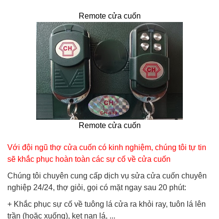
Remote cửa cuốn
Remote cửa cuốn
Với đội ngũ thợ cửa cuốn có kinh nghiệm, chúng tôi tự tin
sẽ khắc phục hoàn toàn các sự cố về cửa cuốn
Chúng tôi chuyên cung cấp dịch vụ sửa cửa cuốn chuyên
nghiệp 24/24, thợ giỏi, gọi có mặt ngay sau 20 phút:
+ Khắc phục sự cố về tuông lá cửa ra khỏi ray, tuôn lá lên
trần (hoặc xuống), kẹt nan lá, ...