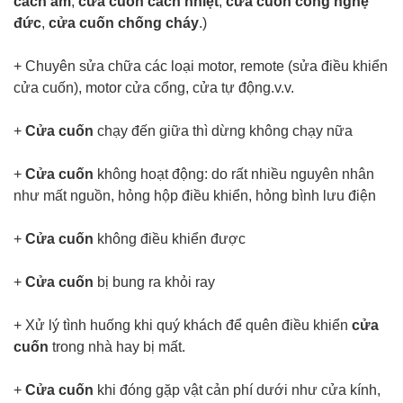
cách âm
,
cửa cuốn cách nhiệt
,
cửa cuốn công nghệ
đức
,
cửa cuốn chống cháy
.)
+ Chuyên sửa chữa các loại motor, remote (sửa điều khiển
cửa cuốn), motor cửa cổng, cửa tự động.v.v.
+
Cửa cuốn
chạy đến giữa thì dừng không chạy nữa
+
Cửa cuốn
không hoạt động: do rất nhiều nguyên nhân
như mất nguồn, hỏng hộp điều khiển, hỏng bình lưu điện
+
Cửa cuốn
không điều khiển được
+
Cửa cuốn
bị bung ra khỏi ray
+ Xử lý tình huống khi quý khách để quên điều khiển
cửa
cuốn
trong nhà hay bị mất.
+
Cửa cuốn
khi đóng gặp vật cản phí dưới như cửa kính,