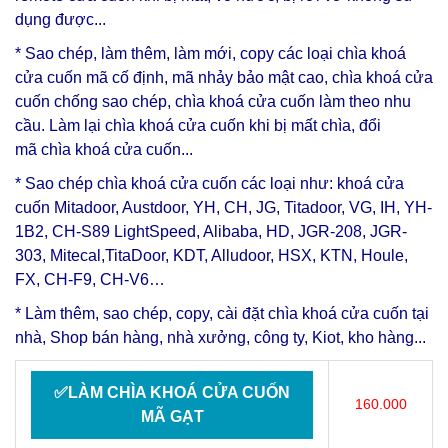
dụng được...
* Sao chép, làm thêm, làm mới, copy các loại
chìa khoá
cửa cuốn
mã cố định, mã nhảy bảo mật cao, chìa khoá cửa
cuốn chống sao chép, chìa khoá cửa cuốn làm theo nhu
cầu. Làm lại
chìa khoá cửa cuốn
khi bị mất chìa, đổi
mã
chìa khoá cửa cuốn
...
* Sao chép chìa khoá cửa cuốn các loại như: khoá cửa
cuốn Mitadoor, Austdoor, YH, CH, JG, Titadoor, VG, IH, YH-
1B2, CH-S89 LightSpeed, Alibaba, HD, JGR-208, JGR-
303, Mitecal,TitaDoor, KDT, Alludoor, HSX, KTN, Houle,
FX, CH-F9, CH-V6…
* Làm thêm, sao chép, copy, cài đặt chìa khoá cửa cuốn tại
nhà, Shop bán hàng, nhà xưởng, công ty, Kiot, kho hàng...
✅LÀM CHÌA KHOÁ CỬA CUỐN
160.000
MÃ GẠT