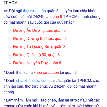
TPHCM
=> Đội ngũ
thợ cửa cuốn
quận 8 chuyên làm chìa khóa
cửa cuốn có mặt 24/24h tại
q
uận 8
TP.HCM nhanh chóng
có mặt nhanh sau cuộc gọi của quý khách:
Đường Âu Dương Lân, quận 8
Đường Dương Bá Trạc, quận 8
Đường Tạ Quang Bửu, quận 8
Đường Quốc Lộ 50, quận 8
Đường Nguyễn Duy, quận 8
* Đ
ánh thêm chìa
khoá cửa cuốn
tại quận 8
* Đánh
chìa
khóa cửa cuốn
tại các quận tại TPHCM, các
tỉnh lân cận, thợ trực phục vụ 24/24h, gọi có mặt nhanh
chóng
* Làm thêm, làm mới, sao chép, làm lại được hầu hết các
remote cửa cuốn khi bị mất, vô nước, bị rơi vỡ không sử