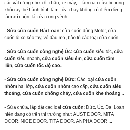
các vật cứng như xô, chậu, xe máy, ...làm nan cửa bị bung
khỏi ray, bể hành trình làm cửa chạy không có điểm dừng
làm xổ cuộn, lá cửa cong vênh.
-
Sửa cửa cuốn Đài Loan:
cửa cuốn dùng Motor, cửa
cuốn lò xo kéo tay, vô dầu mỡ, bảo trì các loại cửa cuốn.
-
Sửa cửa cuốn công nghệ Úc: cửa cuốn
siêu tốc,
cửa
cuốn
siêu nhanh,
cửa cuốn siêu êm
,
cửa cuốn tấm
liền
,
cửa cuốn tốc độ cao
...
-
Sửa cửa cuốn công nghệ Đức:
Các loại
cửa cuốn
nhôm
hai lớp,
cửa cuốn nhôm
cao cấp,
cửa cuốn siêu
thoáng
,
cửa cuốn chống cháy
,
cửa cuốn khe thoáng
...
- Sửa chữa, lắp đặt các loại
cửa cuốn
: Đức, Úc, Đài Loan
hiện đang có trên thị trường như: AUST DOOR, MITA
DOOR, NICE DOOR, TITA DOOR, ANPHA DOOR,...