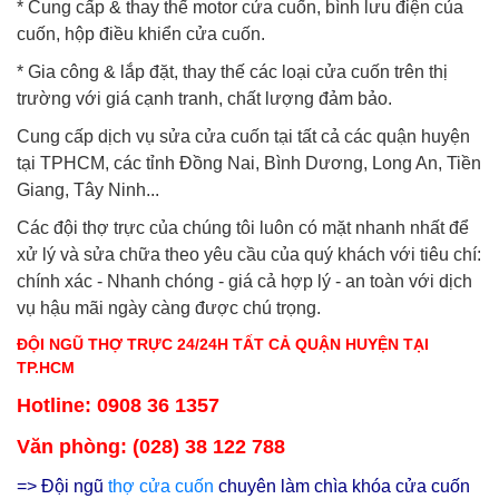
* Cung cấp & thay thế motor cửa cuốn, bình lưu điện của
cuốn, hộp điều khiển cửa cuốn.
* Gia công & lắp đặt, thay thế các loại cửa cuốn trên thị
trường với giá cạnh tranh, chất lượng đảm bảo.
Cung cấp dịch vụ sửa cửa cuốn tại tất cả các quận huyện
tại TPHCM, các tỉnh Đồng Nai, Bình Dương, Long An, Tiền
Giang, Tây Ninh...
Các đội thợ trực của chúng tôi luôn có mặt nhanh nhất để
xử lý và sửa chữa theo yêu cầu của quý khách với tiêu chí:
chính xác - Nhanh chóng - giá cả hợp lý - an toàn với dịch
vụ hậu mãi ngày càng được chú trọng.
ĐỘI NGŨ THỢ TRỰC 24/24H TẤT CẢ QUẬN HUYỆN TẠI
TP.HCM
Hotline: 0908 36 1357
Văn phòng: (028) 38 122 788
=> Đội ngũ
thợ cửa cuốn
chuyên làm chìa khóa cửa cuốn