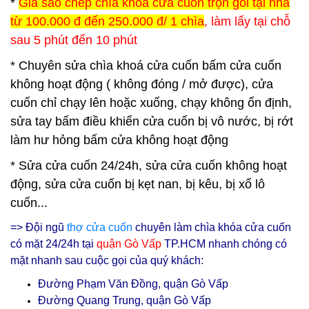
*
Giá sao chép chìa khoá cửa cuốn trọn gói tại nhà
từ 100.000 đ đến 250.000 đ/ 1 chìa
, làm lấy tại chỗ
sau 5 phút đến 10 phút
* Chuyên sửa chìa khoá cửa cuốn bấm cửa cuốn
không hoạt động ( không đóng / mở được), cửa
cuốn chỉ chạy lên hoặc xuống, chạy không ổn định,
sửa tay bấm điều khiển cửa cuốn bị vô nước, bị rớt
làm hư hỏng bấm cửa không hoạt động
* Sửa cửa cuốn 24/24h, sửa cửa cuốn không hoạt
động, sửa cửa cuốn bị kẹt nan, bị kêu, bị xổ lô
cuốn...
=> Đội ngũ
thợ cửa cuốn
chuyên làm chìa khóa cửa cuốn
có mặt 24/24h tại
q
uận Gò Vấp
TP.HCM nhanh chóng có
mặt nhanh sau cuộc gọi của quý khách:
Đường Phạm Văn Đồng, quận Gò Vấp
Đường Quang Trung,
quận
Gò Vấp