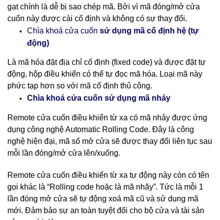
gạt chính là dễ bị sao chép mã. Bởi vì mã đóng/mở cửa
cuốn này được cài cố định và không có sự thay đổi.
cố định hệ (tự
Chìa khoá cửa cuốn
sử dụng mã
động)
Là mã hóa đặt địa chỉ cố định (fixed code) và được đặt tự
động, hộp điều khiển có thể tự đọc mã hóa. Loại mã này
phức tạp hơn so với mã cố định thủ công.
nhảy
Chìa khoá cửa cuốn sử dụng mã
Remote cửa cuốn điều khiển từ xa có mã nhảy được ứng
dụng công nghệ Automatic Rolling Code. Đây là công
nghệ hiện đại, mã số mở cửa sẽ được thay đổi liên tục sau
mỗi lần đóng/mở cửa lên/xuống.
Remote cửa cuốn điều khiển từ xa tự động này còn có tên
gọi khác là “Rolling code hoặc là mã nhãy”. Tức là mỗi 1
lần đóng mở cửa sẽ tự động xoá mã cũ và sử dụng mã
mới. Đảm bảo sự an toàn tuyệt đối cho bộ cửa và tài sản