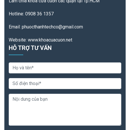
Làm chìa khóa cửa cuốn các quận tại Tp.HCM
Hotline: 0908 36 1357
Email: phuocthanhtechco@gmail.com
Website: www.khoacuacuon.net
HỖ TRỢ TƯ VẤN