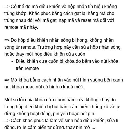
=> Có thể do mã điều khiển và hộp nhận tín hiệu không
trùng khớp. Khắc phục bằng cách gạt lại hàng mã cho
trùng nhau đối với mã gạt; nạp mã và reset mã đối với
remote mã nhảy.
=> Do hộp điều khiển nhận sóng bị hỏng, không nhận
sóng từ remote. Trường hợp này cần sửa hộp nhận sóng
hoặc thay mới hộp điều khiển cửa cuốn
Điều khiển cửa cuốn bị khóa do bấm vào nút khóa
trên remote
=> Mở khóa bằng cách nhấn vào nút hình vuông bên cạnh
nút khóa (hoạc nút có hình ổ khoá mở).
Một số lỗi chìa khóa cửa cuốn bấm cửa không chạy do
trong hộp điều khiển bị bụi bẩn; cảm biến chống xô và tự
dừng không hoạt động, pin yếu hoặc hết pin.
=> Cách khắc phục là làm vệ sinh hộp điều khiển, sửa ti
đồng, rơ le cảm biến tự dừng, thay pin mới...