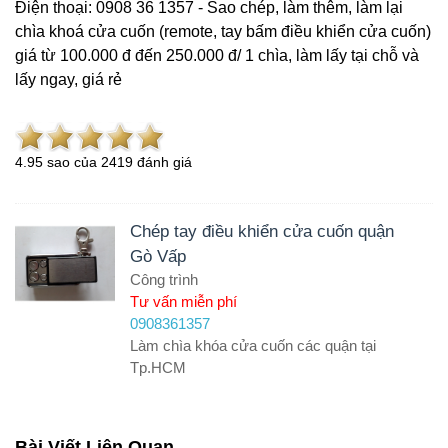
Điện thoại: 0908 36 1357 - Sao chép, làm thêm, làm lại
chìa khoá cửa cuốn (remote, tay bấm điều khiển cửa cuốn)
giá từ 100.000 đ đến 250.000 đ/ 1 chìa, làm lấy tại chỗ và
lấy ngay, giá rẻ
4.9
5
sao của
2419
đánh giá
Chép tay điều khiển cửa cuốn quận
Gò Vấp
Công trình
Tư vấn miễn phí
0908361357
Làm chìa khóa cửa cuốn các quận tại
Tp.HCM
Bài Viết Liên Quan