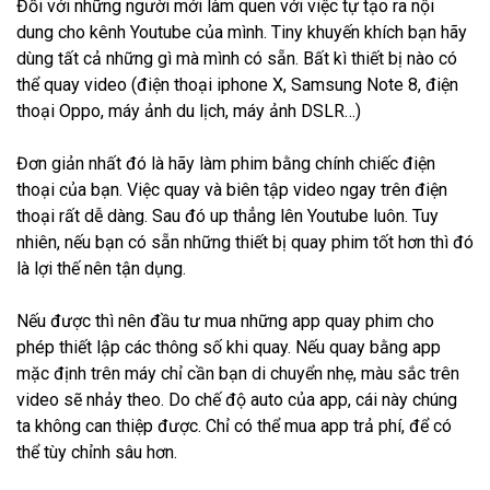
Đối với những người mới làm quen với việc tự tạo ra nội
dung cho kênh Youtube của mình. Tiny khuyến khích bạn hãy
dùng tất cả những gì mà mình có sẵn. Bất kì thiết bị nào có
thể quay video (điện thoại iphone X, Samsung Note 8, điện
thoại Oppo, máy ảnh du lịch, máy ảnh DSLR…)
Đơn giản nhất đó là hãy làm phim bằng chính chiếc điện
thoại của bạn. Việc quay và biên tập video ngay trên điện
thoại rất dễ dàng. Sau đó up thẳng lên Youtube luôn. Tuy
nhiên, nếu bạn có sẵn những thiết bị quay phim tốt hơn thì đó
là lợi thế nên tận dụng.
Nếu được thì nên đầu tư mua những app quay phim cho
phép thiết lập các thông số khi quay. Nếu quay bằng app
mặc định trên máy chỉ cần bạn di chuyển nhẹ, màu sắc trên
video sẽ nhảy theo. Do chế độ auto của app, cái này chúng
ta không can thiệp được. Chỉ có thể mua app trả phí, để có
thể tùy chỉnh sâu hơn.