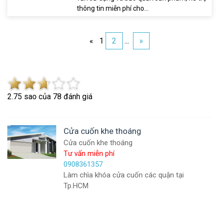
thông tin miễn phí cho...
«
1
2
...
»
2.7
5
sao của
78
đánh giá
Cửa cuốn khe thoáng
Cửa cuốn khe thoáng
Tư vấn miễn phí
0908361357
Làm chìa khóa cửa cuốn các quận tại
Tp.HCM