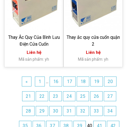
Thay Ắc Quy Của Bình Lưu
Thay ắc quy cửa cuốn quận
Điện Cửa Cuốn
2
Liên hệ
Liên hệ
Mã sản phẩm: yh
Mã sản phẩm: yh
«
1
...
16
17
18
19
20
21
22
23
24
25
26
27
28
29
30
31
32
33
34
35
36
37
38
39
40
41
42