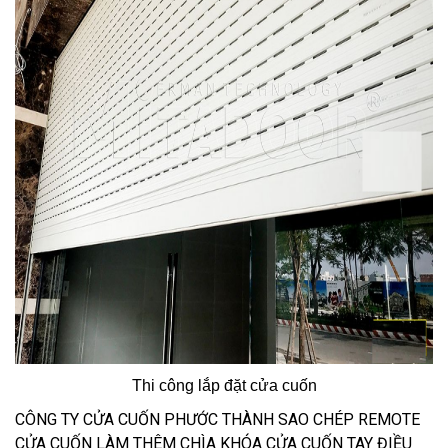
Thi công lắp đặt cửa cuốn
CÔNG TY CỬA CUỐN PHƯỚC THÀNH SAO CHÉP REMOTE
CỬA CUỐN LÀM THÊM CHÌA KHÓA CỬA CUỐN TAY ĐIỀU