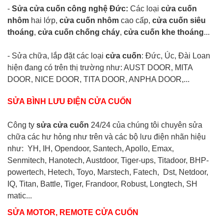
-
Sửa cửa cuốn công nghệ Đức:
Các loại
cửa cuốn
nhôm
hai lớp,
cửa cuốn nhôm
cao cấp,
cửa cuốn siêu
thoáng
,
cửa cuốn chống cháy
,
cửa cuốn khe thoáng
...
- Sửa chữa, lắp đặt các loại
cửa cuốn
: Đức, Úc, Đài Loan
hiện đang có trên thị trường như: AUST DOOR, MITA
DOOR, NICE DOOR, TITA DOOR, ANPHA DOOR,...
SỬA BÌNH LƯU ĐIỆN CỬA CUỐN
Công ty
sửa cửa cuốn
24/24 của chúng tôi chuyên sửa
chữa các hư hỏng như trên và các bộ lưu điện nhãn hiệu
như: YH, IH, Opendoor, Santech, Apollo, Emax,
Senmitech, Hanotech, Austdoor, Tiger-ups, Titadoor, BHP-
powertech, Hetech, Toyo, Marstech, Fatech, Dst, Netdoor,
IQ, Titan, Battle, Tiger, Frandoor, Robust, Longtech, SH
matic...
SỬA MOTOR, REMOTE CỬA CUỐN