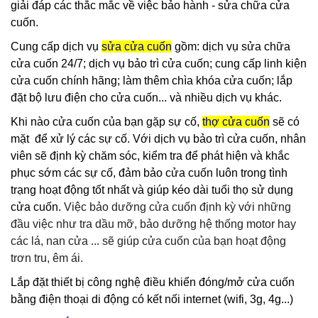
giải đáp các thắc mắc về việc bảo hành - sửa chữa cửa
cuốn.
Cung cấp dịch vụ
sửa cửa cuốn
gồm: dịch vụ sửa chữa
cửa cuốn 24/7; dịch vụ bảo trì cửa cuốn; cung cấp linh kiện
cửa cuốn chính hãng; làm thêm chìa khóa cửa cuốn; lắp
đặt bộ lưu điện cho cửa cuốn... và nhiều dịch vụ khác.
K
hi nào cửa cuốn của bạn gặp sự cố,
thợ cửa cuốn
sẽ có
mặt để xử lý các sự cố. Với dịch vụ bảo trì cửa cuốn, nhân
viên sẽ định kỳ chăm sóc, kiểm tra để phát hiện và khắc
phục sớm các sự cố, đảm bảo cửa cuốn luôn trong tình
trạng hoạt động tốt nhất và giúp kéo dài tuổi thọ sử dụng
cửa cuốn.
Việc bảo dưỡng cửa cuốn định kỳ với những
đầu việc như tra dầu mỡ, bảo dưỡng hệ thống motor hay
các lá, nan cửa ... sẽ giúp cửa cuốn của bạn hoạt động
trơn tru, êm ái.
Lắp đặt thiết bị công nghệ điều khiển đóng/mở cửa cuốn
bằng điện thoại di động có kết nối internet (wifi, 3g, 4g...)