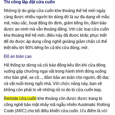
Thi công lắp đặt cửa cuốn
Những lý do giúp
cửa cuốn khe thoáng
thế hệ mới ngày
càng được nhiều người tin dùng đó là sự đa dạng về mẫu
mã, màu sắc, hoạt động ổn định, giảm tiếng ồn, đảm bảo
được an ninh mà vẫn thoáng đãng. Với các loại cửa cuốn
khe thoáng thế hệ mới, điều này đã được khắc phục triệt
để do được áp dụng công nghệ gioăng giảm chấn có thể
triệt tiêu tới 90% tiếng ồn cả khi cửa đóng, mở.
Độ an toàn cao
Hệ thống tự dừng và còi báo động kêu lên khi cửa đóng
xuống gặp chướng ngại vật trong hành trình đóng xuống
như bàn ghế, xe cộ..., đảm bảo an toàn cho người, đồ đạc
và vật nuôi trong ngôi nhà. Với chức năng này, bạn sẽ
không còn phải lo về những rủi ro do bị cửa cuốn kẹp.
Remote cửa cuốn
khe thoáng còn được được trang bị
công nghệ bảo mật nhảy mã ngẫu nhiên Austmatic Rolling
Code (ARC) cho bộ điều khiển cửa cuốn. Ưu điểm là
với