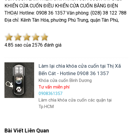
KHIỂN CỬA CUỐN ĐIỀU KHIỂN CỬA CUỐN BẰNG ĐIỆN
THOẠI Hotline: 0908 36 1357 Văn phòng: (028) 38 122 788
Địa chỉ: Kênh Tân Hóa, phường Phú Trung, quận Tân Phú,
4.8
5
sao của
2576
đánh giá
Làm lại chìa khóa cửa cuốn tại Thị Xã
Bến Cát - Hotline 0908 36 1357
Khóa cửa cuốn Bình Dương
Tư vấn miễn phí
0908361357
Làm chìa khóa cửa cuốn các quận tại
Tp.HCM
Bài Viết Liên Quan