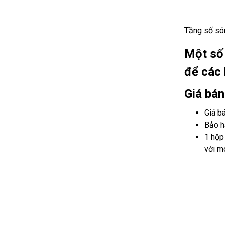
Tầng số só
Một số 
để các
Giá bán
Giá b
Bảo h
1 hộp
với m