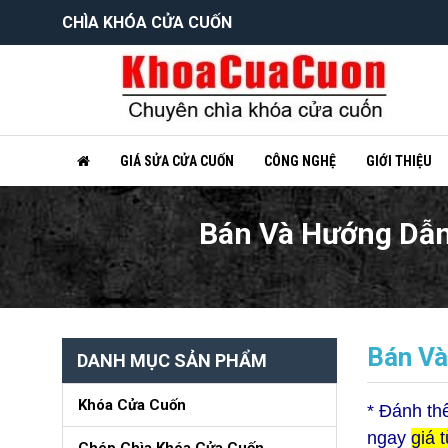
CHÌA KHÓA CỬA CUỐN
GIÁ SỬA CỬA CUỐN
CÔNG NGHỆ
GIỚI THIỆU
Bán Và Hướng Dẫn 
Bán Và
DANH MỤC SẢN PHẨM
Khóa Cửa Cuốn
* Đ
ánh th
ngay
giá 