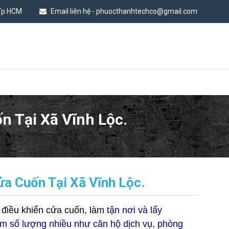
 Tp.HCM
Email liên hệ - phuocthanhtechco@gmail.com
n Tại Xã Vĩnh Lộc.
a Cuốn Tại Xã Vĩnh Lộc.
 điều khiển cửa cuốn, làm
tận nơi và lấy
làm số lượng nhiều như căn hộ dịch vụ, phòng