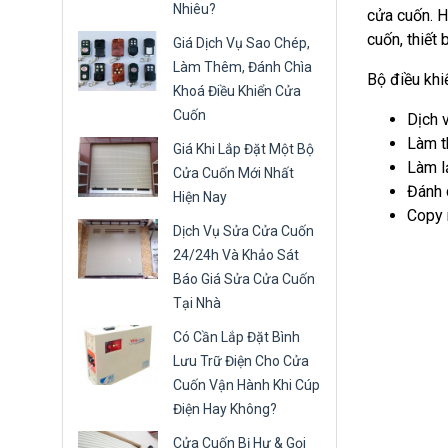
Nhiêu?
cửa cuốn. H
cuốn, thiết 
Giá Dịch Vụ Sao Chép,
Làm Thêm, Đánh Chìa
Bộ điều khi
Khoá Điều Khiển Cửa
Cuốn
Dịch 
Làm t
Giá Khi Lắp Đặt Một Bộ
Làm l
Cửa Cuốn Mới Nhất
Đánh 
Hiện Nay
Copy 
Dịch Vụ Sửa Cửa Cuốn
24/24h Và Khảo Sát
Báo Giá Sửa Cửa Cuốn
Tại Nhà
Có Cần Lắp Đặt Bình
Lưu Trữ Điện Cho Cửa
Cuốn Vận Hành Khi Cúp
Điện Hay Không?
Cửa Cuốn Bị Hư & Gọi