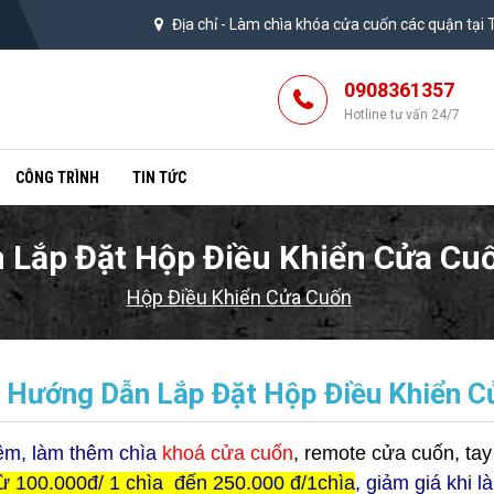
Địa chỉ -
Làm chìa khóa cửa cuốn các quận tại
0908361357
Hotline tư vấn 24/7
CÔNG TRÌNH
TIN TỨC
Lắp Đặt Hộp Điều Khiển Cửa Cuố
Hộp Điều Khiển Cửa Cuốn
 Hướng Dẫn Lắp Đặt Hộp Điều Khiển Cử
êm, làm thêm chìa
khoá cửa cuốn
, remote cửa cuốn, tay
từ 100.000đ/ 1 chìa đến 250.000 đ/1chìa
, giảm giá khi 