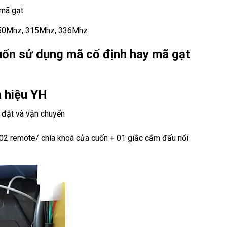
 mã gạt
 350Mhz, 315Mhz, 336Mhz
cuốn sử dụng mã cố định hay mã gạt
n hiệu YH
 đặt và vận chuyển
 02 remote/ chìa khoá cửa cuốn + 01 giắc cắm đấu nối