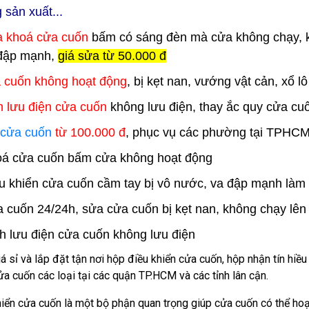
 sản xuất...
 khoá cửa cuốn
bấm có sáng đèn mà cửa không chạy, kh
a đập mạnh,
giá sửa từ 50.000 đ
 cuốn không hoạt động
, bị kẹt nan, vướng vật cản, xổ l
 lưu điện cửa cuốn
không lưu điện, thay ắc quy cửa cuố
 cửa cuốn
từ 100.000 đ
, phục vụ các phường tại TPHCM, 
oá cửa cuốn bấm cửa không hoạt động
u khiển cửa cuốn cầm tay bị vô nước, va đập mạnh làm
 cuốn 24/24h, sửa cửa cuốn bị kẹt nan, không chạy lên 
h lưu điện cửa cuốn không lưu điện
á sỉ và lắp đặt tận nơi hộp điều khiển cửa cuốn
, hộp nhận tín hiề
ửa cuốn các loại tại các quận TP.HCM và các tỉnh lân cận.
hiển cửa cuốn
là một bộ phận quan trọng giúp cửa cuốn có thể hoạ