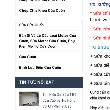
Chép Chìa Khóa Cửa Cuốn
trọ, xưởng
Chép Chìa Khóa Cửa Cuốn
*
Sửa chìa
bị rơi, v
Sửa Cửa Cuốn
*
Sửa cửa
Bán Sỉ Và Lẻ Các Loại Motor Cửa
*
Sửa bình
Cuốn, Sửa Motor Cửa Cuốn, Phụ
Kiện Mô Tơ Cửa Cuốn
*
Giá sửa
+ Sửa kh
Cửa Cuốn
+ Sửa điề
Bình Lưu Điện Cửa Cuốn
+ Sửa cửa
TIN TỨC NỔI BẬT
+ Sửa bìn
Cung cấp gi
Tìm Hiểu Giá Sửa 1 Bộ
chìa khoá c
Cửa Cuốn Bị Hư Hỏng
Với Chi Phí Hết Bao
Hộp điều k