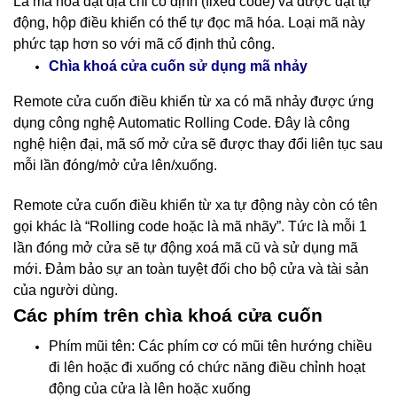
Là mã hóa đặt địa chỉ cố định (fixed code) và được đặt tự
động, hộp điều khiển có thể tự đọc mã hóa. Loại mã này
phức tạp hơn so với mã cố định thủ công.
nhảy
Chìa khoá cửa cuốn sử dụng mã
Remote cửa cuốn điều khiển từ xa có mã nhảy được ứng
dụng công nghệ Automatic Rolling Code. Đây là công
nghệ hiện đại, mã số mở cửa sẽ được thay đổi liên tục sau
mỗi lần đóng/mở cửa lên/xuống.
Remote cửa cuốn điều khiển từ xa tự động này còn có tên
gọi khác là “Rolling code hoặc là mã nhãy”. Tức là mỗi 1
lần đóng mở cửa sẽ tự động xoá mã cũ và sử dụng mã
mới. Đảm bảo sự an toàn tuyệt đối cho bộ cửa và tài sản
của người dùng.
Các phím trên chìa khoá cửa cuốn
Phím mũi tên: Các phím cơ có mũi tên hướng chiều
đi lên hoặc đi xuống có chức năng điều chỉnh hoạt
động của cửa là lên hoặc xuống