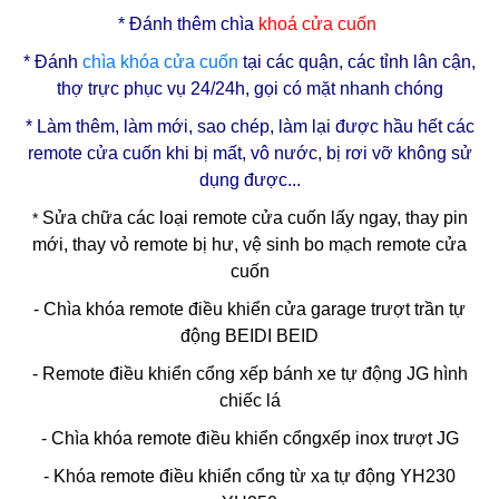
* Đ
ánh thêm chìa
khoá cửa cuốn
* Đánh
chìa
khóa cửa cuốn
tại các quận, các tỉnh lân cận,
thợ trực phục vụ 24/24h, gọi có mặt nhanh chóng
* Làm thêm, làm mới, sao chép, làm lại được hầu hết các
remote cửa cuốn khi bị mất, vô nước, bị rơi vỡ không sử
dụng được...
Sửa chữa các loại remote cửa cuốn lấy ngay, thay pin
*
mới, thay vỏ remote bị hư, vệ sinh bo mạch remote cửa
cuốn
- Chìa khóa remote điều khiển cửa garage trượt trần tự
động BEIDI BEID
- Remote điều khiển cổng xếp bánh xe tự động JG hình
chiếc lá
- Chìa khóa remote điều khiển cổngxếp inox trượt JG
- Khóa remote điều khiển cổng từ xa tự động YH230