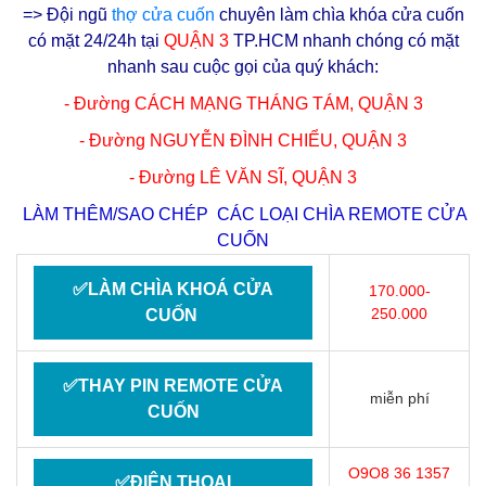
=> Đội ngũ
thợ cửa cuốn
chuyên làm chìa khóa cửa cuốn
có mặt 24/24h tại
QUẬN 3
TP.HCM nhanh chóng có mặt
nhanh sau cuộc gọi của quý khách:
- Đường CÁCH MẠNG THÁNG TÁM,
QUẬN 3
- Đường NGUYỄN ĐÌNH CHIỂU,
QUẬN 3
- Đường LÊ VĂN SĨ,
QUẬN 3
LÀM THÊM/SAO CHÉP CÁC LOẠI CHÌA REMOTE CỬA
CUỐN
✅LÀM CHÌA KHOÁ CỬA
170.000-
250.000
CUỐN
✅THAY PIN REMOTE CỬA
miễn phí
CUỐN
O9O8 36 1357
✅ĐIỆN THOẠI