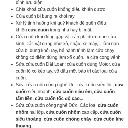
bình lưu điện
Chìa khoá cửa cuốn
không điều khiển được
Cửa cuốn bị bung ra khỏi ray
Xử lý tình huống khi quý khách để quên điều
khiển
cửa cuốn
trong nhà hay bị mất.
Cửa cuốn khi đóng gặp vật cản phí dưới như cửa
kính, các vật cứng như xô, chậu, xe máy, ...làm nan
cửa bị bung khỏi ray, bể hành trình làm cửa chạy
không có điểm dừng làm xổ cuộn, lá cửa cong vênh
Sửa cửa cuốn Đài Loan: cửa cuốn dùng Motor, cửa
cuốn lò xo kéo tay, vô dầu mỡ, bảo trì các loại cửa
cuốn.
Sửa cửa cuốn công nghệ Úc: cửa cuốn siêu tốc,
cửa
cuốn
siêu nhanh,
cửa cuốn siêu êm
,
cửa cuốn
tấm liền
,
cửa cuốn tốc độ cao
...
Sửa cửa cuốn công nghệ Đức: Các loại
cửa cuốn
nhôm
hai lớp,
cửa cuốn nhôm
cao cấp,
cửa cuốn
siêu thoáng
,
cửa cuốn chống cháy
,
cửa cuốn khe
thoáng
...