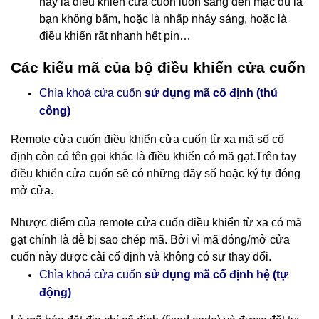
này là điều khiển cửa cuốn luôn sáng đèn mặc dù là
bạn không bấm, hoặc là nhấp nháy sáng, hoặc là
điều khiển rất nhanh hết pin…
Các kiểu mã của bộ điều khiển cửa cuốn
Chìa khoá cửa cuốn
sử dụng mã cố định (thủ
công)
Remote cửa cuốn điều khiển cửa cuốn
từ xa mã số cố
định còn có tên gọi khác là điều khiển có mã gạt.Trên tay
điều khiển cửa cuốn sẽ có những dãy số hoặc ký tự đóng
mở cửa.
Nhược điểm của remote cửa cuốn điều khiển từ xa có mã
gạt chính là dễ bị sao chép mã. Bởi vì mã đóng/mở cửa
cuốn này được cài cố định và không có sự thay đổi.
cố định hệ (tự
Chìa khoá cửa cuốn
sử dụng mã
động)