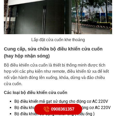
Lắp đặt cửa cuốn khe thoáng
Cung cấp, sửa chữa bộ điều khiển cửa cuốn
(hay hộp nhận sóng)
Bộ điều khiển cửa cuốn là thiết bị thông minh được tích
hợp với các phụ kiện như remote, điều khiển từ xa để kết
nối vận hành đóng lên xuống, khóa, dừng và đảo chiều
cửa cuốn.
Các loại bộ điều khiển cửa cuốn
Bộ điều khiển mã gạt sử dụng cho động cơ AC 220V
Bộ điều khiển mã nhảy sử dụng cho động cơ AC 220V
0908361357
Bộ điều khiển sử dụng motor ống ( kiểu ống )