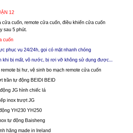
ẬN 12
oá cửa cuốn, remote cửa cuốn, điều khiển cửa cuốn
ay sau 5 phút.
a cuốn
 trực phục vụ 24/24h, gọi có mặt nhanh chóng
 khi bị mất, vô nước, bị rơi vỡ không sử dụng được...
ỏ remote bị hư, vệ sinh bo mạch remote cửa cuốn
ợt trần tự động BEIDI BEID
động JG hình chiếc lá
ếp inox trượt JG
tự động YH230 YH250
inox tự động Baisheng
nh hãng made in Ireland