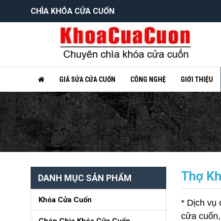
CHÌA KHÓA CỬA CUỐN
GIÁ SỬA CỬA CUỐN
CÔNG NGHỆ
GIỚI THIỆU
Thợ Kh
DANH MỤC SẢN PHẨM
Khóa Cửa Cuốn
* Dịch vụ
cửa cuốn, 