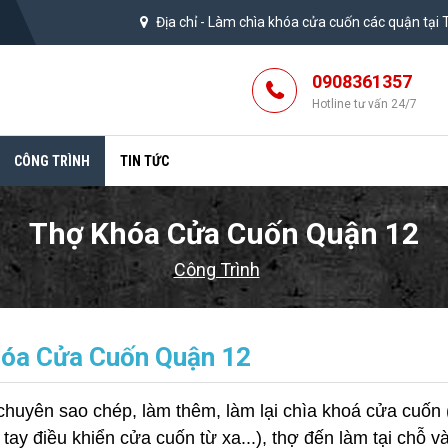
Địa chỉ -
Làm chìa khóa cửa cuốn các quận tại
0908361357
Hotline tư vấn 24/7
CÔNG TRÌNH
TIN TỨC
Thợ Khóa Cửa Cuốn Quận 12
Công Trình
óa Cửa Cuốn Quận 12
 chuyên sao chép, làm thêm, làm lại chìa khoá cửa cuố
tay điều khiển cửa cuốn từ xa...), thợ đến làm tại chỗ v