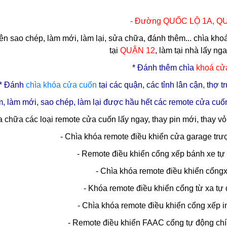
- Đường QUỐC LỘ 1A,
QU
n sao chép, làm mới, làm lại, sửa chữa, đánh thêm... chìa kh
tại
QUẬN 12
, làm tại nhà lấy ng
* Đ
ánh thêm chìa
khoá cử
* Đánh
chìa
khóa cửa cuốn
tại các quận, các tỉnh lân cận, thợ
, làm mới, sao chép, làm lại được hầu hết các remote cửa cuốn
 chữa các loại remote cửa cuốn lấy ngay, thay pin mới, thay v
- Chìa khóa remote điều khiển cửa garage trư
- Remote điều khiển cổng xếp bánh xe tự 
- Chìa khóa remote điều khiển cổngx
- Khóa remote điều khiển cổng từ xa 
- Chìa khóa remote điều khiển cổng xếp 
- Remote điều khiển FAAC cổng tự động chí