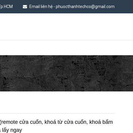
 Tp.HCM
Email liên hệ - phuocthanhtechco@gmail.com
n (remote cửa cuốn, khoá từ cửa cuốn, khoá bấm
à lấy ngay