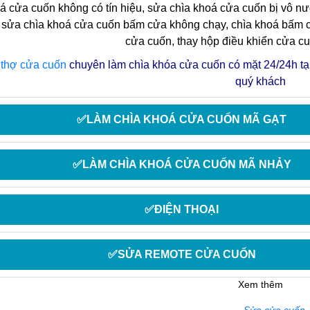
á cửa cuốn
không có tín hiệu, sửa chìa khoá cửa cuốn bị vô nư
 sửa chìa khoá cửa cuốn bấm cửa không chạy, chìa khoá bấm 
cửa cuốn, thay hộp điều khiển cửa cu
ũ
thợ cửa cuốn
chuyên làm chìa khóa cửa cuốn có mặt 24/24h tạ
quý khách
✅LÀM CHÌA KHOÁ CỬA CUỐN MÃ GẠT
✅LÀM CHÌA KHOÁ CỬA CUỐN MÃ NHẢY
✅ĐIỆN THOẠI
✅SỬA REMOTE CỬA CUỐN
Xem thêm