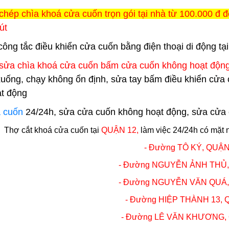
chép chìa khoá cửa cuốn trọn gói tại nhà từ 100.000 đ đ
út
 công tắc điều khiển cửa cuốn bằng điện thoại di động tạ
sửa chìa khoá cửa cuốn bấm cửa cuốn không hoạt độn
xuống, chạy không ổn định, sửa tay bấm điều khiển cửa 
t động
 cuốn
24/24h, sửa cửa cuốn không hoạt động, sửa cửa cuố
Thợ
cắt khoá cửa cuốn
tại
QUẬN 12,
làm việc 24/24h có mặt 
- Đường TÔ KÝ,
QUẬN
- Đường NGUYỄN ẢNH THỦ
- Đường NGUYỄN VĂN QUÁ
- Đường HIỆP THÀNH 13,
- Đường LÊ VĂN KHƯƠNG,