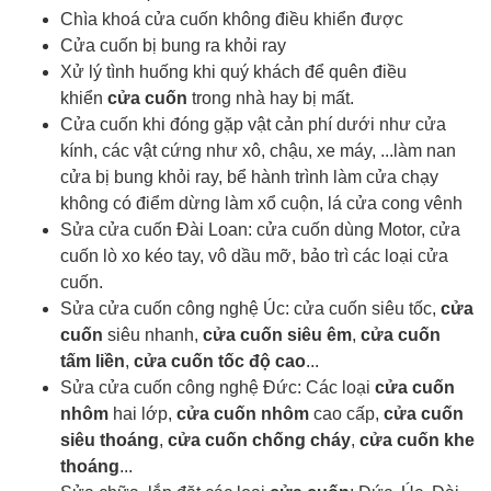
Chìa khoá cửa cuốn
không điều khiển được
Cửa cuốn bị bung ra khỏi ray
Xử lý tình huống khi quý khách để quên điều
khiển
cửa cuốn
trong nhà hay bị mất.
Cửa cuốn khi đóng gặp vật cản phí dưới như cửa
kính, các vật cứng như xô, chậu, xe máy, ...làm nan
cửa bị bung khỏi ray, bể hành trình làm cửa chạy
không có điểm dừng làm xổ cuộn, lá cửa cong vênh
Sửa cửa cuốn Đài Loan: cửa cuốn dùng Motor, cửa
cuốn lò xo kéo tay, vô dầu mỡ, bảo trì các loại cửa
cuốn.
Sửa cửa cuốn công nghệ Úc: cửa cuốn siêu tốc,
cửa
cuốn
siêu nhanh,
cửa cuốn siêu êm
,
cửa cuốn
tấm liền
,
cửa cuốn tốc độ cao
...
Sửa cửa cuốn công nghệ Đức: Các loại
cửa cuốn
nhôm
hai lớp,
cửa cuốn nhôm
cao cấp,
cửa cuốn
siêu thoáng
,
cửa cuốn chống cháy
,
cửa cuốn khe
thoáng
...