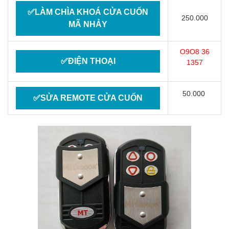
✅LÀM CHÌA KHOÁ CỬA CUỐN
250.000
MÃ NHẢY
O9O8 36
✅ĐIỆN THOẠI
1357
50.000
✅SỬA REMOTE CỬA CUỐN