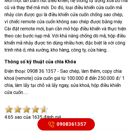
Mỗi một lần bấm nút điều khiển, hệ thống tự động xóa bỏ mã
cũ và thay thế mã mới. Do đó, loại điều khiển cửa cuốn mã
nhảy còn được gọi là điều khiển cửa cuốn chống sao chép;
vì chiếc remote cửa cuốn không sao chép được bằng máy.
Cài đặt remote mới, bạn cần mở hộp điều khiển và thực hiện
theo các bước nạp mã. Với khả năng chống dò mã, hộp điều
khiển mã nhảy được tin dùng nhiều hơn; đặc biệt là với công
trình nhà ở, nhà xưởng, kho hàng, công ty, cửa hàng…
Thông số kỹ thuật của chìa Khóa
Điện thoại: 0908 36 1357 - Sao chép, làm thêm, copy chìa
khoá (remote) cửa cuốn giá từ 100.000 đ đến 250.000 đ/ 1
chìa, làm lấy tại chỗ và lấy ngay, sửa khoá, hộp điều khiển
cửa cuốn......
4.6
5
sao của
1635
đánh giá
0908361357