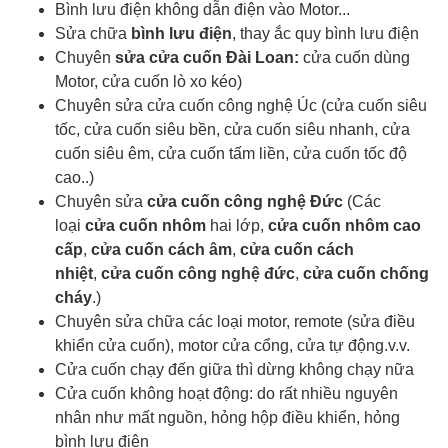
Bình lưu điện không dẫn điện vào Motor...
Sửa chữa
bình lưu điện
, thay ắc quy bình lưu điện
Chuyên
sửa cửa cuốn Đài Loan:
cửa cuốn dùng
Motor, cửa cuốn lò xo kéo)
Chuyên sửa cửa cuốn công nghệ Úc (cửa cuốn siêu
tốc, cửa cuốn siêu bền, cửa cuốn siêu nhanh, cửa
cuốn siêu êm, cửa cuốn tấm liền, cửa cuốn tốc độ
cao..)
Chuyên sửa
cửa cuốn công nghệ Đức
(Các
loại
cửa cuốn nhôm
hai lớp,
cửa cuốn nhôm cao
cấp
,
cửa cuốn cách âm
,
cửa cuốn cách
nhiệt
,
cửa cuốn công nghệ đức
,
cửa cuốn chống
cháy
.)
Chuyên sửa chữa các loại motor, remote (sửa điều
khiển cửa cuốn), motor cửa cổng, cửa tự động.v.v.
Cửa cuốn chạy đến giữa thì dừng không chạy nữa
Cửa cuốn không hoạt động: do rất nhiều nguyên
nhân như mất nguồn, hỏng hộp điều khiển, hỏng
bình lưu điện