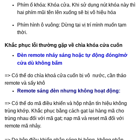
Phím ổ khóa: Khóa cửa. Khi sử dụng nút khóa này thì
hai phím mũi tên lên xuống sẽ bị vô hiệu hóa
Phím hình ô vuông: Dừng tại vị trí mình muốn tạm
thời.
Khắc phục lỗi thường gặp về chìa khóa cửa cuốn
Đèn remote nháy sáng hoặc tự động đóng/mở
cửa dù không bấm
=> Có thể do chìa khoá cửa cuốn bị vô nước, cần tháo
remote và sấy khô
Remote sáng đèn nhưng không hoạt động:
=> Có thể do mã điều khiển và hộp nhận tín hiệu không
trùng khớp. Khắc phục bằng cách gạt lại hàng mã cho
trùng nhau đối với mã gạt; nạp mã và reset mã đối với
remote mã nhảy.
=> Do hộp điều khiển nhận sóng bị hỏng, không nhận