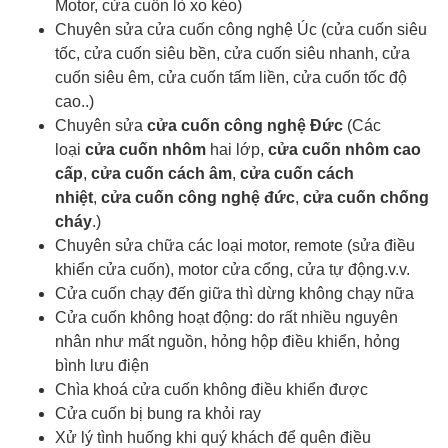
Motor, cửa cuốn lò xo kéo)
Chuyên sửa cửa cuốn công nghệ Úc (cửa cuốn siêu
tốc, cửa cuốn siêu bền, cửa cuốn siêu nhanh, cửa
cuốn siêu êm, cửa cuốn tấm liền, cửa cuốn tốc độ
cao..)
Chuyên sửa
cửa cuốn công nghệ Đức
(Các
loại
cửa cuốn nhôm
hai lớp,
cửa cuốn nhôm cao
cấp
,
cửa cuốn cách âm
,
cửa cuốn cách
nhiệt
,
cửa cuốn công nghệ đức
,
cửa cuốn chống
cháy
.)
Chuyên sửa chữa các loại motor, remote (sửa điều
khiển cửa cuốn), motor cửa cổng, cửa tự động.v.v.
Cửa cuốn chạy đến giữa thì dừng không chạy nữa
Cửa cuốn không hoạt động: do rất nhiều nguyên
nhân như mất nguồn, hỏng hộp điều khiển, hỏng
bình lưu điện
Chìa khoá cửa cuốn
không điều khiển được
Cửa cuốn bị bung ra khỏi ray
Xử lý tình huống khi quý khách để quên điều