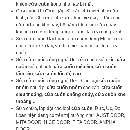
khiển
cửa cuốn
trong nhà hay bị mất.
Cửa cuốn khi đóng gặp vật cản phí dưới như cửa
kính, các vật cứng như xô, chậu, xe máy, ...làm nan
cửa bị bung khỏi ray, bể hành trình làm cửa chạy
không có điểm dừng làm xổ cuộn, lá cửa cong vênh
Sửa cửa cuốn Đài Loan: cửa cuốn dùng Motor, cửa
cuốn lò xo kéo tay, vô dầu mỡ, bảo trì các loại cửa
cuốn.
Sửa cửa cuốn công nghệ Úc: cửa cuốn siêu tốc,
cửa
cuốn
siêu nhanh,
cửa cuốn siêu êm
,
cửa cuốn
tấm liền
,
cửa cuốn tốc độ cao
...
Sửa cửa cuốn công nghệ Đức: Các loại
cửa cuốn
nhôm
hai lớp,
cửa cuốn nhôm
cao cấp,
cửa cuốn
siêu thoáng
,
cửa cuốn chống cháy
,
cửa cuốn khe
thoáng
...
Sửa chữa, lắp đặt các loại
cửa cuốn
: Đức, Úc, Đài
Loan hiện đang có trên thị trường như: AUST DOOR,
MITA DOOR, NICE DOOR, TITA DOOR, ANPHA
DOOR,...