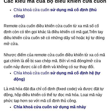
Các kiểu mã của bộ điều khiển cửa cuốn
Chìa khoá cửa cuốn
sử dụng mã cố định (thủ
công)
Remote cửa cuốn điều khiển cửa cuốn
từ xa mã số cố
định còn có tên gọi khác là điều khiển có mã gạt.Trên tay
điều khiển cửa cuốn sẽ có những dãy số hoặc ký tự đóng
mở cửa.
Nhược điểm của remote cửa cuốn điều khiển từ xa có mã
gạt chính là dễ bị sao chép mã. Bởi vì mã đóng/mở cửa
cuốn này được cài cố định và không có sự thay đổi.
cố định hệ (tự
Chìa khoá cửa cuốn
sử dụng mã
động)
Là mã hóa đặt địa chỉ cố định (fixed code) và được đặt tự
động, hộp điều khiển có thể tự đọc mã hóa. Loại mã này
phức tạp hơn so với mã cố định thủ công.
nhảy
Chìa khoá cửa cuốn sử dụng mã