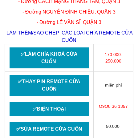
- Đường CÁCH MẠNG THÁNG TÁM,
QUẬN 3
- Đường NGUYỄN ĐÌNH CHIỂU,
QUẬN 3
- Đường LÊ VĂN SĨ,
QUẬN 3
LÀM THÊM/SAO CHÉP CÁC LOẠI CHÌA REMOTE CỬA
CUỐN
✅LÀM CHÌA KHOÁ CỬA
170.000-
250.000
CUỐN
✅THAY PIN REMOTE CỬA
miễn phí
CUỐN
O9O8 36 1357
✅ĐIỆN THOẠI
50.000
✅SỬA REMOTE CỬA CUỐN