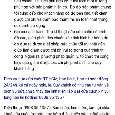
tiêu chuẩn linh kiện phù hợp với điều kiện môi trường,
phù hợp với sản phẩm hiện có. Do đó sản phẩm chúng
tôi cung cấp cho khách hàng có độ bền cao, tiết kiệm
được chi phí và đảm bảo thẩm mĩ, an toàn nhất trong
quá trình sử dụng
Giá cả cạnh tranh
: Thợ kĩ thuật sửa cửa cuốn có trình
độ cao, giúp phân tích chuẩn xác tình hình hư hỏng do
đó đưa ra được giải pháp sửa chữa tối ưu nhất nên
giúp làm giảm được chi phí rủi ro trong quá trình thi
công. Ngoài ra, phương pháp quản lý, tổ chức thi công
hiệu quả giảm được các chi phí phát sinh cho quý
khách hàng…
Dịch vụ
sửa cửa cuốn TPHCM
, bảo hành, bảo trì hoạt động
24/24h, kể cả ngày nghỉ, lễ. Quý khách có nhu cầu tư vấn về
dịch vụ sửa chữa, thay thế linh kiện, lắp đặt cửa cuốn xin vui
lòng liên hệ hotline:
0908 36 1357
Điện thoại: 0908 36 1357 - Sao chép, làm thêm, làm lại chìa
khoá cửa cuốn (remote, tay bấm điều khiển cửa cuốn) giá từ