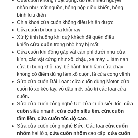
Cửa cuốn không hoạt động: do rất nhiều nguyên
nhân như mất nguồn, hỏng hộp điều khiển, hỏng
bình lưu điện
Chìa khoá cửa cuốn
không điều khiển được
Cửa cuốn bị bung ra khỏi ray
Xử lý tình huống khi quý khách để quên điều
khiển
cửa cuốn
trong nhà hay bị mất.
Cửa cuốn khi đóng gặp vật cản phí dưới như cửa
kính, các vật cứng như xô, chậu, xe máy, ...làm nan
cửa bị bung khỏi ray, bể hành trình làm cửa chạy
không có điểm dừng làm xổ cuộn, lá cửa cong vênh
Sửa cửa cuốn Đài Loan: cửa cuốn dùng Motor, cửa
cuốn lò xo kéo tay, vô dầu mỡ, bảo trì các loại cửa
cuốn.
Sửa cửa cuốn công nghệ Úc: cửa cuốn siêu tốc,
cửa
cuốn
siêu nhanh,
cửa cuốn siêu êm
,
cửa cuốn
tấm liền
,
cửa cuốn tốc độ cao
...
Sửa cửa cuốn công nghệ Đức: Các loại
cửa cuốn
nhôm
hai lớp,
cửa cuốn nhôm
cao cấp,
cửa cuốn