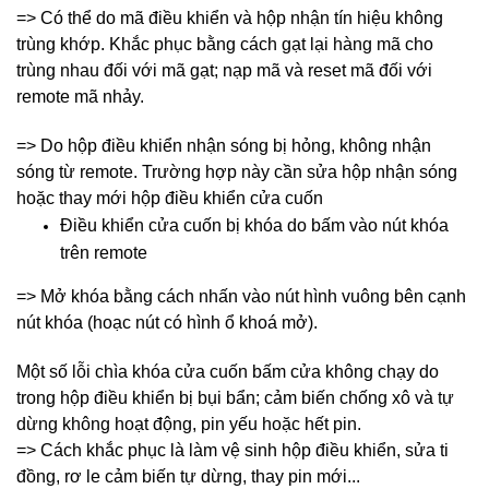
=> Có thể do mã điều khiển và hộp nhận tín hiệu không
trùng khớp. Khắc phục bằng cách gạt lại hàng mã cho
trùng nhau đối với mã gạt; nạp mã và reset mã đối với
remote mã nhảy.
=> Do hộp điều khiển nhận sóng bị hỏng, không nhận
sóng từ remote. Trường hợp này cần sửa hộp nhận sóng
hoặc thay mới hộp điều khiển cửa cuốn
Điều khiển cửa cuốn bị khóa do bấm vào nút khóa
trên remote
=> Mở khóa bằng cách nhấn vào nút hình vuông bên cạnh
nút khóa (hoạc nút có hình ổ khoá mở).
Một số lỗi chìa khóa cửa cuốn bấm cửa không chạy do
trong hộp điều khiển bị bụi bẩn; cảm biến chống xô và tự
dừng không hoạt động, pin yếu hoặc hết pin.
=> Cách khắc phục là làm vệ sinh hộp điều khiển, sửa ti
đồng, rơ le cảm biến tự dừng, thay pin mới...