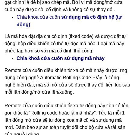
gạt chính là dễ bị sao chép mã. Bởi vì mã đóng/mở cửa
cuốn này được cài cố định và không có sự thay đổi.
cố định hệ (tự
Chìa khoá cửa cuốn
sử dụng mã
động)
Là mã hóa đặt địa chỉ cố định (fixed code) và được đặt tự
động, hộp điều khiển có thể tự đọc mã hóa. Loại mã này
phức tạp hơn so với mã cố định thủ công.
nhảy
Chìa khoá cửa cuốn sử dụng mã
Remote cửa cuốn điều khiển từ xa có mã nhảy được ứng
dụng công nghệ Automatic Rolling Code. Đây là công
nghệ hiện đại, mã số mở cửa sẽ được thay đổi liên tục sau
mỗi lần đóng/mở cửa lên/xuống.
Remote cửa cuốn điều khiển từ xa tự động này còn có tên
gọi khác là “Rolling code hoặc là mã nhãy”. Tức là mỗi 1
lần đóng mở cửa sẽ tự động xoá mã cũ và sử dụng mã
mới. Đảm bảo sự an toàn tuyệt đối cho bộ cửa và tài sản
của người dùng.