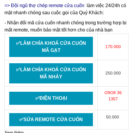
=> Đội ngũ thợ chép remote cửa cuốn
làm việc 24/24h có
mặt nhanh chóng sau cuộc gọi của Quý Khách:
- Nhận đổi mã cửa cuốn nhanh chóng trong trường hợp bị
mất remote, muốn bảo mật tốt hơn cho của nhà bạn
✅LÀM CHÌA KHOÁ CỬA CUỐN
170.000
MÃ GẠT
✅LÀM CHÌA KHOÁ CỬA CUỐN
250.000
MÃ NHẢY
O9O8 36
✅ĐIỆN THOẠI
1357
50.000
✅SỬA REMOTE CỬA CUỐN
Xem thêm