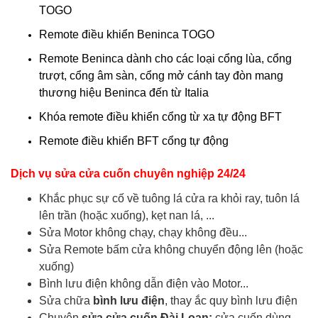
TOGO
Remote điều khiển Beninca TOGO
Remote Beninca dành cho các loại cổng lùa, cổng
trượt, cổng âm sàn, cổng mở cánh tay đòn mang
thương hiệu Beninca đến từ Italia
Khóa remote điều khiển cổng từ xa tự động BFT
Remote điều khiển BFT cổng tự động
Dịch vụ sửa cửa cuốn chuyên nghiệp 24/24
Khắc phục sự cố về tuông lá cửa ra khỏi ray, tuôn lá
lên trần (hoặc xuống), kẹt nan lá, ...
Sửa Motor không chạy, chạy không đều...
Sửa Remote bấm cửa không chuyển động lên (hoặc
xuống)
Bình lưu điện không dẫn điện vào Motor...
Sửa chữa
bình lưu điện
, thay ắc quy bình lưu điện
Chuyên
sửa cửa cuốn Đài Loan:
cửa cuốn dùng