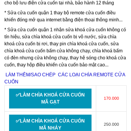
cho bộ lưu điện cửa cuốn tại nhà, bảo hành 12 tháng
*
Sửa cửa cuốn quận 1 thay bộ
remote cửa cuốn điều
khiển đóng mở qua internet bằng điện thoại thông minh...
*
Sửa cửa cuốn quận 1
nhận
sửa khoá cửa cuốn
không có
tín hiệu,
sửa chìa khoá cửa cuốn
bị vô nước, sửa chìa
khoá cửa cuốn bị rơi, thay pin chìa khoá cửa cuốn, sửa
chìa khoá cửa cuốn bấm cửa không chạy, chìa khoá bấm
có đèn nhưng cửa không chạy, thay hệ sóng cho khoá cửa
cuốn, thay hộp điều khiển cửa cuốn bảo mật cao...
LÀM THÊM/SAO CHÉP CÁC LOẠI CHÌA REMOTE CỬA
CUỐN
✅LÀM CHÌA KHOÁ CỬA CUỐN
170.000
MÃ GẠT
✅LÀM CHÌA KHOÁ CỬA CUỐN
250.000
MÃ NHẢY