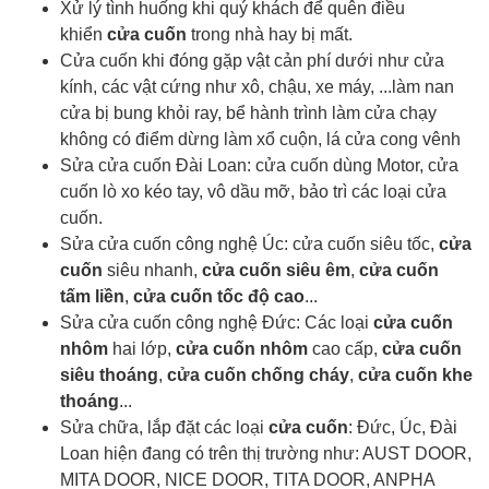
Xử lý tình huống khi quý khách để quên điều
khiển
cửa cuốn
trong nhà hay bị mất.
Cửa cuốn khi đóng gặp vật cản phí dưới như cửa
kính, các vật cứng như xô, chậu, xe máy, ...làm nan
cửa bị bung khỏi ray, bể hành trình làm cửa chạy
không có điểm dừng làm xổ cuộn, lá cửa cong vênh
Sửa cửa cuốn Đài Loan: cửa cuốn dùng Motor, cửa
cuốn lò xo kéo tay, vô dầu mỡ, bảo trì các loại cửa
cuốn.
Sửa cửa cuốn công nghệ Úc: cửa cuốn siêu tốc,
cửa
cuốn
siêu nhanh,
cửa cuốn siêu êm
,
cửa cuốn
tấm liền
,
cửa cuốn tốc độ cao
...
Sửa cửa cuốn công nghệ Đức: Các loại
cửa cuốn
nhôm
hai lớp,
cửa cuốn nhôm
cao cấp,
cửa cuốn
siêu thoáng
,
cửa cuốn chống cháy
,
cửa cuốn khe
thoáng
...
Sửa chữa, lắp đặt các loại
cửa cuốn
: Đức, Úc, Đài
Loan hiện đang có trên thị trường như: AUST DOOR,
MITA DOOR, NICE DOOR, TITA DOOR, ANPHA