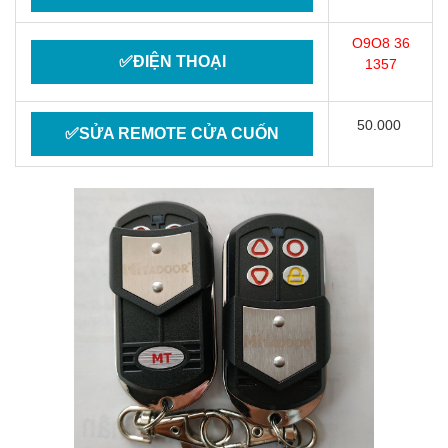
O9O8 36
✅ĐIỆN THOẠI
1357
50.000
✅SỬA REMOTE CỬA CUỐN