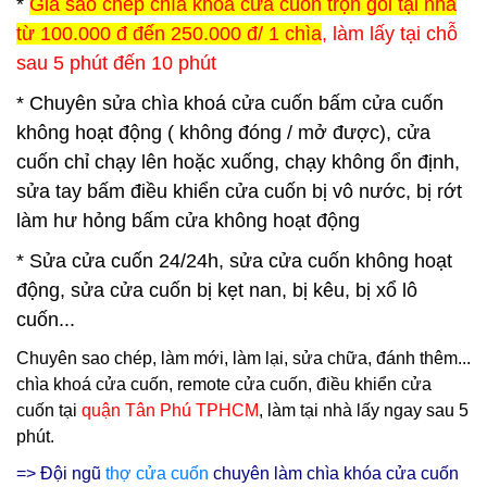
*
Giá sao chép chìa khoá cửa cuốn trọn gói tại nhà
từ 100.000 đ đến 250.000 đ/ 1 chìa
, làm lấy tại chỗ
sau 5 phút đến 10 phút
* Chuyên sửa chìa khoá cửa cuốn bấm cửa cuốn
không hoạt động ( không đóng / mở được), cửa
cuốn chỉ chạy lên hoặc xuống, chạy không ổn định,
sửa tay bấm điều khiển cửa cuốn bị vô nước, bị rớt
làm hư hỏng bấm cửa không hoạt động
* Sửa cửa cuốn 24/24h, sửa cửa cuốn không hoạt
động, sửa cửa cuốn bị kẹt nan, bị kêu, bị xổ lô
cuốn...
Chuyên sao chép, làm mới, làm lại, sửa chữa, đánh thêm...
chìa khoá cửa cuốn, remote cửa cuốn, điều khiển cửa
cuốn tại
quận Tân Phú TPHCM
, làm tại nhà lấy ngay sau 5
phút.
=> Đội ngũ
thợ cửa cuốn
chuyên làm chìa khóa cửa cuốn