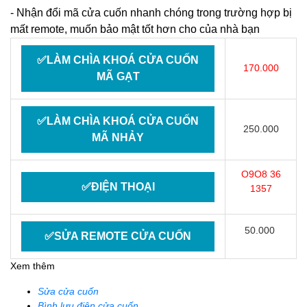
- Nhận đổi mã cửa cuốn nhanh chóng trong trường hợp bị
mất remote, muốn bảo mật tốt hơn cho của nhà bạn
✅LÀM CHÌA KHOÁ CỬA CUỐN
170.000
MÃ GẠT
✅LÀM CHÌA KHOÁ CỬA CUỐN
250.000
MÃ NHẢY
O9O8 36
✅ĐIỆN THOẠI
1357
50.000
✅SỬA REMOTE CỬA CUỐN
Xem thêm
Sửa cửa cuốn
Bình lưu điện cửa cuốn