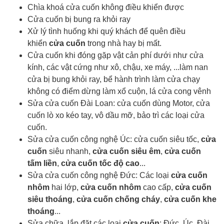
Chìa khoá cửa cuốn
không điều khiển được
Cửa cuốn bị bung ra khỏi ray
Xử lý tình huống khi quý khách để quên điều
khiển
cửa cuốn
trong nhà hay bị mất.
Cửa cuốn khi đóng gặp vật cản phí dưới như cửa
kính, các vật cứng như xô, chậu, xe máy, ...làm nan
cửa bị bung khỏi ray, bể hành trình làm cửa chạy
không có điểm dừng làm xổ cuộn, lá cửa cong vênh
Sửa cửa cuốn Đài Loan: cửa cuốn dùng Motor, cửa
cuốn lò xo kéo tay, vô dầu mỡ, bảo trì các loại cửa
cuốn.
Sửa cửa cuốn công nghệ Úc: cửa cuốn siêu tốc,
cửa
cuốn
siêu nhanh,
cửa cuốn siêu êm
,
cửa cuốn
tấm liền
,
cửa cuốn tốc độ cao
...
Sửa cửa cuốn công nghệ Đức: Các loại
cửa cuốn
nhôm
hai lớp,
cửa cuốn nhôm
cao cấp,
cửa cuốn
siêu thoáng
,
cửa cuốn chống cháy
,
cửa cuốn khe
thoáng
...
Sửa chữa, lắp đặt các loại
cửa cuốn
: Đức, Úc, Đài