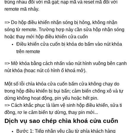
trùng nhau đối với mã gạt; nạp mã và reset mã đối với
remote mã nhảy.
=> Do hộp điều khiển nhận sóng bị hỏng, không nhận
sóng từ remote. Trường hợp này cần sửa hộp nhận sóng
hoặc thay mới hộp điều khiển cửa cuốn
Điều khiển cửa cuốn bị khóa do bấm vào nút khóa
trên remote
=> Mở khóa bằng cách nhấn vào nút hình vuông bên cạnh
nút khóa (hoạc nút có hình ổ khoá mở).
Một số lỗi chìa khóa cửa cuốn bấm cửa không chạy do
trong hộp điều khiển bị bụi bẩn; cảm biến chống xô và tự
dừng không hoạt động, pin yếu hoặc hết pin.
=> Cách khắc phục là làm vệ sinh hộp điều khiển, sửa ti
đồng, rơ le cảm biến tự dừng, thay pin mới...
Dịch vụ sao chép chìa khoá cửa cuốn
Bước 1: Tiếp nhận yêu cầu từ phía khách hàng