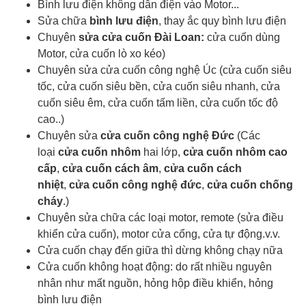
Bình lưu điện không dẫn điện vào Motor...
Sửa chữa
bình lưu điện
, thay ắc quy bình lưu điện
Chuyên
sửa cửa cuốn Đài Loan:
cửa cuốn dùng
Motor, cửa cuốn lò xo kéo)
Chuyên sửa cửa cuốn công nghệ Úc (cửa cuốn siêu
tốc, cửa cuốn siêu bền, cửa cuốn siêu nhanh, cửa
cuốn siêu êm, cửa cuốn tấm liền, cửa cuốn tốc độ
cao..)
Chuyên sửa
cửa cuốn công nghệ Đức
(Các
loại
cửa cuốn nhôm
hai lớp,
cửa cuốn nhôm cao
cấp
,
cửa cuốn cách âm
,
cửa cuốn cách
nhiệt
,
cửa cuốn công nghệ đức
,
cửa cuốn chống
cháy
.)
Chuyên sửa chữa các loại motor, remote (sửa điều
khiển cửa cuốn), motor cửa cổng, cửa tự động.v.v.
Cửa cuốn chạy đến giữa thì dừng không chạy nữa
Cửa cuốn không hoạt động: do rất nhiều nguyên
nhân như mất nguồn, hỏng hộp điều khiển, hỏng
bình lưu điện