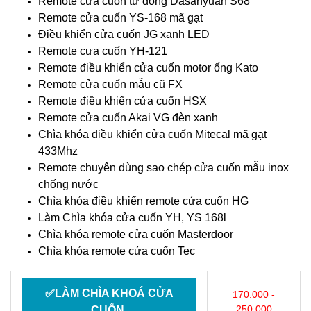
Remote cửa cuốn tự động Dasanyuan S68
Remote cửa cuốn YS-168 mã gạt
Điều khiển cửa cuốn JG xanh LED
Remote cưa cuốn YH-121
Remote điều khiển cửa cuốn motor ống Kato
Remote cửa cuốn mẫu cũ FX
Remote điều khiển cửa cuốn HSX
Remote cửa cuốn Akai VG đèn xanh
Chìa khóa điều khiển cửa cuốn Mitecal mã gạt
433Mhz
Remote chuyên dùng sao chép cửa cuốn mẫu inox
chống nước
Chìa khóa điều khiển remote cửa cuốn HG
Làm Chìa khóa cửa cuốn YH, YS 168l
Chìa khóa remote cửa cuốn Masterdoor
Chìa khóa remote cửa cuốn Tec
✅LÀM CHÌA KHOÁ CỬA
170.000 -
250.000
CUỐN