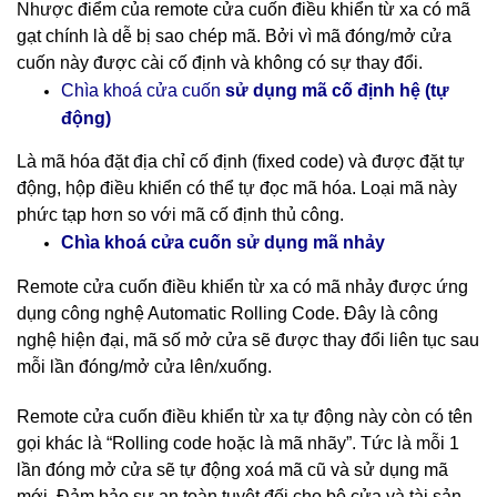
Nhược điểm của remote cửa cuốn điều khiển từ xa có mã
gạt chính là dễ bị sao chép mã. Bởi vì mã đóng/mở cửa
cuốn này được cài cố định và không có sự thay đổi.
cố định hệ (tự
Chìa khoá cửa cuốn
sử dụng mã
động)
Là mã hóa đặt địa chỉ cố định (fixed code) và được đặt tự
động, hộp điều khiển có thể tự đọc mã hóa. Loại mã này
phức tạp hơn so với mã cố định thủ công.
nhảy
Chìa khoá cửa cuốn sử dụng mã
Remote cửa cuốn điều khiển từ xa có mã nhảy được ứng
dụng công nghệ Automatic Rolling Code. Đây là công
nghệ hiện đại, mã số mở cửa sẽ được thay đổi liên tục sau
mỗi lần đóng/mở cửa lên/xuống.
Remote cửa cuốn điều khiển từ xa tự động này còn có tên
gọi khác là “Rolling code hoặc là mã nhãy”. Tức là mỗi 1
lần đóng mở cửa sẽ tự động xoá mã cũ và sử dụng mã
mới. Đảm bảo sự an toàn tuyệt đối cho bộ cửa và tài sản