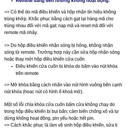
Remote sáng đèn nhưng không hoạt động:
=> Có thể do mã điều khiển và hộp nhận tín hiệu không
trùng khớp. Khắc phục bằng cách gạt lại hàng mã cho
trùng nhau đối với mã gạt; nạp mã và reset mã đối với
remote mã nhảy.
=> Do hộp điều khiển nhận sóng bị hỏng, không nhận
sóng từ remote. Trường hợp này cần sửa hộp nhận sóng
hoặc thay mới hộp điều khiển cửa cuốn
Điều khiển cửa cuốn bị khóa do bấm vào nút khóa
trên remote
=> Mở khóa bằng cách nhấn vào nút hình vuông bên cạnh
nút khóa (hoạc nút có hình ổ khoá mở).
Một số lỗi chìa khóa cửa cuốn bấm cửa không chạy do
trong hộp điều khiển bị bụi bẩn; cảm biến chống xô và tự
dừng không hoạt động, pin yếu hoặc hết pin.
=> Cách khắc phục là làm vệ sinh hộp điều khiển, sửa ti