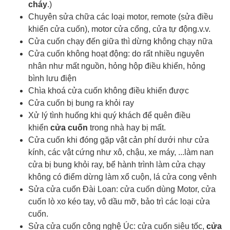
cháy
.)
Chuyên sửa chữa các loại motor, remote (sửa điều
khiển cửa cuốn), motor cửa cổng, cửa tự động.v.v.
Cửa cuốn chạy đến giữa thì dừng không chạy nữa
Cửa cuốn không hoạt động: do rất nhiều nguyên
nhân như mất nguồn, hỏng hộp điều khiển, hỏng
bình lưu điện
Chìa khoá cửa cuốn
không điều khiển được
Cửa cuốn bị bung ra khỏi ray
Xử lý tình huống khi quý khách để quên điều
khiển
cửa cuốn
trong nhà hay bị mất.
Cửa cuốn khi đóng gặp vật cản phí dưới như cửa
kính, các vật cứng như xô, chậu, xe máy, ...làm nan
cửa bị bung khỏi ray, bể hành trình làm cửa chạy
không có điểm dừng làm xổ cuộn, lá cửa cong vênh
Sửa cửa cuốn Đài Loan: cửa cuốn dùng Motor, cửa
cuốn lò xo kéo tay, vô dầu mỡ, bảo trì các loại cửa
cuốn.
Sửa cửa cuốn công nghệ Úc: cửa cuốn siêu tốc,
cửa