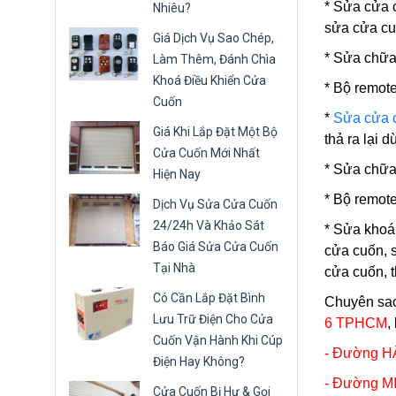
* Sửa cửa 
Nhiêu?
sửa cửa cuố
Giá Dịch Vụ Sao Chép,
* Sửa chữa
Làm Thêm, Đánh Chìa
Khoá Điều Khiển Cửa
* Bộ remote
Cuốn
*
Sửa cửa 
Giá Khi Lắp Đặt Một Bộ
thả ra lại 
Cửa Cuốn Mới Nhất
* Sửa chữa
Hiện Nay
* Bộ remote
Dịch Vụ Sửa Cửa Cuốn
24/24h Và Khảo Sát
*
Sửa khoá
Báo Giá Sửa Cửa Cuốn
cửa cuốn, 
Tại Nhà
cửa cuốn, 
Có Cần Lắp Đặt Bình
Chuyên sao 
Lưu Trữ Điện Cho Cửa
6
TPHCM
,
Cuốn Vận Hành Khi Cúp
- Đường 
Điện Hay Không?
- Đường 
Cửa Cuốn Bị Hư & Gọi