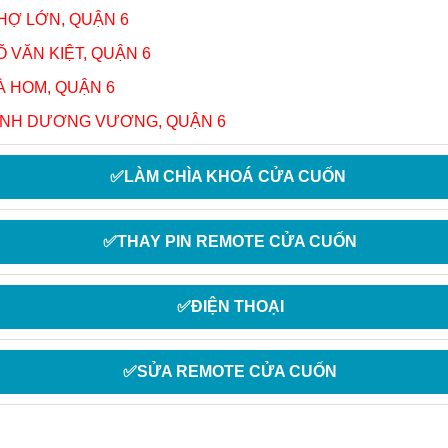
CHỢ LỚN,
QUẬN 6
Õ VĂN KIỆT,
QUẬN 6
BÀ HOM,
QUẬN 6
KINH DƯƠNG VƯƠNG,
QUẬN 6
✅LÀM CHÌA KHOÁ CỬA CUỐN
✅THAY PIN REMOTE CỬA CUỐN
✅ĐIỆN THOẠI
✅SỬA REMOTE CỬA CUỐN