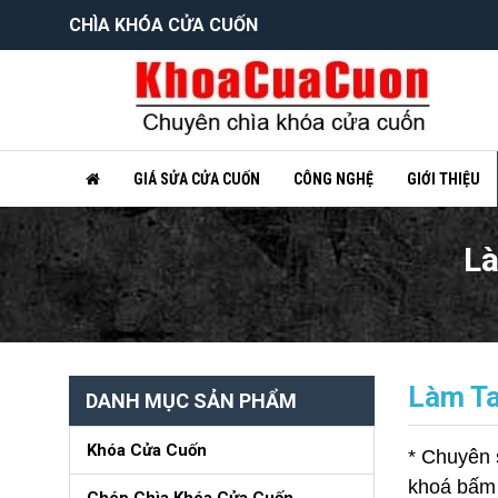
CHÌA KHÓA CỬA CUỐN
GIÁ SỬA CỬA CUỐN
CÔNG NGHỆ
GIỚI THIỆU
Là
Làm Ta
DANH MỤC SẢN PHẨM
Khóa Cửa Cuốn
* Chuyên 
khoá bấm c