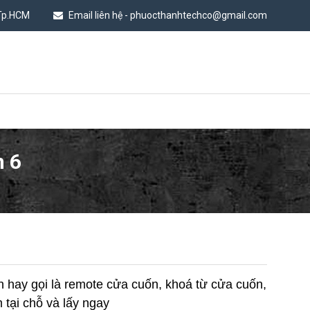
 Tp.HCM
Email liên hệ - phuocthanhtechco@gmail.com
n 6
n hay gọi là remote cửa cuốn, khoá từ cửa cuốn,
 tại chỗ và lấy ngay