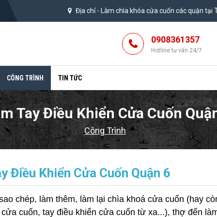
Địa chỉ -
Làm chìa khóa cửa cuốn các quận tại
0908361357
Hotline tư vấn 24/7
CÔNG TRÌNH
TIN TỨC
m Tay Điều Khiển Cửa Cuốn Quậ
Công Trình
y Điều Khiển Cửa Cuốn Quận 6
sao chép, làm thêm, làm lại chìa khoá cửa cuốn (hay cò
ửa cuốn, tay điều khiển cửa cuốn từ xa...), thợ đến làm