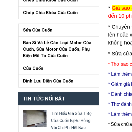
Chép Chìa Khóa Cửa Cuốn
*
Giá sao 
Chép Chìa Khóa Cửa Cuốn
đến 10 ph
* Chuyên 
Sửa Cửa Cuốn
lên hoặc 
không hoạ
Bán Sỉ Và Lẻ Các Loại Motor Cửa
Cuốn, Sửa Motor Cửa Cuốn, Phụ
* Sửa cửa
Kiện Mô Tơ Cửa Cuốn
Thợ sao c
*
Cửa Cuốn
* Làm thêm 
Bình Lưu Điện Cửa Cuốn
* Giảm giá 
* Đánh chì
TIN TỨC NỔI BẬT
* Thợ đánh
Tìm Hiểu Giá Sửa 1 Bộ
* Làm thêm,
Cửa Cuốn Bị Hư Hỏng
Sửa chữa 
*
Với Chi Phí Hết Bao