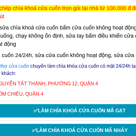
chép chìa khoá cửa cuốn trọn gói tại nhà từ 100.000 đ đ
út
sửa chìa khoá cửa cuốn bấm cửa cuốn không hoạt động
xuống, chạy không ổn định, sửa tay bấm điều khiển cửa 
t động
 cuốn 24/24h, sửa cửa cuốn không hoạt động, sửa cửa cuố
ũ
thợ cửa cuốn
chuyên làm chìa khóa cửa cuốn có mặt 24/24h tạ
ý khách:
NGUYỄN TẤT THÀNH, PHƯỜNG 12, QUẬN 4
ÓM CHIẾU, QUẬN 4
✅LÀM CHÌA KHOÁ CỬA CUỐN MÃ GẠT
✅LÀM CHÌA KHOÁ CỬA CUỐN MÃ NHẢY