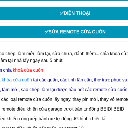
✅ĐIỆN THOẠI
✅SỬA REMOTE CỬA CUỐN
o chép, làm mới, làm lại, sửa chữa, đánh thêm... chìa khoá cử
 làm tại nhà lấy ngay sau 5 phút.
m chìa
khoá cửa cuốn
a
khóa cửa cuốn
tại các quận, các tỉnh lân cận, thợ trực phục v
 làm mới, sao chép, làm lại được hầu hết các remote cửa cuốn 
các loại remote cửa cuốn lấy ngay, thay pin mới, thay vỏ remo
a remote điều khiển cửa garage trượt trần tự động BEIDI BEID
iều khiển cổng xếp bánh xe tự động JG hình chiếc lá