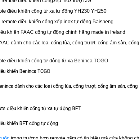
 remote điều khiển cổngxếp inox trượt JG
ote điều khiển cổng từ xa tự động YH230 YH250
a remote điều khiển cổng xếp inox tự động Baisheng
iều khiển FAAC cổng tự động chính hãng made in Ireland
AAC dành cho các loại cổng lùa, cổng trượt, cổng âm sàn, cổ
te điều khiển cổng tự động từ xa Beninca TOGO
iều khiển Beninca TOGO
ninca dành cho các loại cổng lùa, cổng trượt, cổng âm sàn, cổn
te điều khiển cổng từ xa tự động BFT
iều khiển BFT cổng tự động
cuốn
trong trường hợp remote bấm có tín hiệu mà cửa không ch