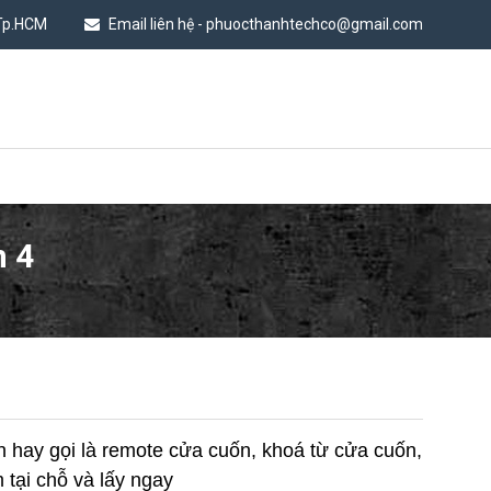
 Tp.HCM
Email liên hệ - phuocthanhtechco@gmail.com
n 4
n hay gọi là remote cửa cuốn, khoá từ cửa cuốn,
 tại chỗ và lấy ngay