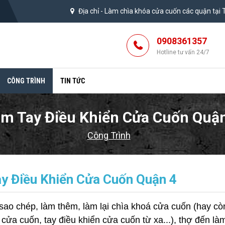
Địa chỉ -
Làm chìa khóa cửa cuốn các quận tại
0908361357
Hotline tư vấn 24/7
CÔNG TRÌNH
TIN TỨC
m Tay Điều Khiển Cửa Cuốn Quậ
Công Trình
y Điều Khiển Cửa Cuốn Quận 4
sao chép, làm thêm, làm lại chìa khoá cửa cuốn (hay cò
ửa cuốn, tay điều khiển cửa cuốn từ xa...), thợ đến làm