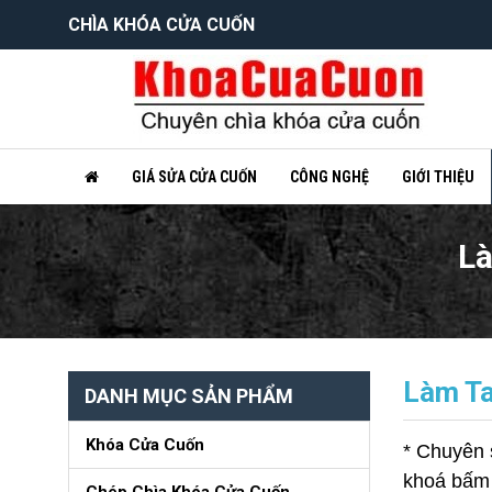
CHÌA KHÓA CỬA CUỐN
GIÁ SỬA CỬA CUỐN
CÔNG NGHỆ
GIỚI THIỆU
Là
Làm Ta
DANH MỤC SẢN PHẨM
Khóa Cửa Cuốn
* Chuyên 
khoá bấm c