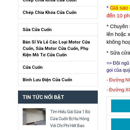
Chép Chìa Khóa Cửa Cuốn
*
Giá sao 
Chép Chìa Khóa Cửa Cuốn
đến 10 ph
* Chuyên 
Sửa Cửa Cuốn
lên hoặc 
không hoạ
Bán Sỉ Và Lẻ Các Loại Motor Cửa
Cuốn, Sửa Motor Cửa Cuốn, Phụ
* Sửa cửa
Kiện Mô Tơ Cửa Cuốn
=> Đội ng
Cửa Cuốn
gọi của qu
Bình Lưu Điện Cửa Cuốn
- Đường 
- Đường X
TIN TỨC NỔI BẬT
Tìm Hiểu Giá Sửa 1 Bộ
Cửa Cuốn Bị Hư Hỏng
Với Chi Phí Hết Bao