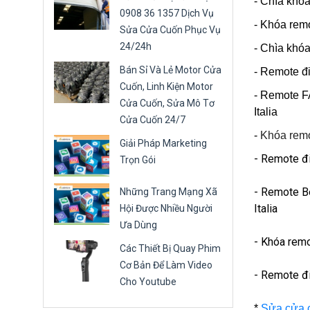
- Chìa khóa
0908 36 1357 Dịch Vụ
- Khóa rem
Sửa Cửa Cuốn Phục Vụ
24/24h
- Chìa khó
Bán Sỉ Và Lẻ Motor Cửa
- Remote đ
Cuốn, Linh Kiện Motor
- Remote F
Cửa Cuốn, Sửa Mô Tơ
Italia
Cửa Cuốn 24/7
-
Khóa remo
Giải Pháp Marketing
- Remote đ
Trọn Gói
- Remote Be
Những Trang Mạng Xã
Italia
Hội Được Nhiều Người
Ưa Dùng
- Khóa remo
Các Thiết Bị Quay Phim
Cơ Bản Để Làm Video
- Remote đ
Cho Youtube
*
Sửa cửa 