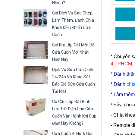
Nhiêu?
Giá Dịch Vụ Sao Chép,
Làm Thêm, Đánh Chìa
Khoá Điều Khiển Cửa
Cuốn
Giá Khi Lắp Đặt Một Bộ
Cửa Cuốn Mới Nhất
*
Chuyên sa
Hiện Nay
4 TPHCM
,
Dịch Vụ Sửa Cửa Cuốn
* Đ
ánh thê
24/24h Và Khảo Sát
Báo Giá Sửa Cửa Cuốn
* Đánh
chì
Tại Nhà
* Làm thêm,
Có Cần Lắp Đặt Bình
Sửa chữa 
*
Lưu Trữ Điện Cho Cửa
- Chìa khó
Cuốn Vận Hành Khi Cúp
Điện Hay Không?
- Remote đ
Cửa Cuốn Bị Hư & Gọi