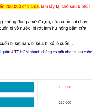
ến 250.000 đ/ 1 chìa
, làm lấy tại chỗ sau 5 phút
 ( không đóng / mở được), cửa cuốn chỉ chạy
cuốn bị vô nước, bị rớt làm hư hỏng bấm cửa
n bị kẹt nan, bị kêu, bị xổ lô cuốn...
i
q
uận
4
TP.HCM nhanh chóng có mặt nhanh sau cuộc
160.000
250.000