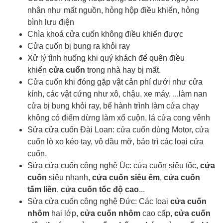
nhân như mất nguồn, hỏng hộp điều khiển, hỏng
bình lưu điện
Chìa khoá cửa cuốn
không điều khiển được
Cửa cuốn bị bung ra khỏi ray
Xử lý tình huống khi quý khách để quên điều
khiển
cửa cuốn
trong nhà hay bị mất.
Cửa cuốn khi đóng gặp vật cản phí dưới như cửa
kính, các vật cứng như xô, chậu, xe máy, ...làm nan
cửa bị bung khỏi ray, bể hành trình làm cửa chạy
không có điểm dừng làm xổ cuộn, lá cửa cong vênh
Sửa cửa cuốn Đài Loan: cửa cuốn dùng Motor, cửa
cuốn lò xo kéo tay, vô dầu mỡ, bảo trì các loại cửa
cuốn.
Sửa cửa cuốn công nghệ Úc: cửa cuốn siêu tốc,
cửa
cuốn
siêu nhanh,
cửa cuốn siêu êm
,
cửa cuốn
tấm liền
,
cửa cuốn tốc độ cao
...
Sửa cửa cuốn công nghệ Đức: Các loại
cửa cuốn
nhôm
hai lớp,
cửa cuốn nhôm
cao cấp,
cửa cuốn