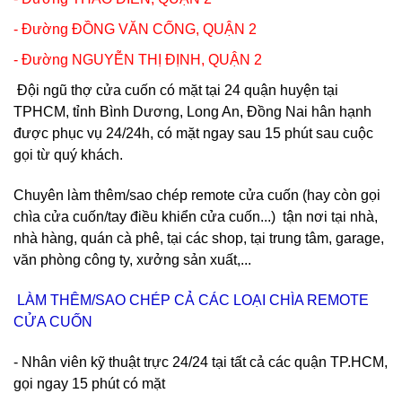
- Đường ĐỒNG VĂN CỐNG, QUẬN 2
- Đường NGUYỄN THỊ ĐỊNH, QUẬN 2
Đội ngũ thợ cửa cuốn có mặt tại 24 quận huyện tại
TPHCM, tỉnh Bình Dương, Long An, Đồng Nai hân hạnh
được phục vụ 24/24h, có mặt ngay sau 15 phút sau cuộc
gọi từ quý khách.
Chuyên làm thêm/sao chép remote cửa cuốn (hay còn gọi
chìa cửa cuốn/tay điều khiển cửa cuốn...) tận nơi tại nhà,
nhà hàng, quán cà phê, tại các shop, tại trung tâm, garage,
văn phòng công ty, xưởng sản xuất,...
LÀM THÊM/SAO CHÉP CẢ CÁC LOẠI CHÌA REMOTE
CỬA CUỐN
- Nhân viên kỹ thuật trực 24/24 tại tất cả các quận TP.HCM,
gọi ngay 15 phút có mặt