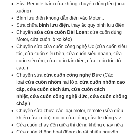
Sửa Remote bấm cửa không chuyển động lên (hoặc
xuống)
Bình lưu điện không dẫn điện vào Motor...
Sửa chữa
bình lưu điện
, thay ắc quy bình lưu điện
Chuyên
sửa cửa cuốn Đài Loan:
cửa cuốn dùng
Motor, cửa cuốn lò xo kéo)
Chuyên sửa cửa cuốn công nghệ Úc (cửa cuốn siêu
tốc, cửa cuốn siêu bền, cửa cuốn siêu nhanh, cửa
cuốn siêu êm, cửa cuốn tấm liền, cửa cuốn tốc độ
cao..)
Chuyên sửa
cửa cuốn công nghệ Đức
(Các
loại
cửa cuốn nhôm
hai lớp,
cửa cuốn nhôm cao
cấp
,
cửa cuốn cách âm
,
cửa cuốn cách
nhiệt
,
cửa cuốn công nghệ đức
,
cửa cuốn chống
cháy
.)
Chuyên sửa chữa các loại motor, remote (sửa điều
khiển cửa cuốn), motor cửa cổng, cửa tự động.v.v.
Cửa cuốn chạy đến giữa thì dừng không chạy nữa
Cửa cuốn không hoạt động: do rất nhiều nguyên