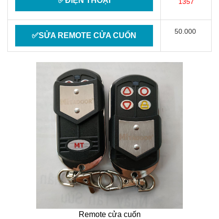
✅ĐIỆN THOẠI
1357
50.000
✅SỬA REMOTE CỬA CUỐN
Remote cửa cuốn