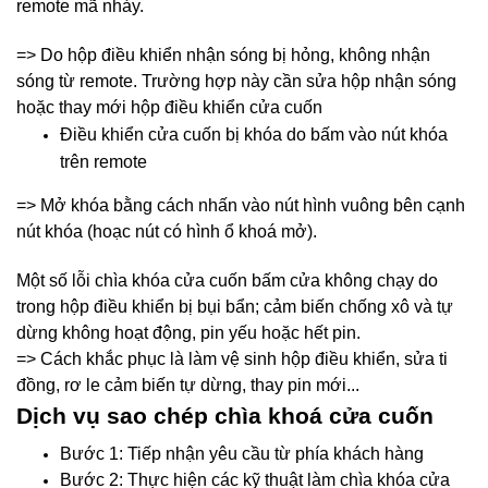
remote mã nhảy.
=> Do hộp điều khiển nhận sóng bị hỏng, không nhận
sóng từ remote. Trường hợp này cần sửa hộp nhận sóng
hoặc thay mới hộp điều khiển cửa cuốn
Điều khiển cửa cuốn bị khóa do bấm vào nút khóa
trên remote
=> Mở khóa bằng cách nhấn vào nút hình vuông bên cạnh
nút khóa (hoạc nút có hình ổ khoá mở).
Một số lỗi chìa khóa cửa cuốn bấm cửa không chạy do
trong hộp điều khiển bị bụi bẩn; cảm biến chống xô và tự
dừng không hoạt động, pin yếu hoặc hết pin.
=> Cách khắc phục là làm vệ sinh hộp điều khiển, sửa ti
đồng, rơ le cảm biến tự dừng, thay pin mới...
Dịch vụ sao chép chìa khoá cửa cuốn
Bước 1: Tiếp nhận yêu cầu từ phía khách hàng
Bước 2: Thực hiện các kỹ thuật làm chìa khóa cửa