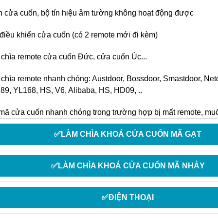
ển cửa cuốn, bộ tín hiệu âm tường không hoạt động được
điều khiển cửa cuốn (có 2 remote mới đi kèm)
 chìa remote cửa cuốn Đức, cửa cuốn Úc...
 chìa remote nhanh chóng: Austdoor, Bossdoor, Smastdoor, Ne
89, YL168, HS, V6, Alibaba, HS, HD09, ..
 mã cửa cuốn nhanh chóng trong trường hợp bị mất remote, mu
✅LÀM CHÌA KHOÁ CỬA CUỐN MÃ GẠT
✅LÀM CHÌA KHOÁ CỬA CUỐN MÃ NHẢY
✅ĐIỆN THOẠI