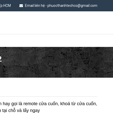
 Tp.HCM
Email liên hệ - phuocthanhtechco@gmail.com
2
n hay gọi là remote cửa cuốn, khoá từ cửa cuốn,
 tại chỗ và lấy ngay