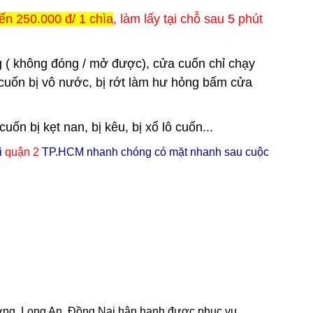
ến 250.000 đ/ 1 chìa
, làm lấy tại chỗ sau 5 phút
 ( không đóng / mở được), cửa cuốn chỉ chạy
cuốn bị vô nước, bị rớt làm hư hỏng bấm cửa
n bị kẹt nan, bị kêu, bị xổ lô cuốn...
i
q
uận 2
TP.HCM nhanh chóng có mặt nhanh sau cuộc
ương, Long An, Đồng Nai hân hạnh được phục vụ