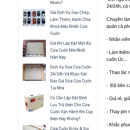
Nhiêu?
24/24h, có 
Giá Dịch Vụ Sao Chép,
Chuyên làm 
Làm Thêm, Đánh Chìa
quán cà phê
Khoá Điều Khiển Cửa
Cuốn
- Nhân viên
Giá Khi Lắp Đặt Một Bộ
Cửa Cuốn Mới Nhất
- Làm thêm
Hiện Nay
cuốn Úc...
Dịch Vụ Sửa Cửa Cuốn
- Thao tác
24/24h Và Khảo Sát
Báo Giá Sửa Cửa Cuốn
- Độ bền c
Tại Nhà
Có Cần Lắp Đặt Bình
- Giá rẻ, g
Lưu Trữ Điện Cho Cửa
- Thay pin
Cuốn Vận Hành Khi Cúp
Điện Hay Không?
- Khắc phụ
Cửa Cuốn Bị Hư & Gọi