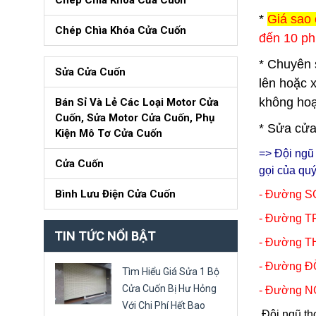
Chép Chìa Khóa Cửa Cuốn
*
Giá sao 
Chép Chìa Khóa Cửa Cuốn
đến 10 ph
* Chuyên 
Sửa Cửa Cuốn
lên hoặc 
không hoạ
Bán Sỉ Và Lẻ Các Loại Motor Cửa
Cuốn, Sửa Motor Cửa Cuốn, Phụ
* Sửa cửa
Kiện Mô Tơ Cửa Cuốn
=> Đội ng
Cửa Cuốn
gọi của qu
Bình Lưu Điện Cửa Cuốn
- Đường 
- Đường 
TIN TỨC NỔI BẬT
- Đường T
- Đường 
Tìm Hiểu Giá Sửa 1 Bộ
Cửa Cuốn Bị Hư Hỏng
- Đường N
Với Chi Phí Hết Bao
Đội ngũ th