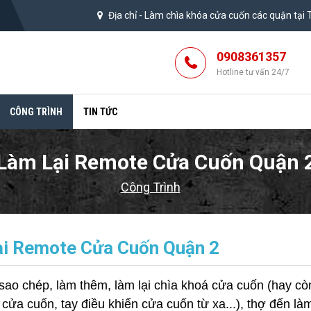
Địa chỉ -
Làm chìa khóa cửa cuốn các quận tại
0908361357
Hotline tư vấn 24/7
CÔNG TRÌNH
TIN TỨC
Làm Lại Remote Cửa Cuốn Quận 
Công Trình
i Remote Cửa Cuốn Quận 2
sao chép, làm thêm, làm lại chìa khoá cửa cuốn (hay cò
ửa cuốn, tay điều khiển cửa cuốn từ xa...), thợ đến làm