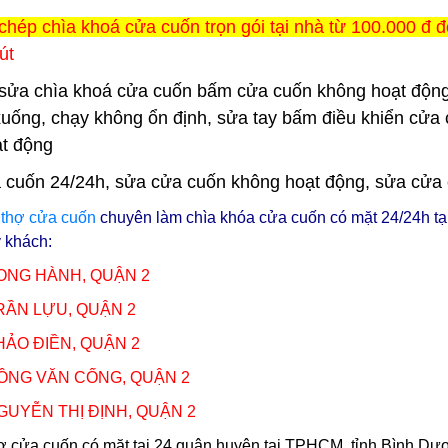
chép chìa khoá cửa cuốn trọn gói tại nhà từ 100.000 đ đ
út
sửa chìa khoá cửa cuốn bấm cửa cuốn không hoạt động
xuống, chạy không ổn định, sửa tay bấm điều khiển cửa 
t động
 cuốn 24/24h, sửa cửa cuốn không hoạt động, sửa cửa cuố
ũ
thợ cửa cuốn
chuyên làm chìa khóa cửa cuốn có mặt 24/24h tạ
ý khách:
SONG HÀNH, QUẬN 2
TRẦN LỰU, QUẬN 2
HẢO ĐIỀN, QUẬN 2
ĐỒNG VĂN CỐNG, QUẬN 2
GUYỄN THỊ ĐỊNH, QUẬN 2
ợ cửa cuốn có mặt tại 24 quận huyện tại TPHCM, tỉnh Bình D