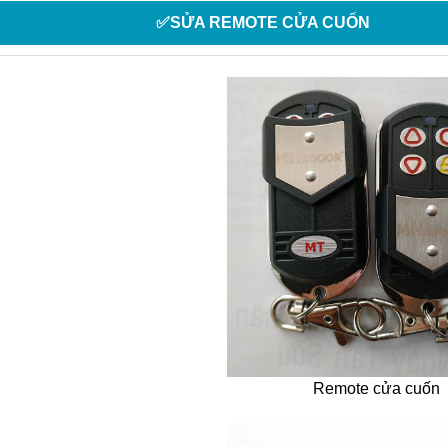
✅SỬA REMOTE CỬA CUỐN
Remote cửa cuốn