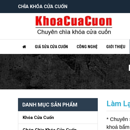
CHÌA KHÓA CỬA CUỐN
GIÁ SỬA CỬA CUỐN
CÔNG NGHỆ
GIỚI THIỆU
Làm Lạ
DANH MỤC SẢN PHẨM
Khóa Cửa Cuốn
* Chuyên 
khoá bấm c