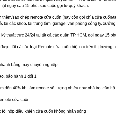
mặt ngay sau 15 phút sau cuộc gọi từ quý khách.
thêm/sao chép remote cửa cuốn (hay còn gọi chìa cửa cuốn/tay 
, tại các shop, tại trung tâm, garage, văn phòng công ty, xưởng 
 kỹ thuật trực 24/24 tại tất cả các quận TP.HCM, gọi ngay 15 ph
 được tất cả các loại Remote cửa cuốn hiện có trên thị trườn
 nhanh bằng máy chuyên nghiệp
ao, bảo hành 1 đổi 1
iảm đến 40% khi làm remote số lượng nhiều như nhà trọ, căn hộ 
 remote cửa cuốn
c lỗi hộp điều khiển cửa cuốn không nhận sóng