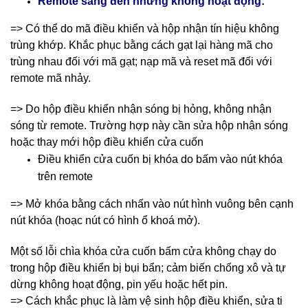
Remote sáng đèn nhưng không hoạt động:
=> Có thể do mã điều khiển và hộp nhận tín hiệu không
trùng khớp. Khắc phục bằng cách gạt lại hàng mã cho
trùng nhau đối với mã gạt; nạp mã và reset mã đối với
remote mã nhảy.
=> Do hộp điều khiển nhận sóng bị hỏng, không nhận
sóng từ remote. Trường hợp này cần sửa hộp nhận sóng
hoặc thay mới hộp điều khiển cửa cuốn
Điều khiển cửa cuốn bị khóa do bấm vào nút khóa
trên remote
=> Mở khóa bằng cách nhấn vào nút hình vuông bên cạnh
nút khóa (hoạc nút có hình ổ khoá mở).
Một số lỗi chìa khóa cửa cuốn bấm cửa không chạy do
trong hộp điều khiển bị bụi bẩn; cảm biến chống xô và tự
dừng không hoạt động, pin yếu hoặc hết pin.
=> Cách khắc phục là làm vệ sinh hộp điều khiển, sửa ti