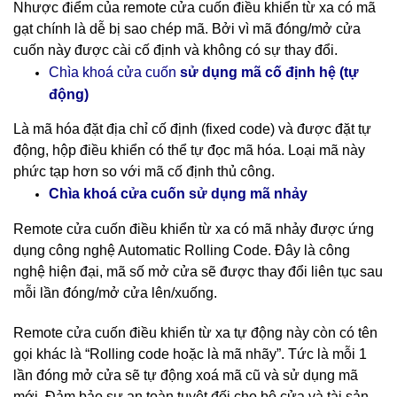
Nhược điểm của remote cửa cuốn điều khiển từ xa có mã
gạt chính là dễ bị sao chép mã. Bởi vì mã đóng/mở cửa
cuốn này được cài cố định và không có sự thay đổi.
cố định hệ (tự
Chìa khoá cửa cuốn
sử dụng mã
động)
Là mã hóa đặt địa chỉ cố định (fixed code) và được đặt tự
động, hộp điều khiển có thể tự đọc mã hóa. Loại mã này
phức tạp hơn so với mã cố định thủ công.
nhảy
Chìa khoá cửa cuốn sử dụng mã
Remote cửa cuốn điều khiển từ xa có mã nhảy được ứng
dụng công nghệ Automatic Rolling Code. Đây là công
nghệ hiện đại, mã số mở cửa sẽ được thay đổi liên tục sau
mỗi lần đóng/mở cửa lên/xuống.
Remote cửa cuốn điều khiển từ xa tự động này còn có tên
gọi khác là “Rolling code hoặc là mã nhãy”. Tức là mỗi 1
lần đóng mở cửa sẽ tự động xoá mã cũ và sử dụng mã
mới. Đảm bảo sự an toàn tuyệt đối cho bộ cửa và tài sản