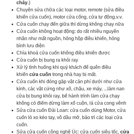
cháy
.)
Chuyên sửa chữa các loại motor, remote (sửa điều
khiển cửa cuốn), motor cửa cổng, cửa tự động.v.v.
Cửa cuốn chạy đến giữa thì dừng không chạy nữa
Cửa cuốn không hoạt động: do rất nhiều nguyên
nhân như mất nguồn, hỏng hộp điều khiển, hỏng
bình lưu điện
Chìa khoá cửa cuốn
không điều khiển được
Cửa cuốn bị bung ra khỏi ray
Xử lý tình huống khi quý khách để quên điều
khiển
cửa cuốn
trong nhà hay bị mất.
Cửa cuốn khi đóng gặp vật cản phí dưới như cửa
kính, các vật cứng như xô, chậu, xe máy, ...làm nan
cửa bị bung khỏi ray, bể hành trình làm cửa chạy
không có điểm dừng làm xổ cuộn, lá cửa cong vênh
Sửa cửa cuốn Đài Loan: cửa cuốn dùng Motor, cửa
cuốn lò xo kéo tay, vô dầu mỡ, bảo trì các loại cửa
cuốn.
Sửa cửa cuốn công nghệ Úc: cửa cuốn siêu tốc,
cửa