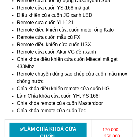
Remote cửa cuốn tự động Dasanyuan S68
Remote cửa cuốn YS-168 mã gạt
Điều khiển cửa cuốn JG xanh LED
Remote cưa cuốn YH-121
Remote điều khiển cửa cuốn motor ống Kato
Remote cửa cuốn mẫu cũ FX
Remote điều khiển cửa cuốn HSX
Remote cửa cuốn Akai VG đèn xanh
Chìa khóa điều khiển cửa cuốn Mitecal mã gạt
433Mhz
Remote chuyên dùng sao chép cửa cuốn mẫu inox
chống nước
Chìa khóa điều khiển remote cửa cuốn HG
Làm Chìa khóa cửa cuốn YH, YS 168l
Chìa khóa remote cửa cuốn Masterdoor
Chìa khóa remote cửa cuốn Tec
✅LÀM CHÌA KHOÁ CỬA
170.000 -
250.000
CUỐN