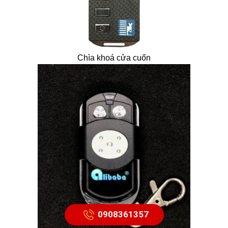
Chìa khoá cửa cuốn
0908361357