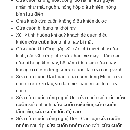
Cửa cuốn không hoạt động: do rất nhiều nguyên
nhân như mất nguồn, hỏng hộp điều khiển, hỏng
bình lưu điện
Chìa khoá cửa cuốn
không điều khiển được
Cửa cuốn bị bung ra khỏi ray
Xử lý tình huống khi quý khách để quên điều
khiển
cửa cuốn
trong nhà hay bị mất.
Cửa cuốn khi đóng gặp vật cản phí dưới như cửa
kính, các vật cứng như xô, chậu, xe máy, ...làm nan
cửa bị bung khỏi ray, bể hành trình làm cửa chạy
không có điểm dừng làm xổ cuộn, lá cửa cong vênh
Sửa cửa cuốn Đài Loan: cửa cuốn dùng Motor, cửa
cuốn lò xo kéo tay, vô dầu mỡ, bảo trì các loại cửa
cuốn.
Sửa cửa cuốn công nghệ Úc: cửa cuốn siêu tốc,
cửa
cuốn
siêu nhanh,
cửa cuốn siêu êm
,
cửa cuốn
tấm liền
,
cửa cuốn tốc độ cao
...
Sửa cửa cuốn công nghệ Đức: Các loại
cửa cuốn
nhôm
hai lớp,
cửa cuốn nhôm
cao cấp,
cửa cuốn