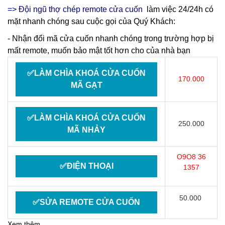
=> Đội ngũ thợ chép remote cửa cuốn
làm việc 24/24h có
mặt nhanh chóng sau cuộc gọi của Quý Khách:
- Nhận đổi mã cửa cuốn nhanh chóng trong trường hợp bị
mất remote, muốn bảo mật tốt hơn cho của nhà bạn
✅LÀM CHÌA KHOÁ CỬA CUỐN
170.000
MÃ GẠT
✅LÀM CHÌA KHOÁ CỬA CUỐN
250.000
MÃ NHẢY
O9O8 36
✅ĐIỆN THOẠI
1357
50.000
✅SỬA REMOTE CỬA CUỐN
Xem thêm