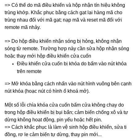
=> Có thể do mã điều khiển và hộp nhận tín hiệu không
trùng khớp. Khắc phục bằng cách gạt lại hàng mã cho
trùng nhau đối với mã gạt; nạp mã và reset mã đối với
remote mã nhảy.
=> Do hộp điều khiển nhận sóng bị hỏng, không nhận
sóng từ remote. Trường hợp này cần sửa hộp nhận sóng
hoặc thay mới hộp điều khiển cửa cuốn
Điều khiển cửa cuốn bị khóa do bấm vào nút khóa
trên remote
=> Mở khóa bằng cách nhấn vào nút hình vuông bên cạnh
nút khóa (hoạc nút có hình ổ khoá mở).
Một số lỗi chìa khóa cửa cuốn bấm cửa không chạy do
trong hộp điều khiển bị bụi bẩn; cảm biến chống xô và tự
dừng không hoạt động, pin yếu hoặc hết pin.
=> Cách khắc phục là làm vệ sinh hộp điều khiển, sửa ti
đồng, rơ le cảm biến tự dừng, thay pin mới...