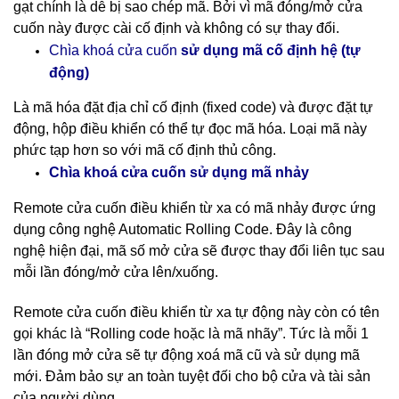
gạt chính là dễ bị sao chép mã. Bởi vì mã đóng/mở cửa
cuốn này được cài cố định và không có sự thay đổi.
cố định hệ (tự
Chìa khoá cửa cuốn
sử dụng mã
động)
Là mã hóa đặt địa chỉ cố định (fixed code) và được đặt tự
động, hộp điều khiển có thể tự đọc mã hóa. Loại mã này
phức tạp hơn so với mã cố định thủ công.
nhảy
Chìa khoá cửa cuốn sử dụng mã
Remote cửa cuốn điều khiển từ xa có mã nhảy được ứng
dụng công nghệ Automatic Rolling Code. Đây là công
nghệ hiện đại, mã số mở cửa sẽ được thay đổi liên tục sau
mỗi lần đóng/mở cửa lên/xuống.
Remote cửa cuốn điều khiển từ xa tự động này còn có tên
gọi khác là “Rolling code hoặc là mã nhãy”. Tức là mỗi 1
lần đóng mở cửa sẽ tự động xoá mã cũ và sử dụng mã
mới. Đảm bảo sự an toàn tuyệt đối cho bộ cửa và tài sản
của người dùng.