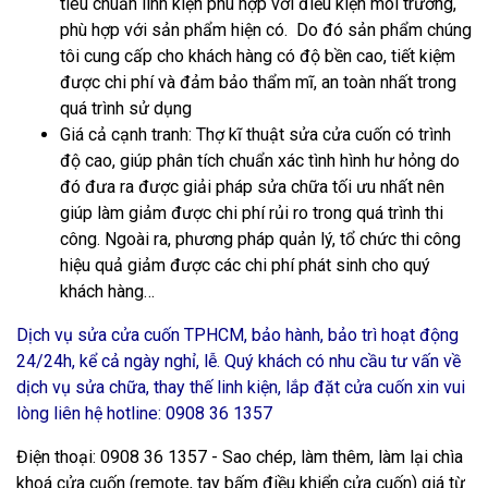
tiêu chuẩn linh kiện phù hợp với điều kiện môi trường,
phù hợp với sản phẩm hiện có. Do đó sản phẩm chúng
tôi cung cấp cho khách hàng có độ bền cao, tiết kiệm
được chi phí và đảm bảo thẩm mĩ, an toàn nhất trong
quá trình sử dụng
Giá cả cạnh tranh
: Thợ kĩ thuật sửa cửa cuốn có trình
độ cao, giúp phân tích chuẩn xác tình hình hư hỏng do
đó đưa ra được giải pháp sửa chữa tối ưu nhất nên
giúp làm giảm được chi phí rủi ro trong quá trình thi
công. Ngoài ra, phương pháp quản lý, tổ chức thi công
hiệu quả giảm được các chi phí phát sinh cho quý
khách hàng…
Dịch vụ
sửa cửa cuốn TPHCM
, bảo hành, bảo trì hoạt động
24/24h, kể cả ngày nghỉ, lễ. Quý khách có nhu cầu tư vấn về
dịch vụ sửa chữa, thay thế linh kiện, lắp đặt cửa cuốn xin vui
lòng liên hệ hotline:
0908 36 1357
Điện thoại: 0908 36 1357 - Sao chép, làm thêm, làm lại chìa
khoá cửa cuốn (remote, tay bấm điều khiển cửa cuốn) giá từ