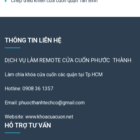
Chép điều khiển cửa cuốn quận Tân Bình
THÔNG TIN LIÊN HỆ
DỊCH VỤ LÀM REMOTE
CỬA CUỐN PHƯỚC THÀNH
Làm chìa khóa cửa cuốn các quận tại Tp.HCM
Hotline: 0908 36 1357
Email: phuocthanhtechco@gmail.com
Website: www.khoacuacuon.net
HỖ TRỢ TƯ VẤN