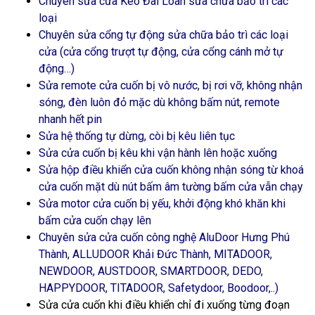
Chuyên sửa cửa Kéo Đài Loan sửa chữa bảo trì các
loại
Chuyên sửa cổng tự động sửa chữa bảo trì các loại
cửa (cửa cổng trượt tự động, cửa cổng cánh mở tự
động…)
Sửa remote cửa cuốn bị vô nước, bị rơi vỡ, không nhận
sóng, đèn luôn đỏ mặc dù không bấm nút, remote
nhanh hết pin
Sửa hệ thống tự dừng, còi bị kêu liên tục
Sửa cửa cuốn bị kêu khi vận hành lên hoặc xuống
Sửa hộp điều khiển cửa cuốn không nhận sóng từ khoá
cửa cuốn mặt dù nút bấm âm tường bấm cửa vẫn chạy
Sửa motor cửa cuốn bị yếu, khởi động khó khăn khi
bấm cửa cuốn chạy lên
Chuyên sửa cửa cuốn công nghệ AluDoor Hưng Phú
Thành, ALLUDOOR Khải Đức Thành, MITADOOR,
NEWDOOR, AUSTDOOR, SMARTDOOR, DEDO,
HAPPYDOOR, TITADOOR, Safetydoor, Boodoor,..)
Sửa cửa cuốn khi điều khiển chỉ đi xuống từng đoạn