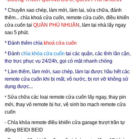
*
Chuyên sao chép, làm mới, làm lại, sửa chữa, đánh
thêm... chìa khoá cửa cuốn, remote cửa cuốn, điều khiển
cửa cuốn tại
QUẬN PHÚ NHUẬN
, làm tại nhà lấy ngay
sau 5 phút.
* Đ
ánh thêm chìa
khoá cửa cuốn
* Đánh
chìa
khóa cửa cuốn
tại các quận, các tỉnh lân cận,
thợ trực phục vụ 24/24h, gọi có mặt nhanh chóng
* Làm thêm, làm mới, sao chép, làm lại được hầu hết các
remote cửa cuốn khi bị mất, vô nước, bị rơi vỡ không sử
dụng được...
Sửa chữa các loại remote cửa cuốn lấy ngay, thay pin
*
mới, thay vỏ remote bị hư, vệ sinh bo mạch remote cửa
cuốn
- Chìa khóa remote điều khiển cửa garage trượt trần tự
động BEIDI BEID