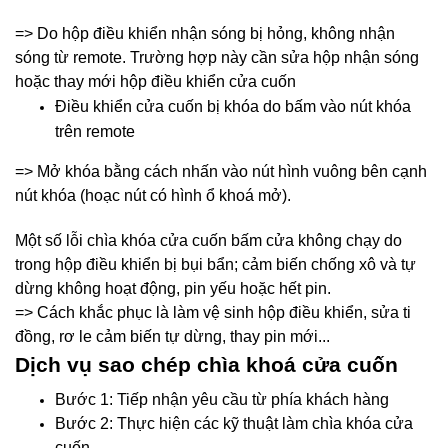
=> Do hộp điều khiển nhận sóng bị hỏng, không nhận
sóng từ remote. Trường hợp này cần sửa hộp nhận sóng
hoặc thay mới hộp điều khiển cửa cuốn
Điều khiển cửa cuốn bị khóa do bấm vào nút khóa
trên remote
=> Mở khóa bằng cách nhấn vào nút hình vuông bên cạnh
nút khóa (hoạc nút có hình ổ khoá mở).
Một số lỗi chìa khóa cửa cuốn bấm cửa không chạy do
trong hộp điều khiển bị bụi bẩn; cảm biến chống xô và tự
dừng không hoạt động, pin yếu hoặc hết pin.
=> Cách khắc phục là làm vệ sinh hộp điều khiển, sửa ti
đồng, rơ le cảm biến tự dừng, thay pin mới...
Dịch vụ sao chép chìa khoá cửa cuốn
Bước 1: Tiếp nhận yêu cầu từ phía khách hàng
Bước 2: Thực hiện các kỹ thuật làm chìa khóa cửa
cuốn