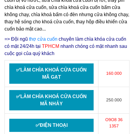
cuốn bị vô nước, sửa chìa khoá cửa cuốn bị rơi, thay pin
chìa khoá cửa cuốn, sửa chìa khoá cửa cuốn bấm cửa
không chạy, chìa khoá bấm có đèn nhưng cửa không chạy,
thay hệ sóng cho khoá cửa cuốn, thay hộp điều khiển cửa
cuốn bảo mật cao...
=> Đội ngũ
thợ cửa cuốn
chuyên làm chìa khóa cửa cuốn
có mặt 24/24h tại
TPHCM
nhanh chóng có mặt nhanh sau
cuộc gọi của quý khách
✅LÀM CHÌA KHOÁ CỬA CUỐN
160.000
MÃ GẠT
✅LÀM CHÌA KHOÁ CỬA CUỐN
250.000
MÃ NHẢY
O9O8 36
✅ĐIỆN THOẠI
1357