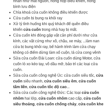
nhân như mất nguồn, hỏng hộp điều khiển, hỏng
bình lưu điện
Chìa khoá cửa cuốn
không điều khiển được
Cửa cuốn bị bung ra khỏi ray
Xử lý tình huống khi quý khách để quên điều
khiển
cửa cuốn
trong nhà hay bị mất.
Cửa cuốn khi đóng gặp vật cản phí dưới như cửa
kính, các vật cứng như xô, chậu, xe máy, ...làm nan
cửa bị bung khỏi ray, bể hành trình làm cửa chạy
không có điểm dừng làm xổ cuộn, lá cửa cong vênh
Sửa cửa cuốn Đài Loan: cửa cuốn dùng Motor, cửa
cuốn lò xo kéo tay, vô dầu mỡ, bảo trì các loại cửa
cuốn.
Sửa cửa cuốn công nghệ Úc: cửa cuốn siêu tốc,
cửa
cuốn
siêu nhanh,
cửa cuốn siêu êm
,
cửa cuốn
tấm liền
,
cửa cuốn tốc độ cao
...
Sửa cửa cuốn công nghệ Đức: Các loại
cửa cuốn
nhôm
hai lớp,
cửa cuốn nhôm
cao cấp,
cửa cuốn
siêu thoáng
,
cửa cuốn chống cháy
,
cửa cuốn khe