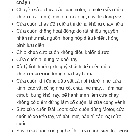
cháy
.)
Chuyên sửa chữa các loại motor, remote (sửa điều
khiển cửa cuốn), motor cửa cổng, cửa tự động.v.v.
Cửa cuốn chạy đến giữa thì dừng không chạy nữa
Cửa cuốn không hoạt động: do rất nhiều nguyên
nhân như mất nguồn, hỏng hộp điều khiển, hỏng
bình lưu điện
Chìa khoá cửa cuốn
không điều khiển được
Cửa cuốn bị bung ra khỏi ray
Xử lý tình huống khi quý khách để quên điều
khiển
cửa cuốn
trong nhà hay bị mất.
Cửa cuốn khi đóng gặp vật cản phí dưới như cửa
kính, các vật cứng như xô, chậu, xe máy, ...làm nan
cửa bị bung khỏi ray, bể hành trình làm cửa chạy
không có điểm dừng làm xổ cuộn, lá cửa cong vênh
Sửa cửa cuốn Đài Loan: cửa cuốn dùng Motor, cửa
cuốn lò xo kéo tay, vô dầu mỡ, bảo trì các loại cửa
cuốn.
Sửa cửa cuốn công nghệ Úc: cửa cuốn siêu tốc,
cửa