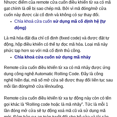
Nhược điểm của remote cửa cuốn điều khiển từ xa có mã
gạt chính là dễ bị sao chép mã. Bởi vì mã đóng/mở cửa
cuốn này được cài cố định và không có sự thay đổi.
cố định hệ (tự
Chìa khoá cửa cuốn
sử dụng mã
động)
Là mã hóa đặt địa chỉ cố định (fixed code) và được đặt tự
động, hộp điều khiển có thể tự đọc mã hóa. Loại mã này
phức tạp hơn so với mã cố định thủ công.
nhảy
Chìa khoá cửa cuốn sử dụng mã
Remote cửa cuốn điều khiển từ xa có mã nhảy được ứng
dụng công nghệ Automatic Rolling Code. Đây là công
nghệ hiện đại, mã số mở cửa sẽ được thay đổi liên tục sau
mỗi lần đóng/mở cửa lên/xuống.
Remote cửa cuốn điều khiển từ xa tự động này còn có tên
gọi khác là “Rolling code hoặc là mã nhãy”. Tức là mỗi 1
lần đóng mở cửa sẽ tự động xoá mã cũ và sử dụng mã
mới. Đảm bảo sự an toàn tuyệt đối cho bộ cửa và tài sản