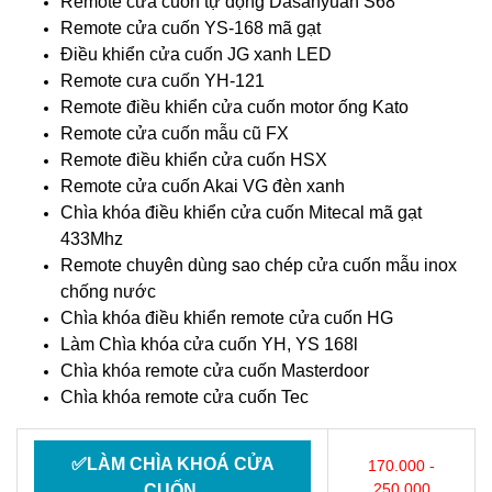
Remote cửa cuốn tự động Dasanyuan S68
Remote cửa cuốn YS-168 mã gạt
Điều khiển cửa cuốn JG xanh LED
Remote cưa cuốn YH-121
Remote điều khiển cửa cuốn motor ống Kato
Remote cửa cuốn mẫu cũ FX
Remote điều khiển cửa cuốn HSX
Remote cửa cuốn Akai VG đèn xanh
Chìa khóa điều khiển cửa cuốn Mitecal mã gạt
433Mhz
Remote chuyên dùng sao chép cửa cuốn mẫu inox
chống nước
Chìa khóa điều khiển remote cửa cuốn HG
Làm Chìa khóa cửa cuốn YH, YS 168l
Chìa khóa remote cửa cuốn Masterdoor
Chìa khóa remote cửa cuốn Tec
✅LÀM CHÌA KHOÁ CỬA
170.000 -
250.000
CUỐN