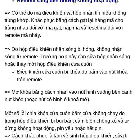
Remote sáng đèn nhưng không hoạt động:
=> Có thể do mã điều khiển và hộp nhận tín hiệu không
trùng khớp. Khắc phục bằng cách gạt lại hàng mã cho
trùng nhau đối với mã gạt; nạp mã và reset mã đối với
remote mã nhảy.
=> Do hộp điều khiển nhận sóng bị hỏng, không nhận
sóng từ remote. Trường hợp này cần sửa hộp nhận sóng
hoặc thay mới hộp điều khiển cửa cuốn
Điều khiển cửa cuốn bị khóa do bấm vào nút khóa
trên remote
=> Mở khóa bằng cách nhấn vào nút hình vuông bên cạnh
nút khóa (hoạc nút có hình ổ khoá mở).
Một số lỗi chìa khóa cửa cuốn bấm cửa không chạy do
trong hộp điều khiển bị bụi bẩn; cảm biến chống xô và tự
dừng không hoạt động, pin yếu hoặc hết pin.
=> Cách khắc phục là làm vệ sinh hộp điều khiển, sửa ti