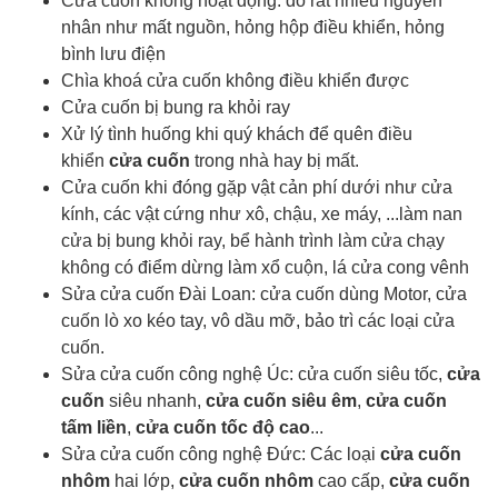
Cửa cuốn không hoạt động: do rất nhiều nguyên
nhân như mất nguồn, hỏng hộp điều khiển, hỏng
bình lưu điện
Chìa khoá cửa cuốn
không điều khiển được
Cửa cuốn bị bung ra khỏi ray
Xử lý tình huống khi quý khách để quên điều
khiển
cửa cuốn
trong nhà hay bị mất.
Cửa cuốn khi đóng gặp vật cản phí dưới như cửa
kính, các vật cứng như xô, chậu, xe máy, ...làm nan
cửa bị bung khỏi ray, bể hành trình làm cửa chạy
không có điểm dừng làm xổ cuộn, lá cửa cong vênh
Sửa cửa cuốn Đài Loan: cửa cuốn dùng Motor, cửa
cuốn lò xo kéo tay, vô dầu mỡ, bảo trì các loại cửa
cuốn.
Sửa cửa cuốn công nghệ Úc: cửa cuốn siêu tốc,
cửa
cuốn
siêu nhanh,
cửa cuốn siêu êm
,
cửa cuốn
tấm liền
,
cửa cuốn tốc độ cao
...
Sửa cửa cuốn công nghệ Đức: Các loại
cửa cuốn
nhôm
hai lớp,
cửa cuốn nhôm
cao cấp,
cửa cuốn