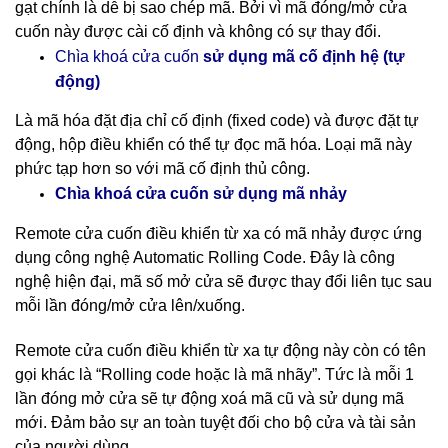
gạt chính là dễ bị sao chép mã. Bởi vì mã đóng/mở cửa
cuốn này được cài cố định và không có sự thay đổi.
cố định hệ (tự
Chìa khoá cửa cuốn
sử dụng mã
động)
Là mã hóa đặt địa chỉ cố định (fixed code) và được đặt tự
động, hộp điều khiển có thể tự đọc mã hóa. Loại mã này
phức tạp hơn so với mã cố định thủ công.
nhảy
Chìa khoá cửa cuốn sử dụng mã
Remote cửa cuốn điều khiển từ xa có mã nhảy được ứng
dụng công nghệ Automatic Rolling Code. Đây là công
nghệ hiện đại, mã số mở cửa sẽ được thay đổi liên tục sau
mỗi lần đóng/mở cửa lên/xuống.
Remote cửa cuốn điều khiển từ xa tự động này còn có tên
gọi khác là “Rolling code hoặc là mã nhãy”. Tức là mỗi 1
lần đóng mở cửa sẽ tự động xoá mã cũ và sử dụng mã
mới. Đảm bảo sự an toàn tuyệt đối cho bộ cửa và tài sản
của người dùng.