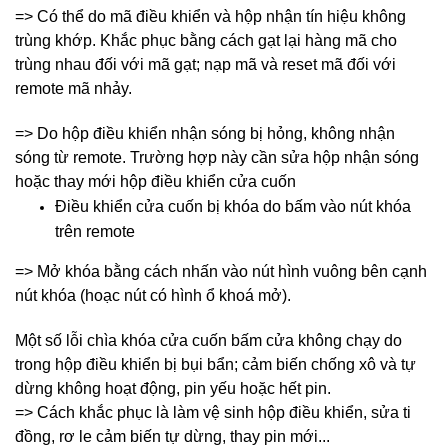
=> Có thể do mã điều khiển và hộp nhận tín hiệu không
trùng khớp. Khắc phục bằng cách gạt lại hàng mã cho
trùng nhau đối với mã gạt; nạp mã và reset mã đối với
remote mã nhảy.
=> Do hộp điều khiển nhận sóng bị hỏng, không nhận
sóng từ remote. Trường hợp này cần sửa hộp nhận sóng
hoặc thay mới hộp điều khiển cửa cuốn
Điều khiển cửa cuốn bị khóa do bấm vào nút khóa
trên remote
=> Mở khóa bằng cách nhấn vào nút hình vuông bên cạnh
nút khóa (hoạc nút có hình ổ khoá mở).
Một số lỗi chìa khóa cửa cuốn bấm cửa không chạy do
trong hộp điều khiển bị bụi bẩn; cảm biến chống xô và tự
dừng không hoạt động, pin yếu hoặc hết pin.
=> Cách khắc phục là làm vệ sinh hộp điều khiển, sửa ti
đồng, rơ le cảm biến tự dừng, thay pin mới...