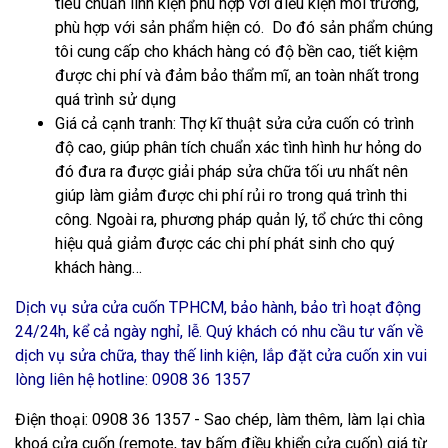
tiêu chuẩn linh kiện phù hợp với điều kiện môi trường,
phù hợp với sản phẩm hiện có. Do đó sản phẩm chúng
tôi cung cấp cho khách hàng có độ bền cao, tiết kiệm
được chi phí và đảm bảo thẩm mĩ, an toàn nhất trong
quá trình sử dụng
Giá cả cạnh tranh
: Thợ kĩ thuật sửa cửa cuốn có trình
độ cao, giúp phân tích chuẩn xác tình hình hư hỏng do
đó đưa ra được giải pháp sửa chữa tối ưu nhất nên
giúp làm giảm được chi phí rủi ro trong quá trình thi
công. Ngoài ra, phương pháp quản lý, tổ chức thi công
hiệu quả giảm được các chi phí phát sinh cho quý
khách hàng…
Dịch vụ
sửa cửa cuốn TPHCM
, bảo hành, bảo trì hoạt động
24/24h, kể cả ngày nghỉ, lễ. Quý khách có nhu cầu tư vấn về
dịch vụ sửa chữa, thay thế linh kiện, lắp đặt cửa cuốn xin vui
lòng liên hệ hotline:
0908 36 1357
Điện thoại: 0908 36 1357 - Sao chép, làm thêm, làm lại chìa
khoá cửa cuốn (remote, tay bấm điều khiển cửa cuốn) giá từ