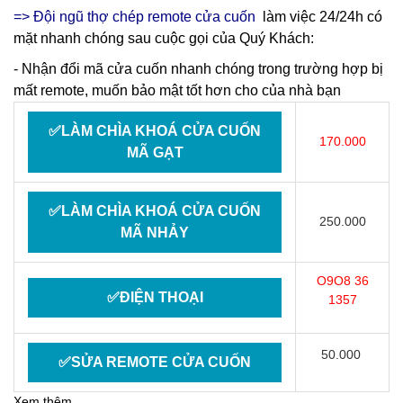
=> Đội ngũ thợ chép remote cửa cuốn
làm việc 24/24h có
mặt nhanh chóng sau cuộc gọi của Quý Khách:
- Nhận đổi mã cửa cuốn nhanh chóng trong trường hợp bị
mất remote, muốn bảo mật tốt hơn cho của nhà bạn
✅LÀM CHÌA KHOÁ CỬA CUỐN
170.000
MÃ GẠT
✅LÀM CHÌA KHOÁ CỬA CUỐN
250.000
MÃ NHẢY
O9O8 36
✅ĐIỆN THOẠI
1357
50.000
✅SỬA REMOTE CỬA CUỐN
Xem thêm