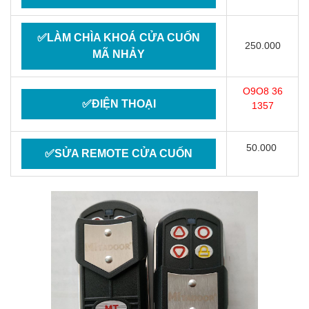
✅LÀM CHÌA KHOÁ CỬA CUỐN
250.000
MÃ NHẢY
O9O8 36
✅ĐIỆN THOẠI
1357
50.000
✅SỬA REMOTE CỬA CUỐN