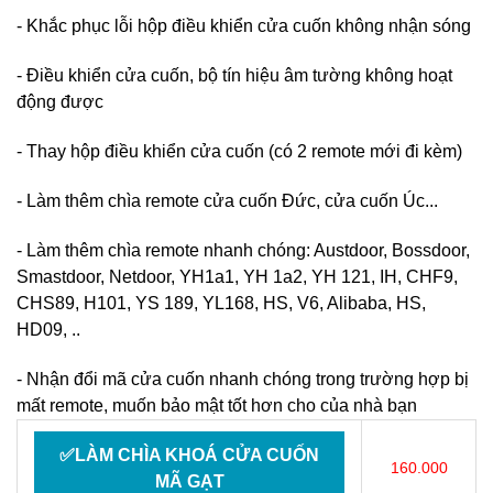
- Khắc phục lỗi hộp điều khiển cửa cuốn không nhận sóng
- Điều khiển cửa cuốn, bộ tín hiệu âm tường không hoạt
động được
- Thay hộp điều khiển cửa cuốn (có 2 remote mới đi kèm)
- Làm thêm chìa remote cửa cuốn Đức, cửa cuốn Úc...
- Làm thêm chìa remote nhanh chóng: Austdoor, Bossdoor,
Smastdoor, Netdoor, YH1a1, YH 1a2, YH 121, IH, CHF9,
CHS89, H101, YS 189, YL168, HS, V6, Alibaba, HS,
HD09, ..
- Nhận đổi mã cửa cuốn nhanh chóng trong trường hợp bị
mất remote, muốn bảo mật tốt hơn cho của nhà bạn
✅LÀM CHÌA KHOÁ CỬA CUỐN
160.000
MÃ GẠT