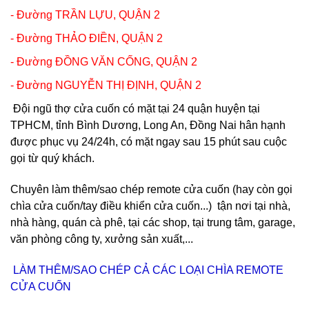
- Đường TRẦN LỰU, QUẬN 2
- Đường THẢO ĐIỀN, QUẬN 2
- Đường ĐỒNG VĂN CỐNG, QUẬN 2
- Đường NGUYỄN THỊ ĐỊNH, QUẬN 2
Đội ngũ thợ cửa cuốn có mặt tại 24 quận huyện tại
TPHCM, tỉnh Bình Dương, Long An, Đồng Nai hân hạnh
được phục vụ 24/24h, có mặt ngay sau 15 phút sau cuộc
gọi từ quý khách.
Chuyên làm thêm/sao chép remote cửa cuốn (hay còn gọi
chìa cửa cuốn/tay điều khiển cửa cuốn...) tận nơi tại nhà,
nhà hàng, quán cà phê, tại các shop, tại trung tâm, garage,
văn phòng công ty, xưởng sản xuất,...
LÀM THÊM/SAO CHÉP CẢ CÁC LOẠI CHÌA REMOTE
CỬA CUỐN