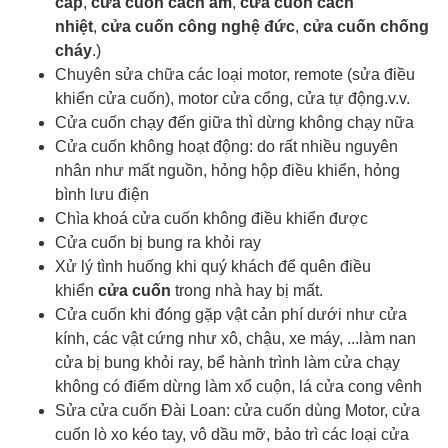
cấp
,
cửa cuốn cách âm
,
cửa cuốn cách
nhiệt
,
cửa cuốn công nghệ đức
,
cửa cuốn chống
cháy
.)
Chuyên sửa chữa các loại motor, remote (sửa điều
khiển cửa cuốn), motor cửa cổng, cửa tự động.v.v.
Cửa cuốn chạy đến giữa thì dừng không chạy nữa
Cửa cuốn không hoạt động: do rất nhiều nguyên
nhân như mất nguồn, hỏng hộp điều khiển, hỏng
bình lưu điện
Chìa khoá cửa cuốn
không điều khiển được
Cửa cuốn bị bung ra khỏi ray
Xử lý tình huống khi quý khách để quên điều
khiển
cửa cuốn
trong nhà hay bị mất.
Cửa cuốn khi đóng gặp vật cản phí dưới như cửa
kính, các vật cứng như xô, chậu, xe máy, ...làm nan
cửa bị bung khỏi ray, bể hành trình làm cửa chạy
không có điểm dừng làm xổ cuộn, lá cửa cong vênh
Sửa cửa cuốn Đài Loan: cửa cuốn dùng Motor, cửa
cuốn lò xo kéo tay, vô dầu mỡ, bảo trì các loại cửa