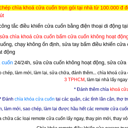
chép chìa khoá cửa cuốn trọn gói tại nhà từ 100.000 đ đ
út
 công tắc điều khiển cửa cuốn bằng điện thoại di động tạ
sửa chìa khoá cửa cuốn bấm cửa cuốn không hoạt độn
xuống, chạy không ổn định, sửa tay bấm điều khiển cửa 
t động
 cuốn
24/24h, sửa cửa cuốn không hoạt động, sửa cửa cuố
chép, làm mới, làm lại, sửa chữa, đánh thêm... chìa khoá cửa
3
TPHCM
, làm tại nhà lấy ngay
* Đ
ánh thêm chìa
khoá cử
* Đánh
chìa
khóa cửa cuốn
tại các quận, các tỉnh lân cận, thợ
, làm mới, sao chép, làm lại được hầu hết các remote cửa cuốn
 chữa các loại remote cửa cuốn lấy ngay, thay pin mới, thay v