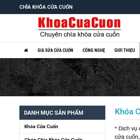
CHÌA KHÓA CỬA CUỐN
GIÁ SỬA CỬA CUỐN
CÔNG NGHỆ
GIỚI THIỆU
Khóa C
DANH MỤC SẢN PHẨM
Khóa Cửa Cuốn
* Dịch vụ
cửa cuốn, 