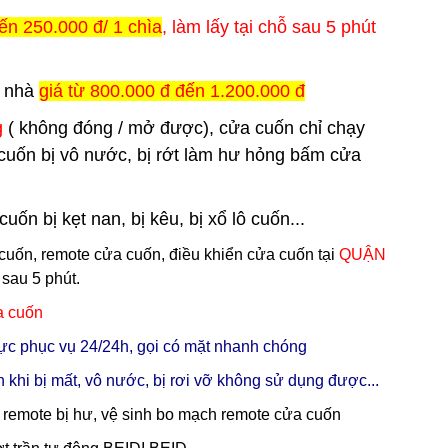
ến 250.000 đ/ 1 chìa
, làm lấy tại chỗ sau 5 phút
i nhà
giá từ 800.000 đ đến 1.200.000 đ
g
( không đóng / mở được), cửa cuốn chỉ chạy
cuốn bị vô nước, bị rớt làm hư hỏng bấm cửa
n bị kẹt nan, bị kêu, bị xổ lô cuốn...
 cuốn, remote cửa cuốn, điều khiển cửa cuốn tại
QUẬN
 sau 5 phút.
a cuốn
 trực phục vụ 24/24h, gọi có mặt nhanh chóng
 khi bị mất, vô nước, bị rơi vỡ không sử dụng được...
ỏ remote bị hư, vệ sinh bo mạch remote cửa cuốn