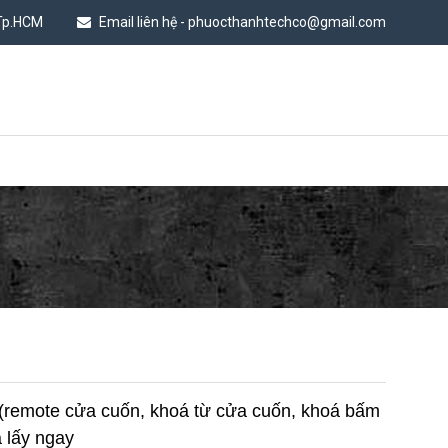
 Tp.HCM
Email liên hệ - phuocthanhtechco@gmail.com
n (remote cửa cuốn, khoá từ cửa cuốn, khoá bấm
à lấy ngay