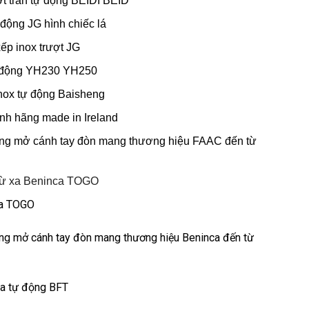
ợt trần tự động BEIDI BEID
động JG hình chiếc lá
ếp inox trượt JG
tự động YH230 YH250
inox tự động Baisheng
nh hãng made in Ireland
cổng mở cánh tay đòn mang thương hiệu FAAC đến từ
 từ xa Beninca TOGO
ca TOGO
cổng mở cánh tay đòn mang thương hiệu Beninca đến từ
xa tự động BFT