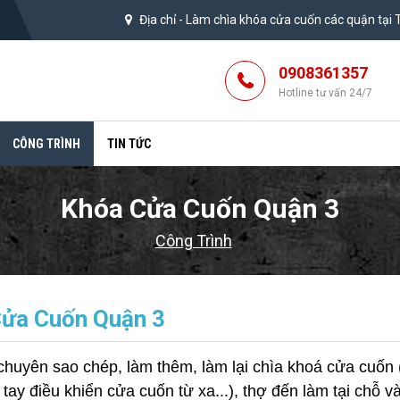
Địa chỉ -
Làm chìa khóa cửa cuốn các quận tại
0908361357
Hotline tư vấn 24/7
CÔNG TRÌNH
TIN TỨC
Khóa Cửa Cuốn Quận 3
Công Trình
ửa Cuốn Quận 3
 chuyên sao chép, làm thêm, làm lại chìa khoá cửa cuố
tay điều khiển cửa cuốn từ xa...), thợ đến làm tại chỗ v