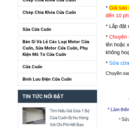
Chép Chìa Khóa Cửa Cuốn
*
Giá sao 
Chép Chìa Khóa Cửa Cuốn
đến 10 ph
* Lắp đặt
Sửa Cửa Cuốn
*
Chuyên 
Bán Sỉ Và Lẻ Các Loại Motor Cửa
lên hoặc 
Cuốn, Sửa Motor Cửa Cuốn, Phụ
không hoạ
Kiện Mô Tơ Cửa Cuốn
*
Sửa cửa
Cửa Cuốn
Chuyên sao 
Bình Lưu Điện Cửa Cuốn
TIN TỨC NỔI BẬT
* Làm thêm
Tìm Hiểu Giá Sửa 1 Bộ
Cửa Cuốn Bị Hư Hỏng
Sửa
*
Với Chi Phí Hết Bao