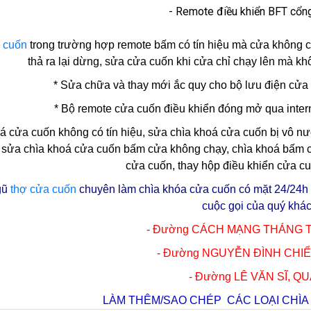
- Remote điều khiển BFT cổn
 cuốn
trong trường hợp remote bấm có tín hiệu mà cửa không c
thả ra lại dừng, sửa cửa cuốn khi cửa chỉ chạy lên mà kh
* Sửa chữa và thay mới ắc quy cho bộ lưu điện cửa 
* Bộ remote cửa cuốn điều khiển đóng mở qua intern
á cửa cuốn
không có tín hiệu, sửa chìa khoá cửa cuốn bị vô nư
 sửa chìa khoá cửa cuốn bấm cửa không chạy, chìa khoá bấm 
cửa cuốn, thay hộp điều khiển cửa cu
gũ
thợ cửa cuốn
chuyên làm chìa khóa cửa cuốn có mặt 24/24h 
cuộc gọi của quý khác
- Đường CÁCH MẠNG THÁNG 
- Đường NGUYỄN ĐÌNH CHI
- Đường LÊ VĂN SĨ,
QU
LÀM THÊM/SAO CHÉP CÁC LOẠI CHÌ