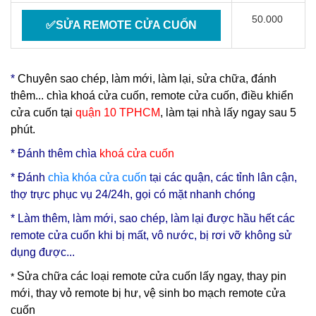
50.000
✅SỬA REMOTE CỬA CUỐN
*
Chuyên sao chép, làm mới, làm lại, sửa chữa, đánh
thêm... chìa khoá cửa cuốn, remote cửa cuốn, điều khiển
cửa cuốn tại
quận 10 TPHCM
, làm tại nhà lấy ngay sau 5
phút.
* Đ
ánh thêm chìa
khoá cửa cuốn
* Đánh
chìa
khóa cửa cuốn
tại các quận, các tỉnh lân cận,
thợ trực phục vụ 24/24h, gọi có mặt nhanh chóng
* Làm thêm, làm mới, sao chép, làm lại được hầu hết các
remote cửa cuốn khi bị mất, vô nước, bị rơi vỡ không sử
dụng được...
Sửa chữa các loại remote cửa cuốn lấy ngay, thay pin
*
mới, thay vỏ remote bị hư, vệ sinh bo mạch remote cửa
cuốn