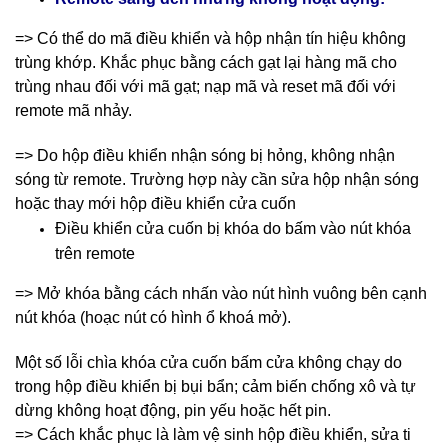
=> Có thể do mã điều khiển và hộp nhận tín hiệu không
trùng khớp. Khắc phục bằng cách gạt lại hàng mã cho
trùng nhau đối với mã gạt; nạp mã và reset mã đối với
remote mã nhảy.
=> Do hộp điều khiển nhận sóng bị hỏng, không nhận
sóng từ remote. Trường hợp này cần sửa hộp nhận sóng
hoặc thay mới hộp điều khiển cửa cuốn
Điều khiển cửa cuốn bị khóa do bấm vào nút khóa
trên remote
=> Mở khóa bằng cách nhấn vào nút hình vuông bên cạnh
nút khóa (hoạc nút có hình ổ khoá mở).
Một số lỗi chìa khóa cửa cuốn bấm cửa không chạy do
trong hộp điều khiển bị bụi bẩn; cảm biến chống xô và tự
dừng không hoạt động, pin yếu hoặc hết pin.
=> Cách khắc phục là làm vệ sinh hộp điều khiển, sửa ti