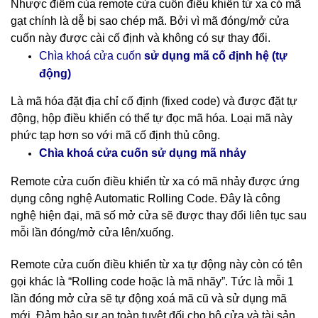
Nhược điểm của remote cửa cuốn điều khiển từ xa có mã
gạt chính là dễ bị sao chép mã. Bởi vì mã đóng/mở cửa
cuốn này được cài cố định và không có sự thay đổi.
cố định hệ (tự
Chìa khoá cửa cuốn
sử dụng mã
động)
Là mã hóa đặt địa chỉ cố định (fixed code) và được đặt tự
động, hộp điều khiển có thể tự đọc mã hóa. Loại mã này
phức tạp hơn so với mã cố định thủ công.
nhảy
Chìa khoá cửa cuốn sử dụng mã
Remote cửa cuốn điều khiển từ xa có mã nhảy được ứng
dụng công nghệ Automatic Rolling Code. Đây là công
nghệ hiện đại, mã số mở cửa sẽ được thay đổi liên tục sau
mỗi lần đóng/mở cửa lên/xuống.
Remote cửa cuốn điều khiển từ xa tự động này còn có tên
gọi khác là “Rolling code hoặc là mã nhãy”. Tức là mỗi 1
lần đóng mở cửa sẽ tự động xoá mã cũ và sử dụng mã
mới. Đảm bảo sự an toàn tuyệt đối cho bộ cửa và tài sản