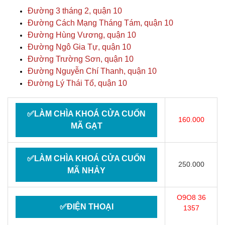
Đường 3 tháng 2, quận 10
Đường Cách Mạng Tháng Tám, quận 10
Đường Hùng Vương, quận 10
Đường Ngô Gia Tự, quận 10
Đường Trường Sơn, quận 10
Đường Nguyễn Chí Thanh, quận 10
Đường Lý Thái Tổ, quận 10
✅LÀM CHÌA KHOÁ CỬA CUỐN
160.000
MÃ GẠT
✅LÀM CHÌA KHOÁ CỬA CUỐN
250.000
MÃ NHẢY
O9O8 36
✅ĐIỆN THOẠI
1357