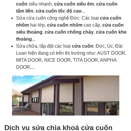
cuốn
siêu nhanh,
cửa cuốn siêu êm
,
cửa cuốn
tấm liền
,
cửa cuốn tốc độ cao
...
Sửa cửa cuốn công nghệ Đức: Các loại
cửa cuốn
nhôm
hai lớp,
cửa cuốn nhôm
cao cấp,
cửa cuốn
siêu thoáng
,
cửa cuốn chống cháy
,
cửa cuốn khe
thoáng
...
Sửa chữa, lắp đặt các loại
cửa cuốn
: Đức, Úc, Đài
Loan hiện đang có trên thị trường như: AUST DOOR,
MITA DOOR, NICE DOOR, TITA DOOR, ANPHA
DOOR,...
Dịch vụ sửa chìa khoá cửa cuốn