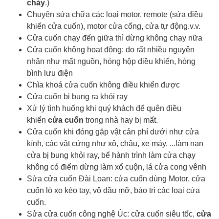
cháy
.)
Chuyên sửa chữa các loại motor, remote (sửa điều
khiển cửa cuốn), motor cửa cổng, cửa tự động.v.v.
Cửa cuốn chạy đến giữa thì dừng không chạy nữa
Cửa cuốn không hoạt động: do rất nhiều nguyên
nhân như mất nguồn, hỏng hộp điều khiển, hỏng
bình lưu điện
Chìa khoá cửa cuốn
không điều khiển được
Cửa cuốn bị bung ra khỏi ray
Xử lý tình huống khi quý khách để quên điều
khiển
cửa cuốn
trong nhà hay bị mất.
Cửa cuốn khi đóng gặp vật cản phí dưới như cửa
kính, các vật cứng như xô, chậu, xe máy, ...làm nan
cửa bị bung khỏi ray, bể hành trình làm cửa chạy
không có điểm dừng làm xổ cuộn, lá cửa cong vênh
Sửa cửa cuốn Đài Loan: cửa cuốn dùng Motor, cửa
cuốn lò xo kéo tay, vô dầu mỡ, bảo trì các loại cửa
cuốn.
Sửa cửa cuốn công nghệ Úc: cửa cuốn siêu tốc,
cửa