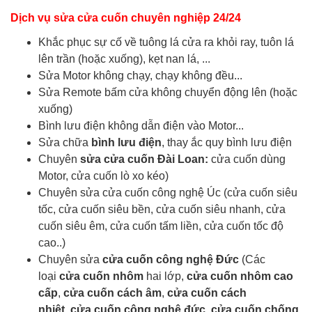
Dịch vụ sửa cửa cuốn chuyên nghiệp 24/24
Khắc phục sự cố về tuông lá cửa ra khỏi ray, tuôn lá
lên trần (hoặc xuống), kẹt nan lá, ...
Sửa Motor không chạy, chạy không đều...
Sửa Remote bấm cửa không chuyển động lên (hoặc
xuống)
Bình lưu điện không dẫn điện vào Motor...
Sửa chữa
bình lưu điện
, thay ắc quy bình lưu điện
Chuyên
sửa cửa cuốn Đài Loan:
cửa cuốn dùng
Motor, cửa cuốn lò xo kéo)
Chuyên sửa cửa cuốn công nghệ Úc (cửa cuốn siêu
tốc, cửa cuốn siêu bền, cửa cuốn siêu nhanh, cửa
cuốn siêu êm, cửa cuốn tấm liền, cửa cuốn tốc độ
cao..)
Chuyên sửa
cửa cuốn công nghệ Đức
(Các
loại
cửa cuốn nhôm
hai lớp,
cửa cuốn nhôm cao
cấp
,
cửa cuốn cách âm
,
cửa cuốn cách
nhiệt
,
cửa cuốn công nghệ đức
,
cửa cuốn chống