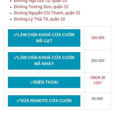
Đường Ngô Gia Tự, quận 10
Đường Trường Sơn, quận 10
Đường Nguyễn Chí Thanh, quận 10
Đường Lý Thái Tổ, quận 10
✅LÀM CHÌA KHOÁ CỬA CUỐN
160.000
MÃ GẠT
✅LÀM CHÌA KHOÁ CỬA CUỐN
250.000
MÃ NHẢY
O9O8 36
✅ĐIỆN THOẠI
1357
50.000
✅SỬA REMOTE CỬA CUỐN