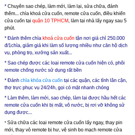
*
Chuyên sao chép, làm mới, làm lại, sửa chữa, đánh
thêm... chìa khoá cửa cuốn, remote cửa cuốn, điều khiển
cửa cuốn tại
quận 10 TPHCM
, làm tại nhà lấy ngay sau 5
phút.
* Đ
ánh thêm chìa
khoá cửa cuốn
tận nơi
giá chỉ 250.000
đ/1chìa, giảm giá khi làm số lượng nhiều như căn hộ dịch
vụ, phòng trọ, xưởng sản xuất...
*
Sao chép được các loại remote cửa cuốn
hiện có, phôi
remote chống nước sử dụng rất bền
* Đánh
chìa
khóa cửa cuốn
tại các quận, các tỉnh lân cận,
thợ trực phục vụ 24/24h, gọi có mặt nhanh chóng
* Làm thêm, làm mới, sao chép, làm lại được hầu hết các
remote cửa cuốn khi bị mất, vô nước, bị rơi vỡ không sử
dụng được...
Sửa chữa các loại remote cửa cuốn lấy ngay, thay pin
*
mới, thay vỏ remote bị hư, vệ sinh bo mạch remote cửa