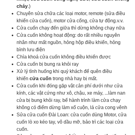
cháy
.)
Chuyên sửa chữa các loại motor, remote (sửa điều
khiển cửa cuốn), motor cửa cổng, cửa tự động.v.v.
Cửa cuốn chạy đến giữa thì dừng không chạy nữa
Cửa cuốn không hoạt động: do rất nhiều nguyên
nhân như mất nguồn, hỏng hộp điều khiển, hỏng
bình lưu điện
Chìa khoá cửa cuốn
không điều khiển được
Cửa cuốn bị bung ra khỏi ray
Xử lý tình huống khi quý khách để quên điều
khiển
cửa cuốn
trong nhà hay bị mất.
Cửa cuốn khi đóng gặp vật cản phí dưới như cửa
kính, các vật cứng như xô, chậu, xe máy, ...làm nan
cửa bị bung khỏi ray, bể hành trình làm cửa chạy
không có điểm dừng làm xổ cuộn, lá cửa cong vênh
Sửa cửa cuốn Đài Loan: cửa cuốn dùng Motor, cửa
cuốn lò xo kéo tay, vô dầu mỡ, bảo trì các loại cửa
cuốn.