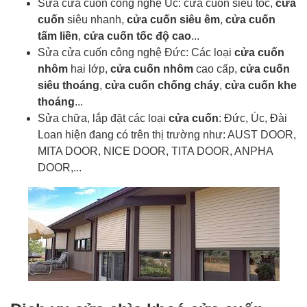
Sửa cửa cuốn công nghệ Úc: cửa cuốn siêu tốc,
cửa
cuốn
siêu nhanh,
cửa cuốn siêu êm
,
cửa cuốn
tấm liền
,
cửa cuốn tốc độ cao
...
Sửa cửa cuốn công nghệ Đức: Các loại
cửa cuốn
nhôm
hai lớp,
cửa cuốn nhôm
cao cấp,
cửa cuốn
siêu thoáng
,
cửa cuốn chống cháy
,
cửa cuốn khe
thoáng
...
Sửa chữa, lắp đặt các loại
cửa cuốn
: Đức, Úc, Đài
Loan hiện đang có trên thị trường như: AUST DOOR,
MITA DOOR, NICE DOOR, TITA DOOR, ANPHA
DOOR,...