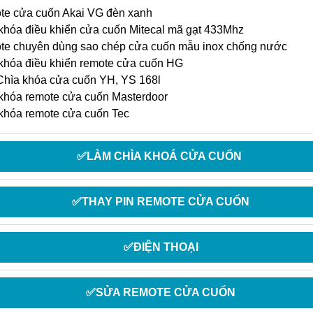
e cửa cuốn Akai VG đèn xanh
khóa điều khiển cửa cuốn Mitecal mã gạt 433Mhz
e chuyên dùng sao chép cửa cuốn mẫu inox chống nước
khóa điều khiển remote cửa cuốn HG
hìa khóa cửa cuốn YH, YS 168l
khóa remote cửa cuốn Masterdoor
khóa remote cửa cuốn Tec
✅LÀM CHÌA KHOÁ CỬA CUỐN
✅THAY PIN REMOTE CỬA CUỐN
✅ĐIỆN THOẠI
✅SỬA REMOTE CỬA CUỐN