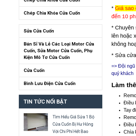
Chép Chìa Khóa Cửa Cuốn
*
Giá sao 
Chép Chìa Khóa Cửa Cuốn
đến 10 ph
* Chuyên 
Sửa Cửa Cuốn
lên hoặc 
không hoạ
Bán Sỉ Và Lẻ Các Loại Motor Cửa
Cuốn, Sửa Motor Cửa Cuốn, Phụ
* Sửa cửa
Kiện Mô Tơ Cửa Cuốn
=> Đội ng
Cửa Cuốn
quý khách
Bình Lưu Điện Cửa Cuốn
Làm thê
Remo
TIN TỨC NỔI BẬT
Điều 
Tay đ
Tìm Hiểu Giá Sửa 1 Bộ
Remot
Cửa Cuốn Bị Hư Hỏng
Điều 
Với Chi Phí Hết Bao
Chìa 