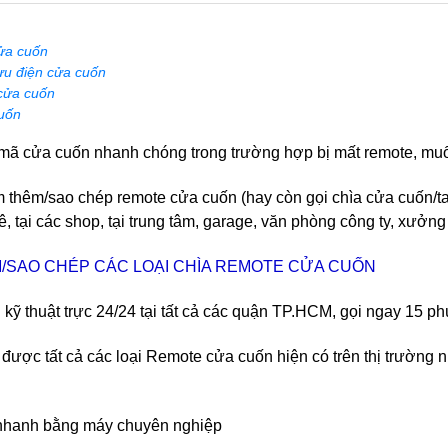
ửa cuốn
ưu điện cửa cuốn
cửa cuốn
uốn
 mã cửa cuốn nhanh chóng trong trường hợp bị mất remote, mu
thêm/sao chép remote cửa cuốn (hay còn gọi chìa cửa cuốn/tay 
, tại các shop, tại trung tâm, garage, văn phòng công ty, xưởng 
/SAO CHÉP CÁC LOẠI CHÌA REMOTE CỬA CUỐN
 kỹ thuật trực 24/24 tại tất cả các quận TP.HCM, gọi ngay 15 ph
 được tất cả các loại Remote cửa cuốn hiện có trên thị trườn
 nhanh bằng máy chuyên nghiệp