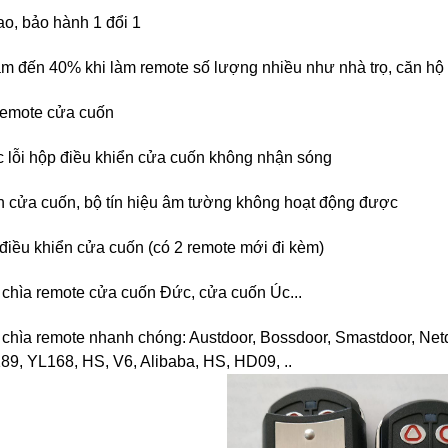
ao, bảo hành 1 đổi 1
iảm đến 40% khi làm remote số lượng nhiều như nhà trọ, căn hộ 
 remote cửa cuốn
c lỗi hộp điều khiển cửa cuốn không nhận sóng
ển cửa cuốn, bộ tín hiệu âm tường không hoạt động được
điều khiển cửa cuốn (có 2 remote mới đi kèm)
 chìa remote cửa cuốn Đức, cửa cuốn Úc...
 chìa remote nhanh chóng: Austdoor, Bossdoor, Smastdoor, Ne
89, YL168, HS, V6, Alibaba, HS, HD09, ..