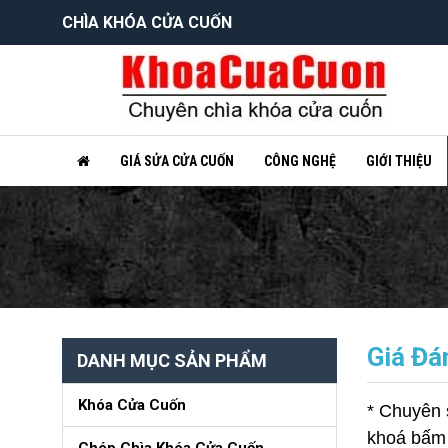
CHÌA KHÓA CỬA CUỐN
GIÁ SỬA CỬA CUỐN
CÔNG NGHỆ
GIỚI THIỆU
Giá Đá
DANH MỤC SẢN PHẨM
Khóa Cửa Cuốn
* Chuyên 
khoá bấm c