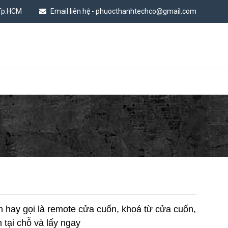
 Tp.HCM
Email liên hệ - phuocthanhtechco@gmail.com
n hay gọi là remote cửa cuốn, khoá từ cửa cuốn,
 tại chỗ và lấy ngay