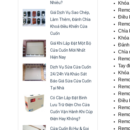
Nhiêu?
Khóa 
Remot
Giá Dịch Vụ Sao Chép,
Điều 
Làm Thêm, Đánh Chìa
Remo
Khoá Điều Khiển Cửa
Chìa 
Cuốn
Khóa 
Giá Khi Lắp Đặt Một Bộ
Đánh 
Cửa Cuốn Mới Nhất
Chìa 
Hiện Nay
Remo
Tay đ
Dịch Vụ Sửa Cửa Cuốn
Khóa 
24/24h Và Khảo Sát
Remot
Báo Giá Sửa Cửa Cuốn
Remo
Tại Nhà
Remot
Có Cần Lắp Đặt Bình
Điều 
Lưu Trữ Điện Cho Cửa
Remo
Cuốn Vận Hành Khi Cúp
Remot
Điện Hay Không?
Remo
Remot
Cửa Cuốn Bị Hư & Gọi