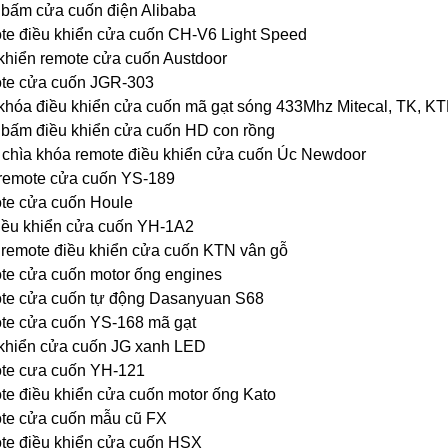
bấm cửa cuốn điện Alibaba
e điều khiển cửa cuốn CH-V6 Light Speed
khiển remote cửa cuốn Austdoor
te cửa cuốn JGR-303
khóa điều khiển cửa cuốn mã gạt sóng 433Mhz Mitecal, TK, KT
bấm điều khiển cửa cuốn HD con rồng
chìa khóa remote điều khiển cửa cuốn Úc Newdoor
remote cửa cuốn YS-189
te cửa cuốn Houle
iều khiển cửa cuốn YH-1A2
remote điều khiển cửa cuốn KTN vân gỗ
e cửa cuốn motor ống engines
te cửa cuốn tự động Dasanyuan S68
e cửa cuốn YS-168 mã gạt
khiển cửa cuốn JG xanh LED
te cưa cuốn YH-121
e điều khiển cửa cuốn motor ống Kato
te cửa cuốn mẫu cũ FX
e điều khiển cửa cuốn HSX