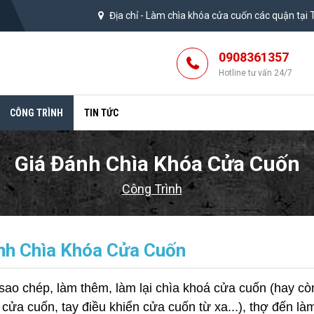
Địa chỉ -
Làm chìa khóa cửa cuốn các quận tại
0908361357
Hotline tư vấn 24/7
CÔNG TRÌNH
TIN TỨC
Giá Đánh Chìa Khóa Cửa Cuốn
Công Trình
nh Chìa Khóa Cửa Cuốn
sao chép, làm thêm, làm lại chìa khoá cửa cuốn (hay cò
ửa cuốn, tay điều khiển cửa cuốn từ xa...), thợ đến làm