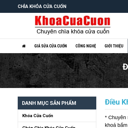
CHÌA KHÓA CỬA CUỐN
GIÁ SỬA CỬA CUỐN
CÔNG NGHỆ
GIỚI THIỆU
Đ
Điều K
DANH MỤC SẢN PHẨM
Khóa Cửa Cuốn
* Chuyên 
khoá bấm c