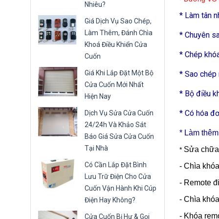
Nhiêu?
* Làm tân n
Giá Dịch Vụ Sao Chép,
Làm Thêm, Đánh Chìa
* Chuyên sa
Khoá Điều Khiển Cửa
* Chép khóa
Cuốn
Giá Khi Lắp Đặt Một Bộ
* Sao chép 
Cửa Cuốn Mới Nhất
* Bộ điều k
Hiện Nay
* Có hóa đ
Dịch Vụ Sửa Cửa Cuốn
24/24h Và Khảo Sát
* Làm thêm,
Báo Giá Sửa Cửa Cuốn
Tại Nhà
Sửa chữa 
*
Có Cần Lắp Đặt Bình
- Chìa khó
Lưu Trữ Điện Cho Cửa
- Remote đ
Cuốn Vận Hành Khi Cúp
- Chìa khóa
Điện Hay Không?
- Khóa rem
Cửa Cuốn Bị Hư & Gọi