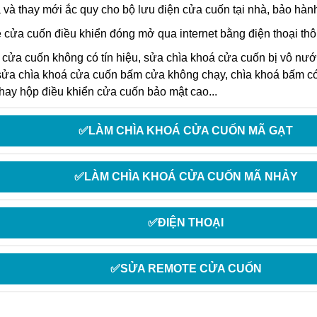
 và thay mới ắc quy cho bộ lưu điện cửa cuốn tại nhà, bảo hàn
 cửa cuốn điều khiển đóng mở qua internet bằng điện thoại thô
 cửa cuốn
không có tín hiệu, sửa chìa khoá cửa cuốn bị vô nước
sửa chìa khoá cửa cuốn bấm cửa không chạy, chìa khoá bấm c
thay hộp điều khiển cửa cuốn bảo mật cao...
✅LÀM CHÌA KHOÁ CỬA CUỐN MÃ GẠT
✅LÀM CHÌA KHOÁ CỬA CUỐN MÃ NHẢY
✅ĐIỆN THOẠI
✅SỬA REMOTE CỬA CUỐN