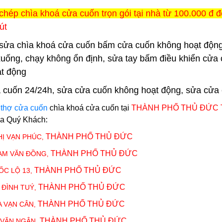
chép chìa khoá cửa cuốn trọn gói tại nhà từ 100.000 đ đ
út
sửa chìa khoá cửa cuốn bấm cửa cuốn không hoạt động
xuống, chạy không ổn định, sửa tay bấm điều khiển cửa 
t động
 cuốn 24/24h, sửa cửa cuốn không hoạt động, sửa cửa cuố
ũ
thợ cửa cuốn
chìa khoá cửa cuốn tại
THÀNH PHỐ THỦ ĐỨC
ủa Quý Khách:
THÀNH PHỐ THỦ ĐỨC
HỊ VẠN PHÚC,
THÀNH PHỐ THỦ ĐỨC
HẠM VĂN ĐỒNG,
THÀNH PHỐ THỦ ĐỨC
ỐC LỘ 13,
THÀNH PHỐ THỦ ĐỨC
I ĐÌNH TUÝ,
THÀNH PHỐ THỦ ĐỨC
A VẠN CÂN,
THÀNH PHỐ THỦ ĐỨC
 VĂN NGÂN,