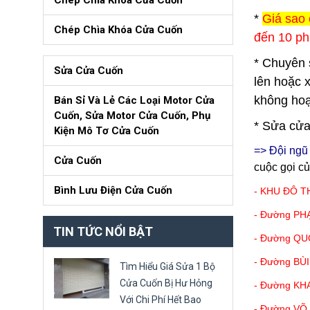
Chép Chìa Khóa Cửa Cuốn
*
Giá sao 
Chép Chìa Khóa Cửa Cuốn
đến 10 ph
* Chuyên 
Sửa Cửa Cuốn
lên hoặc 
không hoạ
Bán Sỉ Và Lẻ Các Loại Motor Cửa
Cuốn, Sửa Motor Cửa Cuốn, Phụ
* Sửa cửa
Kiện Mô Tơ Cửa Cuốn
=> Đội ng
Cửa Cuốn
cuộc gọi c
Bình Lưu Điện Cửa Cuốn
- KHU ĐÔ T
- Đường P
TIN TỨC NỔI BẬT
- Đường QU
- Đường BÙ
Tìm Hiểu Giá Sửa 1 Bộ
Cửa Cuốn Bị Hư Hỏng
- Đường KH
Với Chi Phí Hết Bao
- Đường VÕ