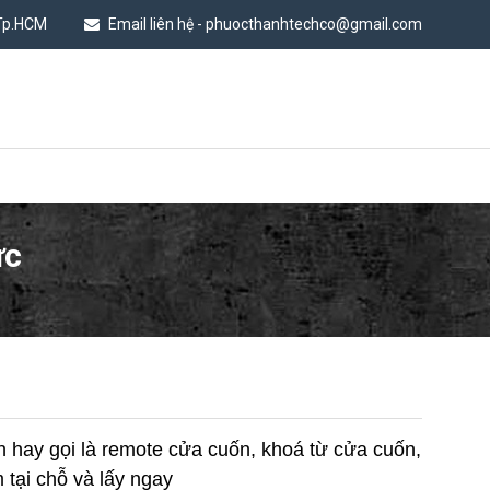
 Tp.HCM
Email liên hệ - phuocthanhtechco@gmail.com
ức
n hay gọi là remote cửa cuốn, khoá từ cửa cuốn,
 tại chỗ và lấy ngay