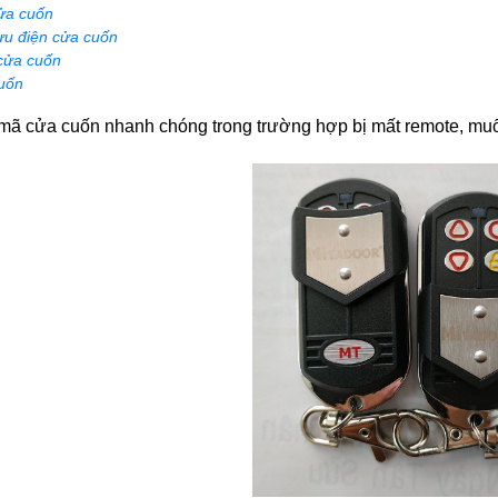
ửa cuốn
ưu điện cửa cuốn
cửa cuốn
uốn
 mã cửa cuốn nhanh chóng trong trường hợp bị mất remote, mu