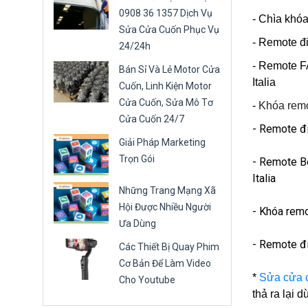
0908 36 1357 Dịch Vụ
- Chìa khó
Sửa Cửa Cuốn Phục Vụ
- Remote đ
24/24h
- Remote F
Bán Sỉ Và Lẻ Motor Cửa
Italia
Cuốn, Linh Kiện Motor
Cửa Cuốn, Sửa Mô Tơ
-
Khóa remo
Cửa Cuốn 24/7
- Remote đ
Giải Pháp Marketing
Trọn Gói
- Remote Be
Italia
Những Trang Mạng Xã
Hội Được Nhiều Người
- Khóa remo
Ưa Dùng
- Remote đ
Các Thiết Bị Quay Phim
Cơ Bản Để Làm Video
*
Sửa cửa 
Cho Youtube
thả ra lại 