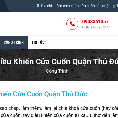
Địa chỉ -
Làm chìa khóa cửa cuốn các quận tại
0908361357
Hotline tư vấn 24/7
CÔNG TRÌNH
TIN TỨC
iều Khiển Cửa Cuốn Quận Thủ Đ
Công Trình
hiển Cửa Cuốn Quận Thủ Đức
sao chép, làm thêm, làm lại chìa khoá cửa cuốn (hay cò
ửa cuốn, tay điều khiển cửa cuốn từ xa...), thợ đến làm