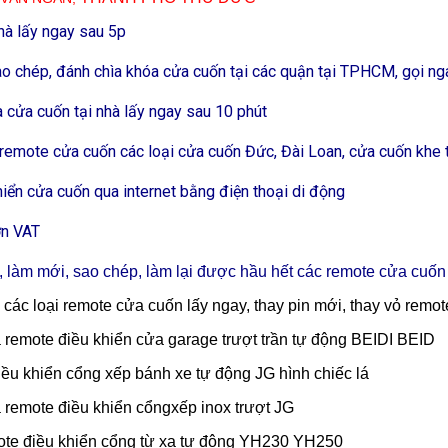
hà lấy ngay sau 5p
o chép, đánh chìa khóa cửa cuốn tại các quận tại TPHCM, gọi n
 cửa cuốn tại nhà lấy ngay sau 10 phút
remote cửa cuốn các loại cửa cuốn Đức, Đài Loan, cửa cuốn khe t
hiển cửa cuốn qua internet bằng điện thoại di động
ơn VAT
 làm mới, sao chép, làm lại được hầu hết các remote cửa cuốn 
các loại remote cửa cuốn lấy ngay, thay pin mới, thay vỏ remo
a remote điều khiển cửa garage trượt trần tự động BEIDI BEID
iều khiển cổng xếp bánh xe tự động JG hình chiếc lá
 remote điều khiển cổngxếp inox trượt JG
ote điều khiển cổng từ xa tự động YH230 YH250