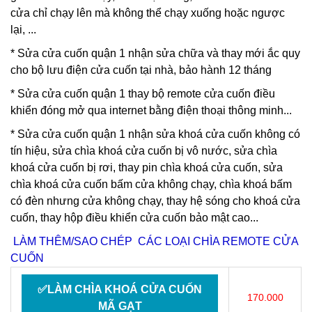
cửa chỉ chạy lên mà không thể chạy xuống hoặc ngược
lại, ...
*
Sửa cửa cuốn quận 1
nhận sửa chữa và thay mới ắc quy
cho bộ lưu điện cửa cuốn tại nhà, bảo hành 12 tháng
*
Sửa cửa cuốn quận 1 thay bộ
remote cửa cuốn điều
khiển đóng mở qua internet bằng điện thoại thông minh...
*
Sửa cửa cuốn quận 1
nhận
sửa khoá cửa cuốn
không có
tín hiệu,
sửa chìa khoá cửa cuốn
bị vô nước, sửa chìa
khoá cửa cuốn bị rơi, thay pin chìa khoá cửa cuốn, sửa
chìa khoá cửa cuốn bấm cửa không chạy, chìa khoá bấm
có đèn nhưng cửa không chạy, thay hệ sóng cho khoá cửa
cuốn, thay hộp điều khiển cửa cuốn bảo mật cao...
LÀM THÊM/SAO CHÉP CÁC LOẠI CHÌA REMOTE CỬA
CUỐN
✅LÀM CHÌA KHOÁ CỬA CUỐN
170.000
MÃ GẠT