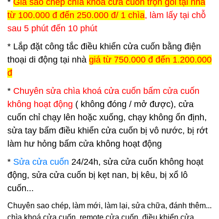
*
Giá sao chép chìa khoá cửa cuốn trọn gói tại nhà
từ 100.000 đ đến 250.000 đ/ 1 chìa
, làm lấy tại chỗ
sau 5 phút đến 10 phút
* Lắp đặt công tắc điều khiển cửa cuốn bằng điện
thoại di động tại nhà
giá từ 750.000 đ đến 1.200.000
đ
*
Chuyên sửa chìa khoá cửa cuốn bấm cửa cuốn
không hoạt động
( không đóng / mở được), cửa
cuốn chỉ chạy lên hoặc xuống, chạy không ổn định,
sửa tay bấm điều khiển cửa cuốn bị vô nước, bị rớt
làm hư hỏng bấm cửa không hoạt động
*
Sửa cửa cuốn
24/24h, sửa cửa cuốn không hoạt
động, sửa cửa cuốn bị kẹt nan, bị kêu, bị xổ lô
cuốn...
Chuyên sao chép, làm mới, làm lại, sửa chữa, đánh thêm...
chìa khoá cửa cuốn, remote cửa cuốn, điều khiển cửa