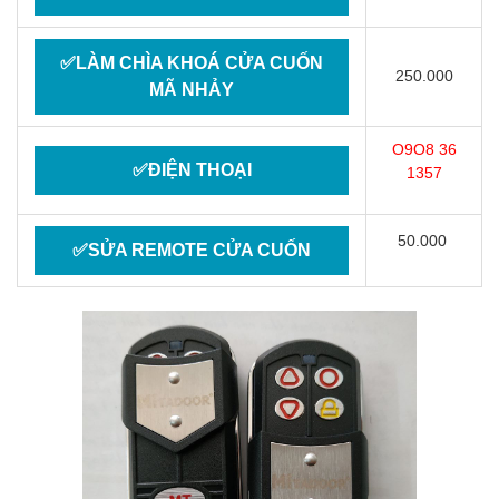
✅LÀM CHÌA KHOÁ CỬA CUỐN
250.000
MÃ NHẢY
O9O8 36
✅ĐIỆN THOẠI
1357
50.000
✅SỬA REMOTE CỬA CUỐN