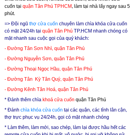
cuốn tại
quận Tân Phú TPHCM
, làm tại nhà lấy ngay sau 5
phút.
=> Đội ngũ
thợ cửa cuốn
chuyên làm chìa khóa cửa cuốn
có mặt 24/24h tại
q
uận Tân Phú
TP.HCM nhanh chóng có
mặt nhanh sau cuộc gọi của quý khách:
- Đường Tân Sơn Nhì, quận Tân Phú
-
Đường Nguyễn Sơn, quận Tân Phú
-
Đường Thoại Ngọc Hầu, quận Tân Phú
- Đường Tân Kỳ Tân Quý, quận Tân Phú
- Đường Kênh Tân Hoá, quận Tân Phú
* Đ
ánh thêm chìa
khoá cửa cuốn
quận Tân Phú
* Đánh
chìa
khóa cửa cuốn
tại các quận, các tỉnh lân cận,
thợ trực phục vụ 24/24h, gọi có mặt nhanh chóng
* Làm thêm, làm mới, sao chép, làm lại được hầu hết các
remote cửa cuốn khi bị mất, vô nước, bị rơi vỡ không sử