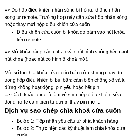
=> Do hộp điều khiển nhận sóng bị hỏng, không nhận
sóng từ remote. Trường hợp này cần sửa hộp nhận sóng
hoặc thay mới hộp điều khiển cửa cuốn
Điều khiển cửa cuốn bị khóa do bấm vào nút khóa
trên remote
=> Mở khóa bằng cách nhấn vào nút hình vuông bên cạnh
nút khóa (hoạc nút có hình ổ khoá mở).
Một số lỗi chìa khóa cửa cuốn bấm cửa không chạy do
trong hộp điều khiển bị bụi bẩn; cảm biến chống xô và tự
dừng không hoạt động, pin yếu hoặc hết pin.
=> Cách khắc phục là làm vệ sinh hộp điều khiển, sửa ti
đồng, rơ le cảm biến tự dừng, thay pin mới...
Dịch vụ sao chép chìa khoá cửa cuốn
Bước 1: Tiếp nhận yêu cầu từ phía khách hàng
Bước 2: Thực hiện các kỹ thuật làm chìa khóa cửa
cuốn