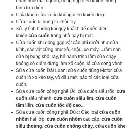
nhân như mất nguồn, hỏng hộp điều khiển, hỏng
bình lưu điện
Chìa khoá cửa cuốn
không điều khiển được
Cửa cuốn bị bung ra khỏi ray
Xử lý tình huống khi quý khách để quên điều
khiển
cửa cuốn
trong nhà hay bị mất.
Cửa cuốn khi đóng gặp vật cản phí dưới như cửa
kính, các vật cứng như xô, chậu, xe máy, ...làm nan
cửa bị bung khỏi ray, bể hành trình làm cửa chạy
không có điểm dừng làm xổ cuộn, lá cửa cong vênh
Sửa cửa cuốn Đài Loan: cửa cuốn dùng Motor, cửa
cuốn lò xo kéo tay, vô dầu mỡ, bảo trì các loại cửa
cuốn.
Sửa cửa cuốn công nghệ Úc: cửa cuốn siêu tốc,
cửa
cuốn
siêu nhanh,
cửa cuốn siêu êm
,
cửa cuốn
tấm liền
,
cửa cuốn tốc độ cao
...
Sửa cửa cuốn công nghệ Đức: Các loại
cửa cuốn
nhôm
hai lớp,
cửa cuốn nhôm
cao cấp,
cửa cuốn
siêu thoáng
,
cửa cuốn chống cháy
,
cửa cuốn khe