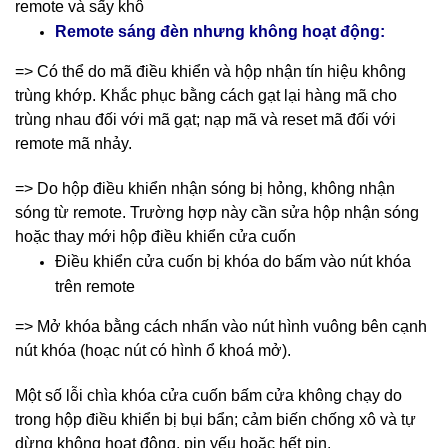
remote và sấy khô
Remote sáng đèn nhưng không hoạt động:
=> Có thể do mã điều khiển và hộp nhận tín hiệu không
trùng khớp. Khắc phục bằng cách gạt lại hàng mã cho
trùng nhau đối với mã gạt; nạp mã và reset mã đối với
remote mã nhảy.
=> Do hộp điều khiển nhận sóng bị hỏng, không nhận
sóng từ remote. Trường hợp này cần sửa hộp nhận sóng
hoặc thay mới hộp điều khiển cửa cuốn
Điều khiển cửa cuốn bị khóa do bấm vào nút khóa
trên remote
=> Mở khóa bằng cách nhấn vào nút hình vuông bên cạnh
nút khóa (hoạc nút có hình ổ khoá mở).
Một số lỗi chìa khóa cửa cuốn bấm cửa không chạy do
trong hộp điều khiển bị bụi bẩn; cảm biến chống xô và tự
dừng không hoạt động, pin yếu hoặc hết pin.