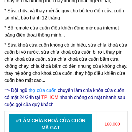
chạy lên mà không thể chạy xuống hoặc ngược lại, ...
* Sửa chữa và thay mới ắc quy cho bộ lưu điện cửa cuốn
tại nhà, bảo hành 12 tháng
* Bộ remote cửa cuốn điều khiển đóng mở qua internet
bằng điện thoại thông minh...
*
Sửa khoá cửa cuốn
không có tín hiệu, sửa chìa khoá cửa
cuốn bị vô nước, sửa chìa khoá cửa cuốn bị rơi, thay pin
chìa khoá cửa cuốn, sửa chìa khoá cửa cuốn bấm cửa
không chạy, chìa khoá bấm có đèn nhưng cửa không chạy,
thay hệ sóng cho khoá cửa cuốn, thay hộp điều khiển cửa
cuốn bảo mật cao...
=> Đội ngũ
thợ cửa cuốn
chuyên làm chìa khóa cửa cuốn
có mặt 24/24h tại
TPHCM
nhanh chóng có mặt nhanh sau
cuộc gọi của quý khách
✅LÀM CHÌA KHOÁ CỬA CUỐN
160.000
MÃ GẠT