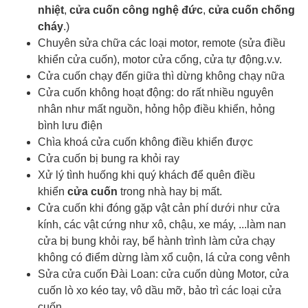
nhiệt
,
cửa cuốn công nghệ đức
,
cửa cuốn chống
cháy
.)
Chuyên sửa chữa các loại motor, remote (sửa điều
khiển cửa cuốn), motor cửa cổng, cửa tự động.v.v.
Cửa cuốn chạy đến giữa thì dừng không chạy nữa
Cửa cuốn không hoạt động: do rất nhiều nguyên
nhân như mất nguồn, hỏng hộp điều khiển, hỏng
bình lưu điện
Chìa khoá cửa cuốn
không điều khiển được
Cửa cuốn bị bung ra khỏi ray
Xử lý tình huống khi quý khách để quên điều
khiển
cửa cuốn
trong nhà hay bị mất.
Cửa cuốn khi đóng gặp vật cản phí dưới như cửa
kính, các vật cứng như xô, chậu, xe máy, ...làm nan
cửa bị bung khỏi ray, bể hành trình làm cửa chạy
không có điểm dừng làm xổ cuộn, lá cửa cong vênh
Sửa cửa cuốn Đài Loan: cửa cuốn dùng Motor, cửa
cuốn lò xo kéo tay, vô dầu mỡ, bảo trì các loại cửa
cuốn.