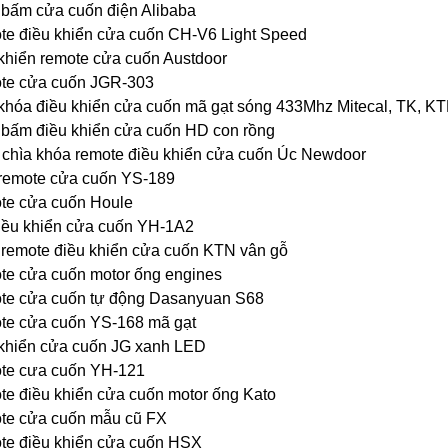
bấm cửa cuốn điện Alibaba
e điều khiển cửa cuốn CH-V6 Light Speed
khiển remote cửa cuốn Austdoor
te cửa cuốn JGR-303
khóa điều khiển cửa cuốn mã gạt sóng 433Mhz Mitecal, TK, KT
bấm điều khiển cửa cuốn HD con rồng
chìa khóa remote điều khiển cửa cuốn Úc Newdoor
remote cửa cuốn YS-189
te cửa cuốn Houle
iều khiển cửa cuốn YH-1A2
remote điều khiển cửa cuốn KTN vân gỗ
e cửa cuốn motor ống engines
te cửa cuốn tự động Dasanyuan S68
e cửa cuốn YS-168 mã gạt
khiển cửa cuốn JG xanh LED
te cưa cuốn YH-121
e điều khiển cửa cuốn motor ống Kato
te cửa cuốn mẫu cũ FX
e điều khiển cửa cuốn HSX