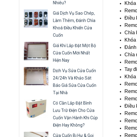
Nhiêu?
Khóa 
Remot
Giá Dịch Vụ Sao Chép,
Điều 
Làm Thêm, Đánh Chìa
Remo
Khoá Điều Khiển Cửa
Chìa 
Cuốn
Khóa 
Giá Khi Lắp Đặt Một Bộ
Đánh 
Cửa Cuốn Mới Nhất
Chìa 
Hiện Nay
Remo
Tay đ
Dịch Vụ Sửa Cửa Cuốn
Khóa 
24/24h Và Khảo Sát
Remot
Báo Giá Sửa Cửa Cuốn
Remo
Tại Nhà
Remot
Có Cần Lắp Đặt Bình
Điều 
Lưu Trữ Điện Cho Cửa
Remo
Cuốn Vận Hành Khi Cúp
Remot
Điện Hay Không?
Remo
Remot
Cửa Cuốn Bị Hư & Gọi