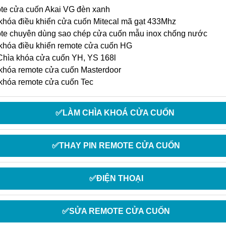
e cửa cuốn Akai VG đèn xanh
khóa điều khiển cửa cuốn Mitecal mã gạt 433Mhz
e chuyên dùng sao chép cửa cuốn mẫu inox chống nước
khóa điều khiển remote cửa cuốn HG
hìa khóa cửa cuốn YH, YS 168l
khóa remote cửa cuốn Masterdoor
khóa remote cửa cuốn Tec
✅LÀM CHÌA KHOÁ CỬA CUỐN
✅THAY PIN REMOTE CỬA CUỐN
✅ĐIỆN THOẠI
✅SỬA REMOTE CỬA CUỐN