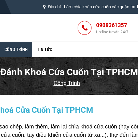
Địa chỉ -
Làm chìa khóa cửa cuốn các quận tại
0908361357
Hotline tư vấn 24/7
CÔNG TRÌNH
TIN TỨC
Đánh Khoá Cửa Cuốn Tại TPHCM
Công Trình
Khoá Cửa Cuốn Tại TPHCM
sao chép, làm thêm, làm lại chìa khoá cửa cuốn (hay cò
ửa cuốn, tay điều khiển cửa cuốn từ xa...), thợ đến làm