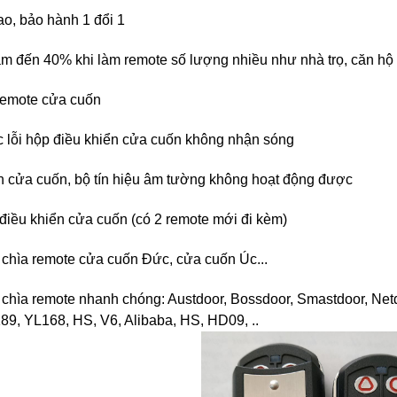
ao, bảo hành 1 đổi 1
iảm đến 40% khi làm remote số lượng nhiều như nhà trọ, căn hộ 
 remote cửa cuốn
c lỗi hộp điều khiển cửa cuốn không nhận sóng
ển cửa cuốn, bộ tín hiệu âm tường không hoạt động được
điều khiển cửa cuốn (có 2 remote mới đi kèm)
 chìa remote cửa cuốn Đức, cửa cuốn Úc...
 chìa remote nhanh chóng: Austdoor, Bossdoor, Smastdoor, Ne
89, YL168, HS, V6, Alibaba, HS, HD09, ..