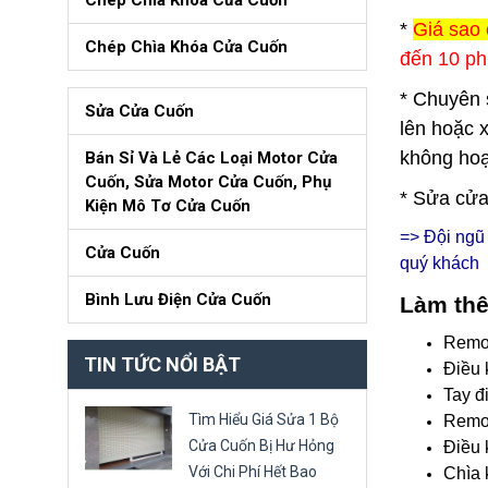
Chép Chìa Khóa Cửa Cuốn
*
Giá sao 
Chép Chìa Khóa Cửa Cuốn
đến 10 ph
* Chuyên 
Sửa Cửa Cuốn
lên hoặc 
không hoạ
Bán Sỉ Và Lẻ Các Loại Motor Cửa
Cuốn, Sửa Motor Cửa Cuốn, Phụ
* Sửa cửa
Kiện Mô Tơ Cửa Cuốn
=> Đội ng
Cửa Cuốn
quý khách
Bình Lưu Điện Cửa Cuốn
Làm thê
Remo
TIN TỨC NỔI BẬT
Điều 
Tay đ
Tìm Hiểu Giá Sửa 1 Bộ
Remot
Cửa Cuốn Bị Hư Hỏng
Điều 
Với Chi Phí Hết Bao
Chìa 