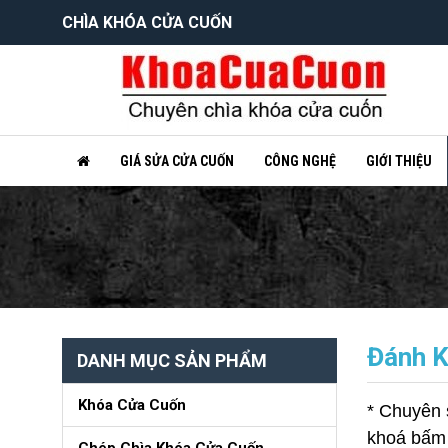
CHÌA KHÓA CỬA CUỐN
GIÁ SỬA CỬA CUỐN
CÔNG NGHỆ
GIỚI THIỆU
Đánh 
DANH MỤC SẢN PHẨM
Khóa Cửa Cuốn
* Chuyên 
khoá bấm c