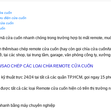
ửa cuốn
ưu điện cửa cuốn
cửa cuốn
uốn
 mã cửa cuốn nhanh chóng trong trường hợp bị mất remote, mu
thêm/sao chép remote cửa cuốn (hay còn gọi chìa cửa cuốn/tay 
, tại các shop, tại trung tâm, garage, văn phòng công ty, xưởng 
/SAO CHÉP CÁC LOẠI CHÌA REMOTE CỬA CUỐN
 kỹ thuật trực 24/24 tại tất cả các quận TP.HCM, gọi ngay 15 ph
 được tất cả các loại Remote cửa cuốn hiện có trên thị trườn
 nhanh bằng máy chuyên nghiệp