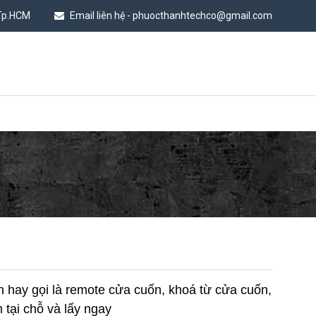
 Tp.HCM
Email liên hệ - phuocthanhtechco@gmail.com
n hay gọi là remote cửa cuốn, khoá từ cửa cuốn,
 tại chỗ và lấy ngay