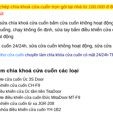
chép chìa khoá cửa cuốn trọn gói tại nhà từ 100.000 đ đ
út
sửa chìa khoá cửa cuốn bấm cửa cuốn không hoạt động
xuống, chạy không ổn định, sửa tay bấm điều khiển cửa 
t động
 cuốn 24/24h, sửa cửa cuốn không hoạt động, sửa cửa cuố
ũ
thợ cửa cuốn
chuyên làm chìa khóa cửa cuốn có mặt 24/24h
T
m chìa khoá cửa cuốn các loại
te cửa cuốn Úc 3S Door
khiển cửa cuốn CH-F9
iều khiển cửa Úc tấm liền TitaDoor
e điều khiển cửa cuốn Đức MitaDoor MT-F9
khiển cửa cuốn từ xa JGR-208
khóa điều khiển cửa cuốn YH-1B2