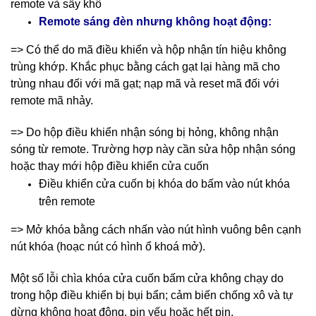
remote và sấy khô
Remote sáng đèn nhưng không hoạt động:
=> Có thể do mã điều khiển và hộp nhận tín hiệu không
trùng khớp. Khắc phục bằng cách gạt lại hàng mã cho
trùng nhau đối với mã gạt; nạp mã và reset mã đối với
remote mã nhảy.
=> Do hộp điều khiển nhận sóng bị hỏng, không nhận
sóng từ remote. Trường hợp này cần sửa hộp nhận sóng
hoặc thay mới hộp điều khiển cửa cuốn
Điều khiển cửa cuốn bị khóa do bấm vào nút khóa
trên remote
=> Mở khóa bằng cách nhấn vào nút hình vuông bên cạnh
nút khóa (hoạc nút có hình ổ khoá mở).
Một số lỗi chìa khóa cửa cuốn bấm cửa không chạy do
trong hộp điều khiển bị bụi bẩn; cảm biến chống xô và tự
dừng không hoạt động, pin yếu hoặc hết pin.