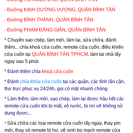
- Đường KINH DƯƠNG VƯƠNG,
QUẬN BÌNH TÂN
- Đường BÌNH THÀNH,
QUẬN BÌNH TÂN
- Đường PHẠM ĐĂNG GIẢN,
QUẬN BÌNH TÂN
*
Chuyên sao chép, làm mới, làm lại, sửa chữa, đánh
thêm... chìa khoá cửa cuốn, remote cửa cuốn, điều khiển
cửa cuốn tại
QUẬN BÌNH TÂN TPHCM
, làm tại nhà lấy
ngay sau 5 phút.
* Đ
ánh thêm chìa
khoá cửa cuốn
* Đánh
chìa
khóa cửa cuốn
tại các quận, các tỉnh lân cận,
thợ trực phục vụ 24/24h, gọi có mặt nhanh chóng
* Làm thêm, làm mới, sao chép, làm lại được hầu hết các
remote cửa cuốn khi bị mất, vô nước, bị rơi vỡ không sử
dụng được...
Sửa chữa các loại remote cửa cuốn lấy ngay, thay pin
*
mới, thay vỏ remote bị hư, vệ sinh bo mạch remote cửa