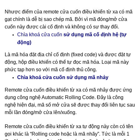
Nhược điểm của remote cửa cuốn điều khiển từ xa có mã
gạt chính là dễ bị sao chép mã. Bởi vì mã đóng/mở cửa
cuốn này được cài cố định và không có sự thay đổi.
cố định hệ (tự
Chìa khoá cửa cuốn
sử dụng mã
động)
Là mã hóa đặt địa chỉ cố định (fixed code) và được đặt tự
động, hộp điều khiển có thể tự đọc mã hóa. Loại mã này
phức tạp hơn so với mã cố định thủ công.
nhảy
Chìa khoá cửa cuốn sử dụng mã
Remote cửa cuốn điều khiển từ xa có mã nhảy được ứng
dụng công nghệ Automatic Rolling Code. Đây là công
nghệ hiện đại, mã số mở cửa sẽ được thay đổi liên tục sau
mỗi lần đóng/mở cửa lên/xuống.
Remote cửa cuốn điều khiển từ xa tự động này còn có tên
gọi khác là “Rolling code hoặc là mã nhãy”. Tức là mỗi 1