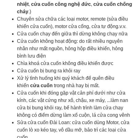
nhiệt
,
cửa cuốn công nghệ đức
,
cửa cuốn chống
cháy
.)
Chuyên sửa chữa các loại motor, remote (sửa điều
khiển cửa cuốn), motor cửa cổng, cửa tự động.v.v.
Cửa cuốn chạy đến giữa thì dừng không chạy nữa
Cửa cuốn không hoạt động: do rất nhiều nguyên
nhân như mất nguồn, hỏng hộp điều khiển, hỏng
bình lưu điện
Chìa khoá cửa cuốn
không điều khiển được
Cửa cuốn bị bung ra khỏi ray
Xử lý tình huống khi quý khách để quên điều
khiển
cửa cuốn
trong nhà hay bị mất.
Cửa cuốn khi đóng gặp vật cản phí dưới như cửa
kính, các vật cứng như xô, chậu, xe máy, ...làm nan
cửa bị bung khỏi ray, bể hành trình làm cửa chạy
không có điểm dừng làm xổ cuộn, lá cửa cong vênh
Sửa cửa cuốn Đài Loan: cửa cuốn dùng Motor, cửa
cuốn lò xo kéo tay, vô dầu mỡ, bảo trì các loại cửa
cuốn.