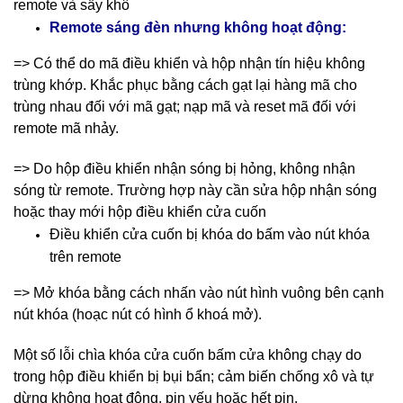
remote và sấy khô
Remote sáng đèn nhưng không hoạt động:
=> Có thể do mã điều khiển và hộp nhận tín hiệu không
trùng khớp. Khắc phục bằng cách gạt lại hàng mã cho
trùng nhau đối với mã gạt; nạp mã và reset mã đối với
remote mã nhảy.
=> Do hộp điều khiển nhận sóng bị hỏng, không nhận
sóng từ remote. Trường hợp này cần sửa hộp nhận sóng
hoặc thay mới hộp điều khiển cửa cuốn
Điều khiển cửa cuốn bị khóa do bấm vào nút khóa
trên remote
=> Mở khóa bằng cách nhấn vào nút hình vuông bên cạnh
nút khóa (hoạc nút có hình ổ khoá mở).
Một số lỗi chìa khóa cửa cuốn bấm cửa không chạy do
trong hộp điều khiển bị bụi bẩn; cảm biến chống xô và tự
dừng không hoạt động, pin yếu hoặc hết pin.