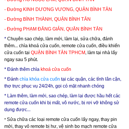
- Đường KINH DƯƠNG VƯƠNG,
QUẬN BÌNH TÂN
- Đường BÌNH THÀNH,
QUẬN BÌNH TÂN
- Đường PHẠM ĐĂNG GIẢN,
QUẬN BÌNH TÂN
*
Chuyên sao chép, làm mới, làm lại, sửa chữa, đánh
thêm... chìa khoá cửa cuốn, remote cửa cuốn, điều khiển
cửa cuốn tại
QUẬN BÌNH TÂN TPHCM
, làm tại nhà lấy
ngay sau 5 phút.
* Đ
ánh thêm chìa
khoá cửa cuốn
* Đánh
chìa
khóa cửa cuốn
tại các quận, các tỉnh lân cận,
thợ trực phục vụ 24/24h, gọi có mặt nhanh chóng
* Làm thêm, làm mới, sao chép, làm lại được hầu hết các
remote cửa cuốn khi bị mất, vô nước, bị rơi vỡ không sử
dụng được...
Sửa chữa các loại remote cửa cuốn lấy ngay, thay pin
*
mới, thay vỏ remote bị hư, vệ sinh bo mạch remote cửa