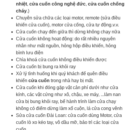
nhiệt
,
cửa cuốn công nghệ đức
,
cửa cuốn chống
cháy
.)
Chuyên sửa chữa các loại motor, remote (sửa điều
khiển cửa cuốn), motor cửa cổng, cửa tự động.v.v.
Cửa cuốn chạy đến giữa thì dừng không chạy nữa
Cửa cuốn không hoạt động: do rất nhiều nguyên
nhân như mất nguồn, hỏng hộp điều khiển, hỏng
bình lưu điện
Chìa khoá cửa cuốn
không điều khiển được
Cửa cuốn bị bung ra khỏi ray
Xử lý tình huống khi quý khách để quên điều
khiển
cửa cuốn
trong nhà hay bị mất.
Cửa cuốn khi đóng gặp vật cản phí dưới như cửa
kính, các vật cứng như xô, chậu, xe máy, ...làm nan
cửa bị bung khỏi ray, bể hành trình làm cửa chạy
không có điểm dừng làm xổ cuộn, lá cửa cong vênh
Sửa cửa cuốn Đài Loan: cửa cuốn dùng Motor, cửa
cuốn lò xo kéo tay, vô dầu mỡ, bảo trì các loại cửa
cuốn.