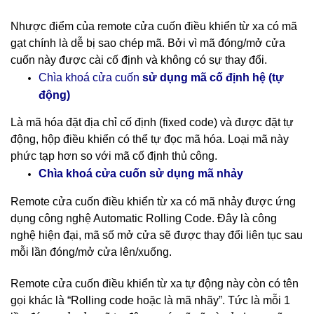
Nhược điểm của remote cửa cuốn điều khiển từ xa có mã
gạt chính là dễ bị sao chép mã. Bởi vì mã đóng/mở cửa
cuốn này được cài cố định và không có sự thay đổi.
cố định hệ (tự
Chìa khoá cửa cuốn
sử dụng mã
động)
Là mã hóa đặt địa chỉ cố định (fixed code) và được đặt tự
động, hộp điều khiển có thể tự đọc mã hóa. Loại mã này
phức tạp hơn so với mã cố định thủ công.
nhảy
Chìa khoá cửa cuốn sử dụng mã
Remote cửa cuốn điều khiển từ xa có mã nhảy được ứng
dụng công nghệ Automatic Rolling Code. Đây là công
nghệ hiện đại, mã số mở cửa sẽ được thay đổi liên tục sau
mỗi lần đóng/mở cửa lên/xuống.
Remote cửa cuốn điều khiển từ xa tự động này còn có tên
gọi khác là “Rolling code hoặc là mã nhãy”. Tức là mỗi 1