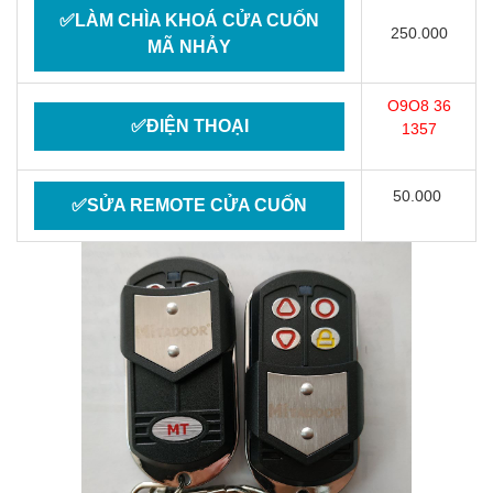
✅LÀM CHÌA KHOÁ CỬA CUỐN
250.000
MÃ NHẢY
O9O8 36
✅ĐIỆN THOẠI
1357
50.000
✅SỬA REMOTE CỬA CUỐN