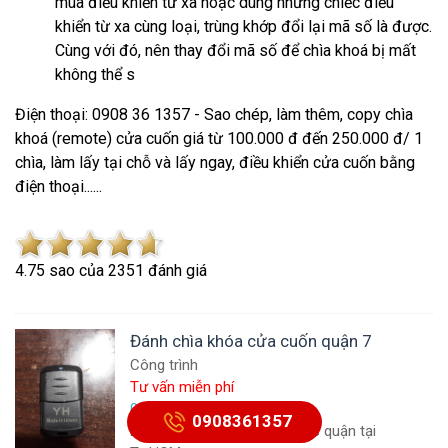
mua điều khiển từ xa hoặc dùng những chiếc điều
khiển từ xa cùng loại, trùng khớp đổi lại mã số là được.
Cùng với đó, nên thay đổi mã số để chìa khoá bị mất
không thể s
Điện thoại: 0908 36 1357 - Sao chép, làm thêm, copy chìa
khoá (remote) cửa cuốn giá từ 100.000 đ đến 250.000 đ/ 1
chìa, làm lấy tại chỗ và lấy ngay, điều khiển cửa cuốn bằng
điện thoại......
4.7
5
sao của
2351
đánh giá
Đánh chìa khóa cửa cuốn quận 7
Công trình
Tư vấn miễn phí
0908361357
0908361357
Làm chìa khóa cửa cuốn các quận tại