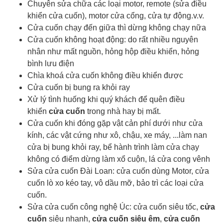
Chuyên sửa chữa các loại motor, remote (sửa điều
khiển cửa cuốn), motor cửa cổng, cửa tự động.v.v.
Cửa cuốn chạy đến giữa thì dừng không chạy nữa
Cửa cuốn không hoạt động: do rất nhiều nguyên
nhân như mất nguồn, hỏng hộp điều khiển, hỏng
bình lưu điện
Chìa khoá cửa cuốn
không điều khiển được
Cửa cuốn bị bung ra khỏi ray
Xử lý tình huống khi quý khách để quên điều
khiển
cửa cuốn
trong nhà hay bị mất.
Cửa cuốn khi đóng gặp vật cản phí dưới như cửa
kính, các vật cứng như xô, chậu, xe máy, ...làm nan
cửa bị bung khỏi ray, bể hành trình làm cửa chạy
không có điểm dừng làm xổ cuộn, lá cửa cong vênh
Sửa cửa cuốn Đài Loan: cửa cuốn dùng Motor, cửa
cuốn lò xo kéo tay, vô dầu mỡ, bảo trì các loại cửa
cuốn.
Sửa cửa cuốn công nghệ Úc: cửa cuốn siêu tốc,
cửa
cuốn
siêu nhanh,
cửa cuốn siêu êm
,
cửa cuốn