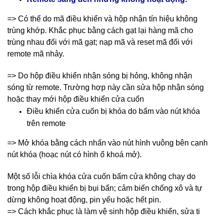
=> Có thể do mã điều khiển và hộp nhận tín hiệu không
trùng khớp. Khắc phục bằng cách gạt lại hàng mã cho
trùng nhau đối với mã gạt; nạp mã và reset mã đối với
remote mã nhảy.
=> Do hộp điều khiển nhận sóng bị hỏng, không nhận
sóng từ remote. Trường hợp này cần sửa hộp nhận sóng
hoặc thay mới hộp điều khiển cửa cuốn
Điều khiển cửa cuốn bị khóa do bấm vào nút khóa
trên remote
=> Mở khóa bằng cách nhấn vào nút hình vuông bên cạnh
nút khóa (hoạc nút có hình ổ khoá mở).
Một số lỗi chìa khóa cửa cuốn bấm cửa không chạy do
trong hộp điều khiển bị bụi bẩn; cảm biến chống xô và tự
dừng không hoạt động, pin yếu hoặc hết pin.
=> Cách khắc phục là làm vệ sinh hộp điều khiển, sửa ti