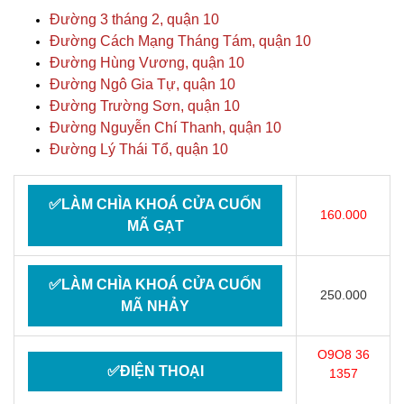
Đường 3 tháng 2, quận 10
Đường Cách Mạng Tháng Tám, quận 10
Đường Hùng Vương, quận 10
Đường Ngô Gia Tự, quận 10
Đường Trường Sơn, quận 10
Đường Nguyễn Chí Thanh, quận 10
Đường Lý Thái Tổ, quận 10
✅LÀM CHÌA KHOÁ CỬA CUỐN
160.000
MÃ GẠT
✅LÀM CHÌA KHOÁ CỬA CUỐN
250.000
MÃ NHẢY
O9O8 36
✅ĐIỆN THOẠI
1357