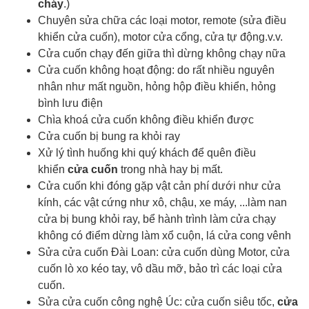
cháy
.)
Chuyên sửa chữa các loại motor, remote (sửa điều
khiển cửa cuốn), motor cửa cổng, cửa tự động.v.v.
Cửa cuốn chạy đến giữa thì dừng không chạy nữa
Cửa cuốn không hoạt động: do rất nhiều nguyên
nhân như mất nguồn, hỏng hộp điều khiển, hỏng
bình lưu điện
Chìa khoá cửa cuốn
không điều khiển được
Cửa cuốn bị bung ra khỏi ray
Xử lý tình huống khi quý khách để quên điều
khiển
cửa cuốn
trong nhà hay bị mất.
Cửa cuốn khi đóng gặp vật cản phí dưới như cửa
kính, các vật cứng như xô, chậu, xe máy, ...làm nan
cửa bị bung khỏi ray, bể hành trình làm cửa chạy
không có điểm dừng làm xổ cuộn, lá cửa cong vênh
Sửa cửa cuốn Đài Loan: cửa cuốn dùng Motor, cửa
cuốn lò xo kéo tay, vô dầu mỡ, bảo trì các loại cửa
cuốn.
Sửa cửa cuốn công nghệ Úc: cửa cuốn siêu tốc,
cửa