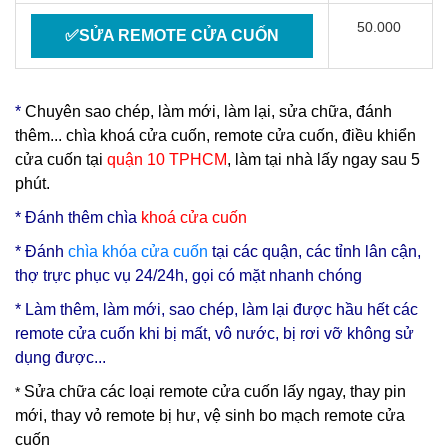
50.000
✅SỬA REMOTE CỬA CUỐN
*
Chuyên sao chép, làm mới, làm lại, sửa chữa, đánh
thêm... chìa khoá cửa cuốn, remote cửa cuốn, điều khiển
cửa cuốn tại
quận 10 TPHCM
, làm tại nhà lấy ngay sau 5
phút.
* Đ
ánh thêm chìa
khoá cửa cuốn
* Đánh
chìa
khóa cửa cuốn
tại các quận, các tỉnh lân cận,
thợ trực phục vụ 24/24h, gọi có mặt nhanh chóng
* Làm thêm, làm mới, sao chép, làm lại được hầu hết các
remote cửa cuốn khi bị mất, vô nước, bị rơi vỡ không sử
dụng được...
Sửa chữa các loại remote cửa cuốn lấy ngay, thay pin
*
mới, thay vỏ remote bị hư, vệ sinh bo mạch remote cửa
cuốn