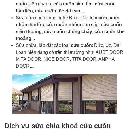
cuốn
siêu nhanh,
cửa cuốn siêu êm
,
cửa cuốn
tấm liền
,
cửa cuốn tốc độ cao
...
Sửa cửa cuốn công nghệ Đức: Các loại
cửa cuốn
nhôm
hai lớp,
cửa cuốn nhôm
cao cấp,
cửa cuốn
siêu thoáng
,
cửa cuốn chống cháy
,
cửa cuốn khe
thoáng
...
Sửa chữa, lắp đặt các loại
cửa cuốn
: Đức, Úc, Đài
Loan hiện đang có trên thị trường như: AUST DOOR,
MITA DOOR, NICE DOOR, TITA DOOR, ANPHA
DOOR,...
Dịch vụ sửa chìa khoá cửa cuốn