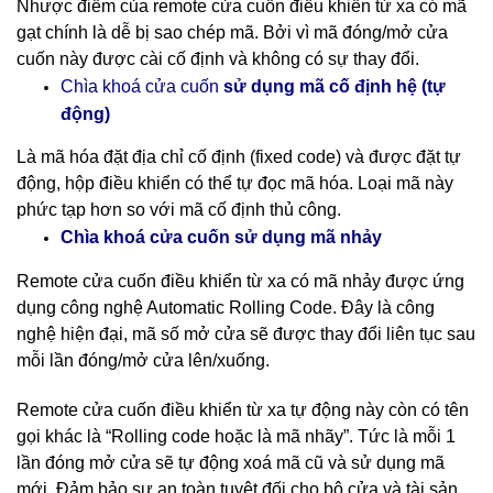
Nhược điểm của remote cửa cuốn điều khiển từ xa có mã
gạt chính là dễ bị sao chép mã. Bởi vì mã đóng/mở cửa
cuốn này được cài cố định và không có sự thay đổi.
cố định hệ (tự
Chìa khoá cửa cuốn
sử dụng mã
động)
Là mã hóa đặt địa chỉ cố định (fixed code) và được đặt tự
động, hộp điều khiển có thể tự đọc mã hóa. Loại mã này
phức tạp hơn so với mã cố định thủ công.
nhảy
Chìa khoá cửa cuốn sử dụng mã
Remote cửa cuốn điều khiển từ xa có mã nhảy được ứng
dụng công nghệ Automatic Rolling Code. Đây là công
nghệ hiện đại, mã số mở cửa sẽ được thay đổi liên tục sau
mỗi lần đóng/mở cửa lên/xuống.
Remote cửa cuốn điều khiển từ xa tự động này còn có tên
gọi khác là “Rolling code hoặc là mã nhãy”. Tức là mỗi 1
lần đóng mở cửa sẽ tự động xoá mã cũ và sử dụng mã
mới. Đảm bảo sự an toàn tuyệt đối cho bộ cửa và tài sản