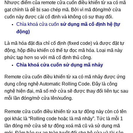
Nhược điểm của remote cửa cuốn điều khiển từ xa có mã
gạt chính là dễ bị sao chép mã. Bởi vì mã đóng/mở cửa
cuốn này được cài cố định và không có sự thay đổi.
cố định hệ (tự
Chìa khoá cửa cuốn
sử dụng mã
động)
Là mã hóa đặt địa chỉ cố định (fixed code) và được đặt tự
động, hộp điều khiển có thể tự đọc mã hóa. Loại mã này
phức tạp hơn so với mã cố định thủ công.
nhảy
Chìa khoá cửa cuốn sử dụng mã
Remote cửa cuốn điều khiển từ xa có mã nhảy được ứng
dụng công nghệ Automatic Rolling Code. Đây là công
nghệ hiện đại, mã số mở cửa sẽ được thay đổi liên tục sau
mỗi lần đóng/mở cửa lên/xuống.
Remote cửa cuốn điều khiển từ xa tự động này còn có tên
gọi khác là “Rolling code hoặc là mã nhãy”. Tức là mỗi 1
lần đóng mở cửa sẽ tự động xoá mã cũ và sử dụng mã
mới. Đảm bảo sự an toàn tuyệt đối cho bộ cửa và tài sản