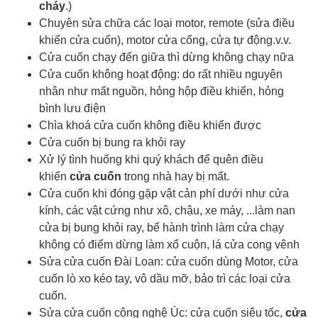
cháy
.)
Chuyên sửa chữa các loại motor, remote (sửa điều
khiển cửa cuốn), motor cửa cổng, cửa tự động.v.v.
Cửa cuốn chạy đến giữa thì dừng không chạy nữa
Cửa cuốn không hoạt động: do rất nhiều nguyên
nhân như mất nguồn, hỏng hộp điều khiển, hỏng
bình lưu điện
Chìa khoá cửa cuốn
không điều khiển được
Cửa cuốn bị bung ra khỏi ray
Xử lý tình huống khi quý khách để quên điều
khiển
cửa cuốn
trong nhà hay bị mất.
Cửa cuốn khi đóng gặp vật cản phí dưới như cửa
kính, các vật cứng như xô, chậu, xe máy, ...làm nan
cửa bị bung khỏi ray, bể hành trình làm cửa chạy
không có điểm dừng làm xổ cuộn, lá cửa cong vênh
Sửa cửa cuốn Đài Loan: cửa cuốn dùng Motor, cửa
cuốn lò xo kéo tay, vô dầu mỡ, bảo trì các loại cửa
cuốn.
Sửa cửa cuốn công nghệ Úc: cửa cuốn siêu tốc,
cửa