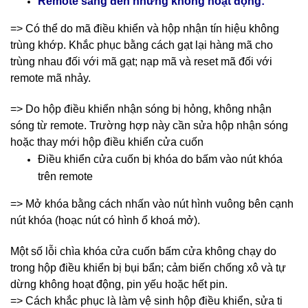
Remote sáng đèn nhưng không hoạt động:
=> Có thể do mã điều khiển và hộp nhận tín hiệu không
trùng khớp. Khắc phục bằng cách gạt lại hàng mã cho
trùng nhau đối với mã gạt; nạp mã và reset mã đối với
remote mã nhảy.
=> Do hộp điều khiển nhận sóng bị hỏng, không nhận
sóng từ remote. Trường hợp này cần sửa hộp nhận sóng
hoặc thay mới hộp điều khiển cửa cuốn
Điều khiển cửa cuốn bị khóa do bấm vào nút khóa
trên remote
=> Mở khóa bằng cách nhấn vào nút hình vuông bên cạnh
nút khóa (hoạc nút có hình ổ khoá mở).
Một số lỗi chìa khóa cửa cuốn bấm cửa không chạy do
trong hộp điều khiển bị bụi bẩn; cảm biến chống xô và tự
dừng không hoạt động, pin yếu hoặc hết pin.
=> Cách khắc phục là làm vệ sinh hộp điều khiển, sửa ti