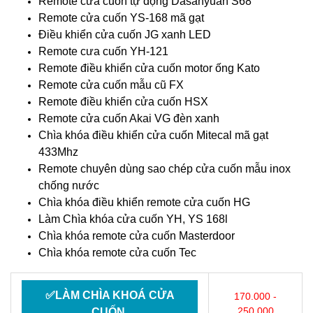
Remote cửa cuốn tự động Dasanyuan S68
Remote cửa cuốn YS-168 mã gạt
Điều khiển cửa cuốn JG xanh LED
Remote cưa cuốn YH-121
Remote điều khiển cửa cuốn motor ống Kato
Remote cửa cuốn mẫu cũ FX
Remote điều khiển cửa cuốn HSX
Remote cửa cuốn Akai VG đèn xanh
Chìa khóa điều khiển cửa cuốn Mitecal mã gạt
433Mhz
Remote chuyên dùng sao chép cửa cuốn mẫu inox
chống nước
Chìa khóa điều khiển remote cửa cuốn HG
Làm Chìa khóa cửa cuốn YH, YS 168l
Chìa khóa remote cửa cuốn Masterdoor
Chìa khóa remote cửa cuốn Tec
✅LÀM CHÌA KHOÁ CỬA
170.000 -
250.000
CUỐN