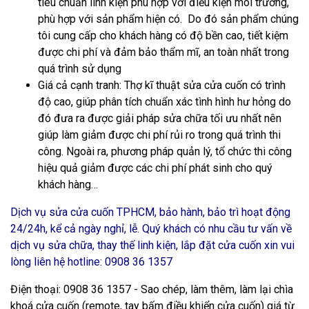
tiêu chuẩn linh kiện phù hợp với điều kiện môi trường,
phù hợp với sản phẩm hiện có. Do đó sản phẩm chúng
tôi cung cấp cho khách hàng có độ bền cao, tiết kiệm
được chi phí và đảm bảo thẩm mĩ, an toàn nhất trong
quá trình sử dụng
Giá cả cạnh tranh
: Thợ kĩ thuật sửa cửa cuốn có trình
độ cao, giúp phân tích chuẩn xác tình hình hư hỏng do
đó đưa ra được giải pháp sửa chữa tối ưu nhất nên
giúp làm giảm được chi phí rủi ro trong quá trình thi
công. Ngoài ra, phương pháp quản lý, tổ chức thi công
hiệu quả giảm được các chi phí phát sinh cho quý
khách hàng…
Dịch vụ
sửa cửa cuốn TPHCM
, bảo hành, bảo trì hoạt động
24/24h, kể cả ngày nghỉ, lễ. Quý khách có nhu cầu tư vấn về
dịch vụ sửa chữa, thay thế linh kiện, lắp đặt cửa cuốn xin vui
lòng liên hệ hotline:
0908 36 1357
Điện thoại: 0908 36 1357 - Sao chép, làm thêm, làm lại chìa
khoá cửa cuốn (remote, tay bấm điều khiển cửa cuốn) giá từ