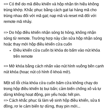
=> Có thể do mã điều khiển và hộp nhận tín hiệu không
trùng khớp. Khắc phục bằng cách gạt lại hàng mã cho
trùng nhau đối với mã gạt; nạp mã và reset mã đối với
remote mã nhảy.
=> Do hộp điều khiển nhận sóng bị hỏng, không nhận
sóng từ remote. Trường hợp này cần sửa hộp nhận sóng
hoặc thay mới hộp điều khiển cửa cuốn
Điều khiển cửa cuốn bị khóa do bấm vào nút khóa
trên remote
=> Mở khóa bằng cách nhấn vào nút hình vuông bên cạnh
nút khóa (hoạc nút có hình ổ khoá mở).
Một số lỗi chìa khóa cửa cuốn bấm cửa không chạy do
trong hộp điều khiển bị bụi bẩn; cảm biến chống xô và tự
dừng không hoạt động, pin yếu hoặc hết pin.
=> Cách khắc phục là làm vệ sinh hộp điều khiển, sửa ti
đồng, rơ le cảm biến tự dừng, thay pin mới...