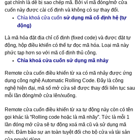
gạt chính là dễ bị sao chép mã. Bởi vì mã đóng/mở cửa
cuốn này được cài cố định và không có sự thay đổi.
cố định hệ (tự
Chìa khoá cửa cuốn
sử dụng mã
động)
Là mã hóa đặt địa chỉ cố định (fixed code) và được đặt tự
động, hộp điều khiển có thể tự đọc mã hóa. Loại mã này
phức tạp hơn so với mã cố định thủ công.
nhảy
Chìa khoá cửa cuốn sử dụng mã
Remote cửa cuốn điều khiển từ xa có mã nhảy được ứng
dụng công nghệ Automatic Rolling Code. Đây là công
nghệ hiện đại, mã số mở cửa sẽ được thay đổi liên tục sau
mỗi lần đóng/mở cửa lên/xuống.
Remote cửa cuốn điều khiển từ xa tự động này còn có tên
gọi khác là “Rolling code hoặc là mã nhãy”. Tức là mỗi 1
lần đóng mở cửa sẽ tự động xoá mã cũ và sử dụng mã
mới. Đảm bảo sự an toàn tuyệt đối cho bộ cửa và tài sản
của người dùng.