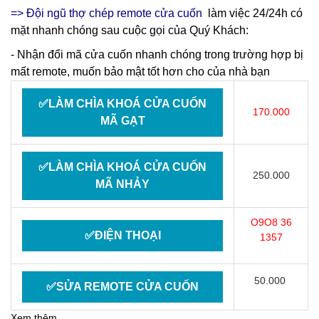
=> Đội ngũ thợ chép remote cửa cuốn
làm việc 24/24h có
mặt nhanh chóng sau cuộc gọi của Quý Khách:
- Nhận đổi mã cửa cuốn nhanh chóng trong trường hợp bị
mất remote, muốn bảo mật tốt hơn cho của nhà bạn
✅LÀM CHÌA KHOÁ CỬA CUỐN
170.000
MÃ GẠT
✅LÀM CHÌA KHOÁ CỬA CUỐN
250.000
MÃ NHẢY
O9O8 36
✅ĐIỆN THOẠI
1357
50.000
✅SỬA REMOTE CỬA CUỐN
Xem thêm