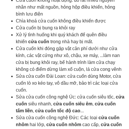
Cửa cuốn không hoạt động: do rất nhiều nguyên
nhân như mất nguồn, hỏng hộp điều khiển, hỏng
bình lưu điện
Chìa khoá cửa cuốn
không điều khiển được
Cửa cuốn bị bung ra khỏi ray
Xử lý tình huống khi quý khách để quên điều
khiển
cửa cuốn
trong nhà hay bị mất.
Cửa cuốn khi đóng gặp vật cản phí dưới như cửa
kính, các vật cứng như xô, chậu, xe máy, ...làm nan
cửa bị bung khỏi ray, bể hành trình làm cửa chạy
không có điểm dừng làm xổ cuộn, lá cửa cong vênh
Sửa cửa cuốn Đài Loan: cửa cuốn dùng Motor, cửa
cuốn lò xo kéo tay, vô dầu mỡ, bảo trì các loại cửa
cuốn.
Sửa cửa cuốn công nghệ Úc: cửa cuốn siêu tốc,
cửa
cuốn
siêu nhanh,
cửa cuốn siêu êm
,
cửa cuốn
tấm liền
,
cửa cuốn tốc độ cao
...
Sửa cửa cuốn công nghệ Đức: Các loại
cửa cuốn
nhôm
hai lớp,
cửa cuốn nhôm
cao cấp,
cửa cuốn