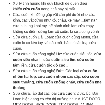
Xử lý tình huống khi quý khách để quên điều
khiển
cửa cuốn
trong nhà hay bị mất.
Cửa cuốn khi đóng gặp vật cản phí dưới như cửa
kính, các vật cứng như xô, chậu, xe máy, ...làm nan
cửa bị bung khỏi ray, bể hành trình làm cửa chạy
không có điểm dừng làm xổ cuộn, lá cửa cong vênh
Sửa cửa cuốn Đài Loan: cửa cuốn dùng Motor, cửa
cuốn lò xo kéo tay, vô dầu mỡ, bảo trì các loại cửa
cuốn.
Sửa cửa cuốn công nghệ Úc: cửa cuốn siêu tốc,
cửa
cuốn
siêu nhanh,
cửa cuốn siêu êm
,
cửa cuốn
tấm liền
,
cửa cuốn tốc độ cao
...
Sửa cửa cuốn công nghệ Đức: Các loại
cửa cuốn
nhôm
hai lớp,
cửa cuốn nhôm
cao cấp,
cửa cuốn
siêu thoáng
,
cửa cuốn chống cháy
,
cửa cuốn khe
thoáng
...
Sửa chữa, lắp đặt các loại
cửa cuốn
: Đức, Úc, Đài
Loan hiện đang có trên thị trường như: AUST DOOR,
MITA DOOR, NICE DOOR, TITA DOOR, ANPHA