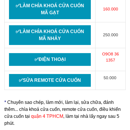
✅LÀM CHÌA KHOÁ CỬA CUỐN
160.000
MÃ GẠT
✅LÀM CHÌA KHOÁ CỬA CUỐN
250.000
MÃ NHẢY
O9O8 36
✅ĐIỆN THOẠI
1357
50.000
✅SỬA REMOTE CỬA CUỐN
*
Chuyên sao chép, làm mới, làm lại, sửa chữa, đánh
thêm... chìa khoá cửa cuốn, remote cửa cuốn, điều khiển
cửa cuốn tại
quận 4 TPHCM
, làm tại nhà lấy ngay sau 5
phút.