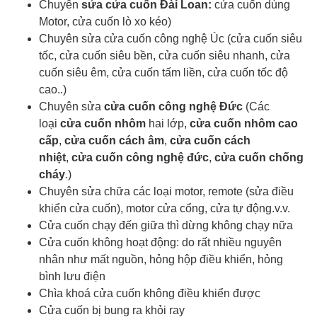
Chuyên
sửa cửa cuốn Đài Loan:
cửa cuốn dùng
Motor, cửa cuốn lò xo kéo)
Chuyên sửa cửa cuốn công nghệ Úc (cửa cuốn siêu
tốc, cửa cuốn siêu bền, cửa cuốn siêu nhanh, cửa
cuốn siêu êm, cửa cuốn tấm liền, cửa cuốn tốc độ
cao..)
Chuyên sửa
cửa cuốn công nghệ Đức
(Các
loại
cửa cuốn nhôm
hai lớp,
cửa cuốn nhôm cao
cấp
,
cửa cuốn cách âm
,
cửa cuốn cách
nhiệt
,
cửa cuốn công nghệ đức
,
cửa cuốn chống
cháy
.)
Chuyên sửa chữa các loại motor, remote (sửa điều
khiển cửa cuốn), motor cửa cổng, cửa tự động.v.v.
Cửa cuốn chạy đến giữa thì dừng không chạy nữa
Cửa cuốn không hoạt động: do rất nhiều nguyên
nhân như mất nguồn, hỏng hộp điều khiển, hỏng
bình lưu điện
Chìa khoá cửa cuốn
không điều khiển được
Cửa cuốn bị bung ra khỏi ray