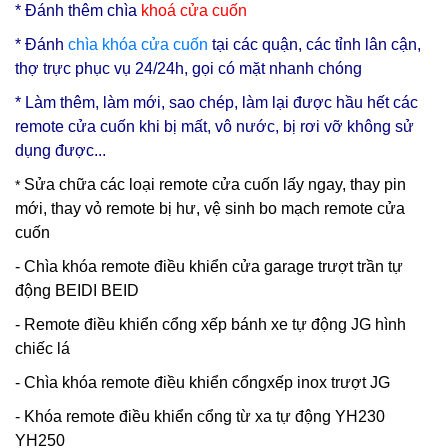
* Đ
ánh thêm chìa
khoá cửa cuốn
* Đánh
chìa
khóa cửa cuốn
tại các quận, các tỉnh lân cận,
thợ trực phục vụ 24/24h, gọi có mặt nhanh chóng
* Làm thêm, làm mới, sao chép, làm lại được hầu hết các
remote cửa cuốn khi bị mất, vô nước, bị rơi vỡ không sử
dụng được...
Sửa chữa các loại remote cửa cuốn lấy ngay, thay pin
*
mới, thay vỏ remote bị hư, vệ sinh bo mạch remote cửa
cuốn
- Chìa khóa remote điều khiển cửa garage trượt trần tự
động BEIDI BEID
- Remote điều khiển cổng xếp bánh xe tự động JG hình
chiếc lá
- Chìa khóa remote điều khiển cổngxếp inox trượt JG
- Khóa remote điều khiển cổng từ xa tự động YH230
YH250