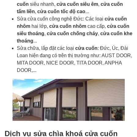
cuốn
siêu nhanh,
cửa cuốn siêu êm
,
cửa cuốn
tấm liền
,
cửa cuốn tốc độ cao
...
Sửa cửa cuốn công nghệ Đức: Các loại
cửa cuốn
nhôm
hai lớp,
cửa cuốn nhôm
cao cấp,
cửa cuốn
siêu thoáng
,
cửa cuốn chống cháy
,
cửa cuốn khe
thoáng
...
Sửa chữa, lắp đặt các loại
cửa cuốn
: Đức, Úc, Đài
Loan hiện đang có trên thị trường như: AUST DOOR,
MITA DOOR, NICE DOOR, TITA DOOR, ANPHA
DOOR,...
Dịch vụ sửa chìa khoá cửa cuốn