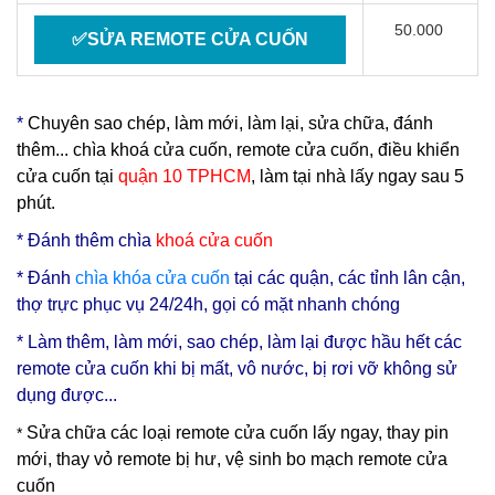
50.000
✅SỬA REMOTE CỬA CUỐN
*
Chuyên sao chép, làm mới, làm lại, sửa chữa, đánh
thêm... chìa khoá cửa cuốn, remote cửa cuốn, điều khiển
cửa cuốn tại
quận 10 TPHCM
, làm tại nhà lấy ngay sau 5
phút.
* Đ
ánh thêm chìa
khoá cửa cuốn
* Đánh
chìa
khóa cửa cuốn
tại các quận, các tỉnh lân cận,
thợ trực phục vụ 24/24h, gọi có mặt nhanh chóng
* Làm thêm, làm mới, sao chép, làm lại được hầu hết các
remote cửa cuốn khi bị mất, vô nước, bị rơi vỡ không sử
dụng được...
Sửa chữa các loại remote cửa cuốn lấy ngay, thay pin
*
mới, thay vỏ remote bị hư, vệ sinh bo mạch remote cửa
cuốn