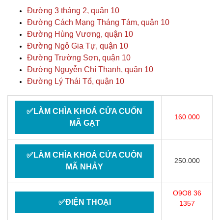
Đường 3 tháng 2, quận 10
Đường Cách Mạng Tháng Tám, quận 10
Đường Hùng Vương, quận 10
Đường Ngô Gia Tự, quận 10
Đường Trường Sơn, quận 10
Đường Nguyễn Chí Thanh, quận 10
Đường Lý Thái Tổ, quận 10
✅LÀM CHÌA KHOÁ CỬA CUỐN
160.000
MÃ GẠT
✅LÀM CHÌA KHOÁ CỬA CUỐN
250.000
MÃ NHẢY
O9O8 36
✅ĐIỆN THOẠI
1357