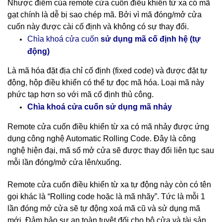
Nhược điểm của remote cửa cuốn điều khiển từ xa có mã
gạt chính là dễ bị sao chép mã. Bởi vì mã đóng/mở cửa
cuốn này được cài cố định và không có sự thay đổi.
cố định hệ (tự
Chìa khoá cửa cuốn
sử dụng mã
động)
Là mã hóa đặt địa chỉ cố định (fixed code) và được đặt tự
động, hộp điều khiển có thể tự đọc mã hóa. Loại mã này
phức tạp hơn so với mã cố định thủ công.
nhảy
Chìa khoá cửa cuốn sử dụng mã
Remote cửa cuốn điều khiển từ xa có mã nhảy được ứng
dụng công nghệ Automatic Rolling Code. Đây là công
nghệ hiện đại, mã số mở cửa sẽ được thay đổi liên tục sau
mỗi lần đóng/mở cửa lên/xuống.
Remote cửa cuốn điều khiển từ xa tự động này còn có tên
gọi khác là “Rolling code hoặc là mã nhãy”. Tức là mỗi 1
lần đóng mở cửa sẽ tự động xoá mã cũ và sử dụng mã
mới. Đảm bảo sự an toàn tuyệt đối cho bộ cửa và tài sản