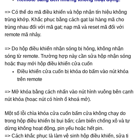
=> Có thể do mã điều khiển và hộp nhận tín hiệu không
trùng khớp. Khắc phục bằng cách gạt lại hàng mã cho
trùng nhau đối với mã gạt; nạp mã và reset mã đối với
remote mã nhảy.
=> Do hộp điều khiển nhận sóng bị hỏng, không nhận
sóng từ remote. Trường hợp này cần sửa hộp nhận sóng
hoặc thay mới hộp điều khiển cửa cuốn
Điều khiển cửa cuốn bị khóa do bấm vào nút khóa
trên remote
=> Mở khóa bằng cách nhấn vào nút hình vuông bên cạnh
nút khóa (hoạc nút có hình ổ khoá mở).
Một số lỗi chìa khóa cửa cuốn bấm cửa không chạy do
trong hộp điều khiển bị bụi bẩn; cảm biến chống xô và tự
dừng không hoạt động, pin yếu hoặc hết pin.
=> Cách khắc phục là làm vệ sinh hộp điều khiển, sửa ti