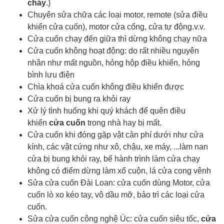
cháy
.)
Chuyên sửa chữa các loại motor, remote (sửa điều
khiển cửa cuốn), motor cửa cổng, cửa tự động.v.v.
Cửa cuốn chạy đến giữa thì dừng không chạy nữa
Cửa cuốn không hoạt động: do rất nhiều nguyên
nhân như mất nguồn, hỏng hộp điều khiển, hỏng
bình lưu điện
Chìa khoá cửa cuốn
không điều khiển được
Cửa cuốn bị bung ra khỏi ray
Xử lý tình huống khi quý khách để quên điều
khiển
cửa cuốn
trong nhà hay bị mất.
Cửa cuốn khi đóng gặp vật cản phí dưới như cửa
kính, các vật cứng như xô, chậu, xe máy, ...làm nan
cửa bị bung khỏi ray, bể hành trình làm cửa chạy
không có điểm dừng làm xổ cuộn, lá cửa cong vênh
Sửa cửa cuốn Đài Loan: cửa cuốn dùng Motor, cửa
cuốn lò xo kéo tay, vô dầu mỡ, bảo trì các loại cửa
cuốn.
Sửa cửa cuốn công nghệ Úc: cửa cuốn siêu tốc,
cửa