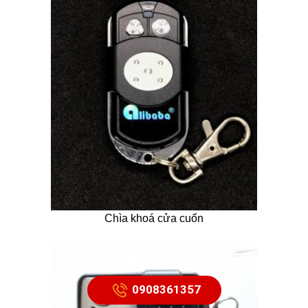
Chìa khoá cửa cuốn
0908361357