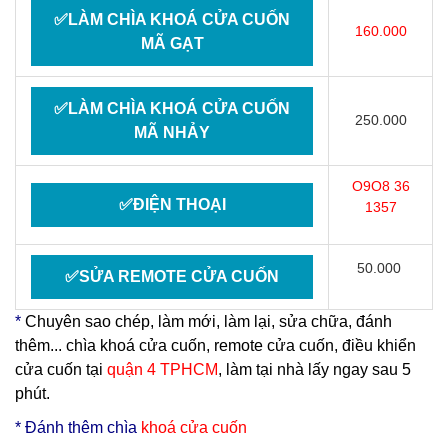
✅LÀM CHÌA KHOÁ CỬA CUỐN
160.000
MÃ GẠT
✅LÀM CHÌA KHOÁ CỬA CUỐN
250.000
MÃ NHẢY
O9O8 36
✅ĐIỆN THOẠI
1357
50.000
✅SỬA REMOTE CỬA CUỐN
*
Chuyên sao chép, làm mới, làm lại, sửa chữa, đánh
thêm... chìa khoá cửa cuốn, remote cửa cuốn, điều khiển
cửa cuốn tại
quận 4 TPHCM
, làm tại nhà lấy ngay sau 5
phút.
* Đ
ánh thêm chìa
khoá cửa cuốn