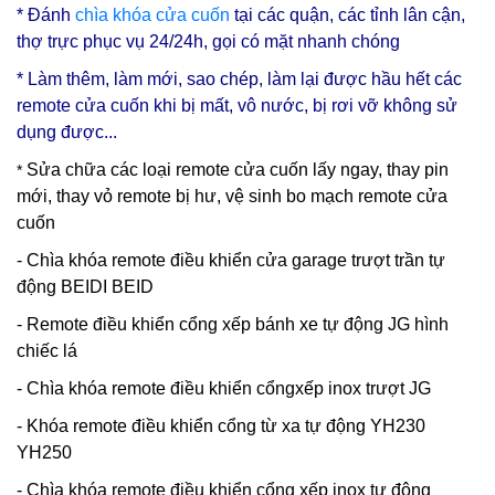
* Đánh
chìa
khóa cửa cuốn
tại các quận, các tỉnh lân cận,
thợ trực phục vụ 24/24h, gọi có mặt nhanh chóng
* Làm thêm, làm mới, sao chép, làm lại được hầu hết các
remote cửa cuốn khi bị mất, vô nước, bị rơi vỡ không sử
dụng được...
Sửa chữa các loại remote cửa cuốn lấy ngay, thay pin
*
mới, thay vỏ remote bị hư, vệ sinh bo mạch remote cửa
cuốn
- Chìa khóa remote điều khiển cửa garage trượt trần tự
động BEIDI BEID
- Remote điều khiển cổng xếp bánh xe tự động JG hình
chiếc lá
- Chìa khóa remote điều khiển cổngxếp inox trượt JG
- Khóa remote điều khiển cổng từ xa tự động YH230
YH250
- Chìa khóa remote điều khiển cổng xếp inox tự động