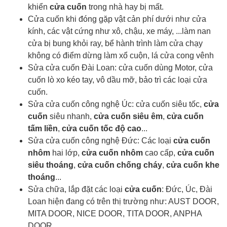
khiển
cửa cuốn
trong nhà hay bị mất.
Cửa cuốn khi đóng gặp vật cản phí dưới như cửa
kính, các vật cứng như xô, chậu, xe máy, ...làm nan
cửa bị bung khỏi ray, bể hành trình làm cửa chạy
không có điểm dừng làm xổ cuộn, lá cửa cong vênh
Sửa cửa cuốn Đài Loan: cửa cuốn dùng Motor, cửa
cuốn lò xo kéo tay, vô dầu mỡ, bảo trì các loại cửa
cuốn.
Sửa cửa cuốn công nghệ Úc: cửa cuốn siêu tốc,
cửa
cuốn
siêu nhanh,
cửa cuốn siêu êm
,
cửa cuốn
tấm liền
,
cửa cuốn tốc độ cao
...
Sửa cửa cuốn công nghệ Đức: Các loại
cửa cuốn
nhôm
hai lớp,
cửa cuốn nhôm
cao cấp,
cửa cuốn
siêu thoáng
,
cửa cuốn chống cháy
,
cửa cuốn khe
thoáng
...
Sửa chữa, lắp đặt các loại
cửa cuốn
: Đức, Úc, Đài
Loan hiện đang có trên thị trường như: AUST DOOR,
MITA DOOR, NICE DOOR, TITA DOOR, ANPHA
DOOR,...