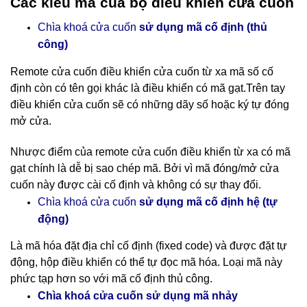
Các kiểu mã của bộ điều khiển cửa cuốn
Chìa khoá cửa cuốn
sử dụng mã cố định (thủ
công)
Remote cửa cuốn điều khiển cửa cuốn
từ xa mã số cố
định còn có tên gọi khác là điều khiển có mã gạt.Trên tay
điều khiển cửa cuốn sẽ có những dãy số hoặc ký tự đóng
mở cửa.
Nhược điểm của remote cửa cuốn điều khiển từ xa có mã
gạt chính là dễ bị sao chép mã. Bởi vì mã đóng/mở cửa
cuốn này được cài cố định và không có sự thay đổi.
cố định hệ (tự
Chìa khoá cửa cuốn
sử dụng mã
động)
Là mã hóa đặt địa chỉ cố định (fixed code) và được đặt tự
động, hộp điều khiển có thể tự đọc mã hóa. Loại mã này
phức tạp hơn so với mã cố định thủ công.
nhảy
Chìa khoá cửa cuốn sử dụng mã