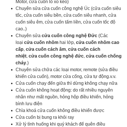
Motor, cửa cuốn lò xo kéo)
Chuyên sửa cửa cuốn công nghệ Úc (cửa cuốn siêu
tốc, cửa cuốn siêu bền, cửa cuốn siêu nhanh, cửa
cuốn siêu êm, cửa cuốn tấm liền, cửa cuốn tốc độ
cao..)
Chuyên sửa
cửa cuốn công nghệ Đức
(Các
loại
cửa cuốn nhôm
hai lớp,
cửa cuốn nhôm cao
cấp
,
cửa cuốn cách âm
,
cửa cuốn cách
nhiệt
,
cửa cuốn công nghệ đức
,
cửa cuốn chống
cháy
.)
Chuyên sửa chữa các loại motor, remote (sửa điều
khiển cửa cuốn), motor cửa cổng, cửa tự động.v.v.
Cửa cuốn chạy đến giữa thì dừng không chạy nữa
Cửa cuốn không hoạt động: do rất nhiều nguyên
nhân như mất nguồn, hỏng hộp điều khiển, hỏng
bình lưu điện
Chìa khoá cửa cuốn
không điều khiển được
Cửa cuốn bị bung ra khỏi ray
Xử lý tình huống khi quý khách để quên điều