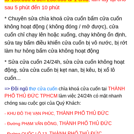
sau 5 phút đến 10 phút
* Chuyên sửa chìa khoá cửa cuốn bấm cửa cuốn
không hoạt động ( không đóng / mở được), cửa
cuốn chỉ chạy lên hoặc xuống, chạy không ổn định,
sửa tay bấm điều khiển cửa cuốn bị vô nước, bị rớt
làm hư hỏng bấm cửa không hoạt động
* Sửa cửa cuốn 24/24h, sửa cửa cuốn không hoạt
động, sửa cửa cuốn bị kẹt nan, bị kêu, bị xổ lô
cuốn...
=> Đội ngũ
thợ cửa cuốn
chìa khoá cửa cuốn tại
THÀNH
PHỐ THỦ ĐỨC TPHCM
làm việc 24/24h có mặt nhanh
chóng sau cuộc gọi của Quý Khách:
THÀNH PHỐ THỦ ĐỨC
- KHU ĐÔ THỊ VẠN PHÚC,
THÀNH PHỐ THỦ ĐỨC
- Đường PHẠM VĂN ĐỒNG,
THÀNH PHỐ THỦ ĐỨC
- Đường QUỐC LỘ 13,