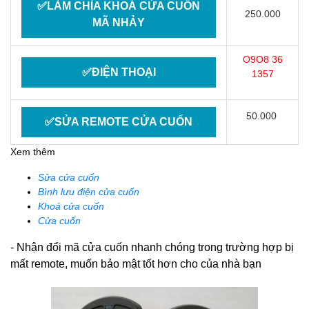
✅LÀM CHÌA KHOÁ CỬA CUỐN
250.000
MÃ NHẢY
O9O8 36
✅ĐIỆN THOẠI
1357
50.000
✅SỬA REMOTE CỬA CUỐN
Xem thêm
Sửa cửa cuốn
Bình lưu điện cửa cuốn
Khoá cửa cuốn
Cửa cuốn
- Nhận đổi mã cửa cuốn nhanh chóng trong trường hợp bị
mất remote, muốn bảo mật tốt hơn cho của nhà bạn